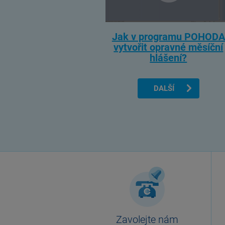
Jak v programu POHODA
vytvořit opravné měsíční
hlášení?
DALŠÍ
Zavolejte nám