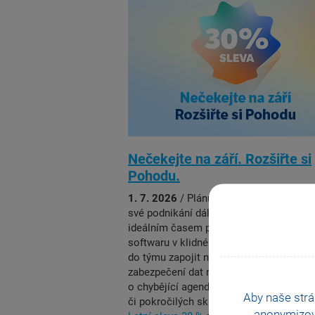
Nečekejte na září. Rozšiřte si
Pohodu.
1. 7. 2026
/ Plánujete od podzimu posu
své podnikání dál? Letní měsíce jsou
ideálním časem pro optimalizaci vašeh
softwaru v klidném tempu. Ať už potřeb
do týmu zapojit nové posily, vylepšit
zabezpečení dat nebo systém obohatit
o chybějící agendy pro vedení mezd, ma
Aby naše strá
či pokročilých skladů, rádi Vám pomůž
anonymizo