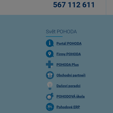
567 112 611
Svět POHODA
Portál POHODA
Firmy POHODA
POHODA Plus
Obchodní partneři
Daňoví poradci
POHODOVÁ škola
Pohodové ERP