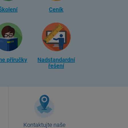
Školení
Ceník
ne příručky
Nadstandardní
řešení
Kontaktujte naše