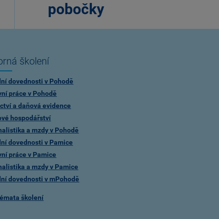
pobočky
rná školení
dní dovednosti v Pohodě
vní práce v Pohodě
ctví a daňová evidence
ové hospodářství
alistika a mzdy v Pohodě
dní dovednosti v Pamice
vní práce v Pamice
alistika a mzdy v Pamice
dní dovednosti v mPohodě
témata školení