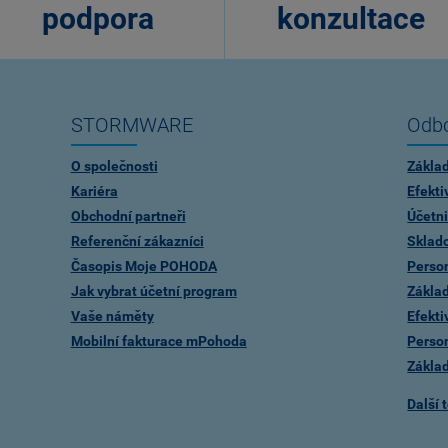
podpora
konzultace
STORMWARE
Odbo
O společnosti
Zákla
Kariéra
Efekti
Obchodní partneři
Účetni
Referenční zákazníci
Sklad
Časopis Moje POHODA
Person
Jak vybrat účetní program
Zákla
Vaše náměty
Efekti
Mobilní fakturace mPohoda
Person
Zákla
Další 