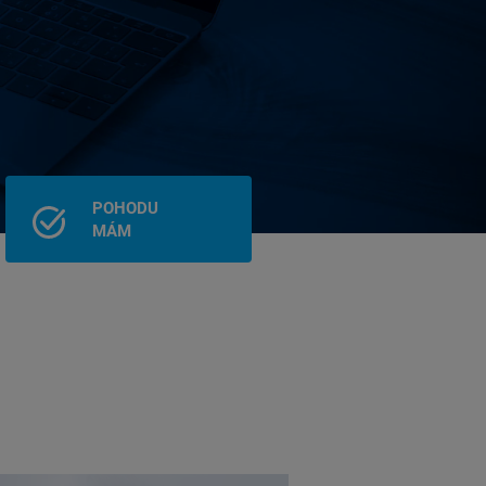
POHODU
MÁM