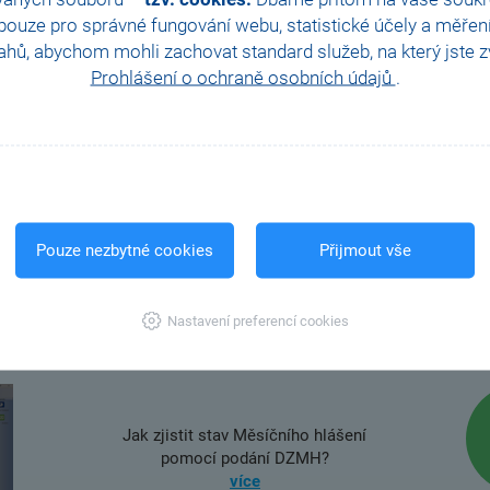
í
vyšší
našic
Všechny praktické tipy pro rychlejší práci
ouze pro správné fungování webu, statistické účely a měřen
cí
konzul
najdete na našem webu.
na na
hů, abychom mohli zachovat standard služeb, na který jste zvy
a kon
Prohlášení o ochraně osobních údajů
.
DALŠÍ
Pouze nezbytné cookies
Přijmout vše
FAQ
Nastavení preferencí cookies
Jak zjistit stav Měsíčního hlášení
pomocí podání DZMH?
více