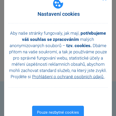
obchod@stormware.cz
) telefonicky nebo
emailem každý všední den od 8:00 do 16:00
hodin. I nadále nás přitom můžete navštívit na
Nastavení cookies
našich pobočkách
, nebo si domluvit online
konzultaci – stačí vyplnit
kontaktní formulář
na našem webu a my už se s vámi spojíme
Aby naše stránky fungovaly, jak mají,
potřebujeme
a konzultaci společně domluvíme.
váš souhlas se zpracováním
malých
anonymizovaných souborů –
tzv. cookies.
Dbáme
přitom na vaše soukromí, a tak je
používáme pouze
pro správné fungování webu, statistické účely a
DALŠÍ
měření úspěšnosti reklamních obsahů, abychom
mohli zachovat standard služeb, na který jste zvyklí.
Projděte si
Prohlášení o ochraně osobních údajů
.
Videonávody
Pouze nezbytné cookies