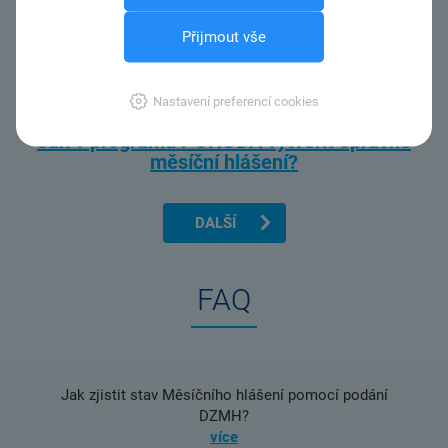
Přijmout vše
Nastavení preferencí cookies
Jak v programu POHODA vytvořit opravné
měsíční hlášení?
DALŠÍ
FAQ
Jak zjistit stav Měsíčního hlášení pomocí podání
DZMH?
více