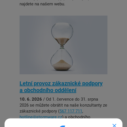
najdete na našem webu.
Letní provoz zákaznické podpory
a obchodního oddělení
10. 6. 2026
/ Od 1. července do 31. srpna
2026 se můžete obrátit na naše konzultanty ze
zákaznické podpory (
567 117 711
,
hotline@stormware.cz
) a obchodního
oddělení STORMWARE (
567 112 612
,