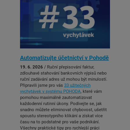
Automatizujte účetnictví v Pohodě
19. 6. 2026
/ Ruční přepisování faktur,
zdlouhavé stahování bankovních výpisů nebo
ruční zadávání adres už mohou být minulostí.
Připravili jsme pro vás
33 užitečných
vychytávek v systému POHODA
, které vám
pomohou maximálně zautomatizovat
každodenní rutinní úkony. Podívejte se, jak
snadno můžete eliminovat chybovost, ušetřit
spoustu stereotypního klikání a získat více
času na to podstatné pro vaše podnikání.
Všechny praktické tipy pro rychlejší práci