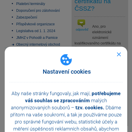
certifikátu na
Platební terminály
ČSSZ?
Doporučení pro zálohování
Zabezpečení
Příspěvkové organizace
Ano, pro
odpověď
Legislativa od 1. 1. 2024
elektronické
JMHZ v Pohodě a Pamice
oznámení
kvalifikovaného certifikátu na
Obecný internetový obchod
ČSSZ zvolte v agendě
Elektronická podání povel
Záznam/Oznámení QCA na
ČSSZ. Program TAX zobrazí
Nastavení cookies
průvodce, ve kterém vyplníte
identifikační údaje, číslo okresu
a nový kvalifikovaný certifikát.
Dle nastavení průvodce dojde
Aby naše stránky fungovaly, jak mají,
potřebujeme
po jeho dokončení k uložení
váš souhlas se zpracováním
XML souboru a k odeslání
malých
oznámení na portál Veřejné
anonymizovaných souborů –
tzv. cookies.
Dbáme
rozhraní pro e – Podání
přitom na vaše soukromí, a tak je
používáme pouze
(VREP).
pro správné fungování webu, statistické účely a
měření úspěšnosti reklamních obsahů, abychom
Pomohla Vám tato