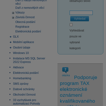
Daň z nabytí nemovitých
obsahující slovo
věcí
Daň z nemovitých věcí
Výkazy
Závislá činnost
Vyhledat
Obecná podání
Registrace
Vyhledávat
Elektronická podání
pouze ve
GLX
Mobilní aplikace
vybrané
Osobní údaje
kategorii
Windows 10
Instalace MS SQL Server
2022 Express
Aktivace
Elektronická podání
otázka
Podporuje
Homebanking
program TAX
SMS zprávy
elektronické
Datové schránky
oznámení
Obchodní činnost
kvalifikovaného
33 vychytávek pro
automatizaci Pohody