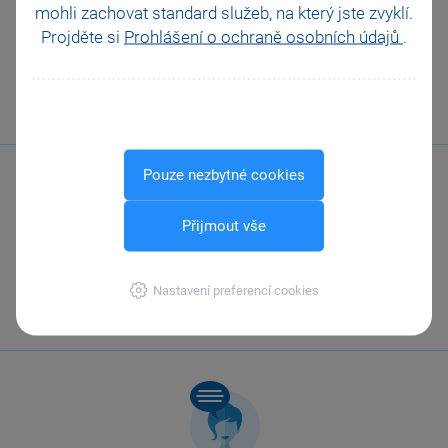
mohli zachovat standard služeb, na který jste zvyklí.
odpověď?
Ano
Projděte si
Prohlášení o ochraně osobních údajů
.
Ne
Nevím
Odeslat
Tisknout
Pouze nezbytné cookies
Přijmout vše
Zavolejte nám
Nastavení preferencí cookies
567 112 611