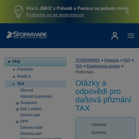
Vše k JMHZ v Pohodě a Pamice na jednom místě
Podívejte se na podrobnosti
STORMWARE
Podpora
FAQ
FAQ
TAX
Elektronická podání
POHODA
Podporuje...
PAMICA
Otázky a
TAX
odpovědi pro
Obecné
Adresář poplatníků
daňová přiznání
Nastavení
TAX
Daň z příjmů
Silniční daň
DPH
Vyhledat
Darovací daň
záznamy
Dědická daň