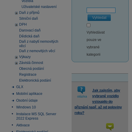
Vozidla
Uživatelské nastavení
Daň z příjmů
Vyhledat
Silniční daň
DPH
Darovací daň
Vyhledávat
Dědická daň
pouze ve
Daň z nabytí nemovitých
věcí
vybrané
Daň z nemovitých věcí
kategorii
Výkazy
Závislá činnost
Obecná podání
Registrace
Elektronická podání
GLX
Jak zajistím, aby
Mobilní aplikace
vybrané vozidlo
otázka
Osobní údaje
vstoupilo do
Windows 10
přiznání např. až od poloviny
roku?
Instalace MS SQL Server
2022 Express
Aktivace