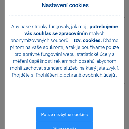
Nastavení cookies
zobrazit odpověď
Aby naše stránky fungovaly, jak mají,
potřebujeme
Na Přiznání k dani
silniční chci mít
otázka
váš souhlas se zpracováním
malých
ve sloupci 15
anonymizovaných souborů –
tzv. cookies.
Dbáme
"Registrační značka
přitom na vaše soukromí, a tak je
používáme pouze
vozidla" uvedeno písmeno
pro správné fungování webu, statistické účely a
Z. Je to v programu TAX
možné?
měření úspěšnosti reklamních obsahů, abychom
mohli zachovat standard služeb, na který jste zvyklí.
Projděte si
Prohlášení o ochraně osobních údajů
.
zobrazit odpověď
Jak mohu v
programu TAX
otázka
změnit pole
Interní označení v agendě
Nastavení/Vozidla?
Pouze nezbytné cookies