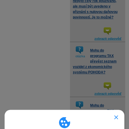
nebylo celý rok používáno,
ale musí být uvedeno v
přiznání s nulovou daňovou
povinností. Je to možné?
zobrazit odpověď
Mohu do
programu TAX
otázka
převést seznam
vozidel z ekonomického
systému POHODA?
zobrazit odpověď
Mohu do
programu TAX
otázka
převést vozidla
evidovaná v knize jízd GLX?