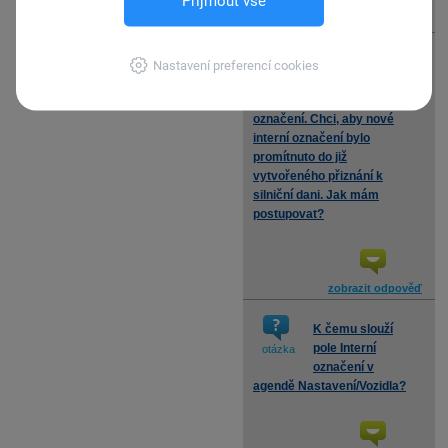
Přijmout vše
zobrazit odpověď
U zadaného
Nastavení preferencí cookies
vozidla jsem
otázka
změnila interní
označení. Chci, aby nové
interní označení bylo
promítnuto do již
vytvořeného přiznání k
silniční dani. Jak mám
postupovat?
zobrazit odpověď
K čemu slouží
pole Interní
otázka
označení v
agendě Nastavení/Vozidla?