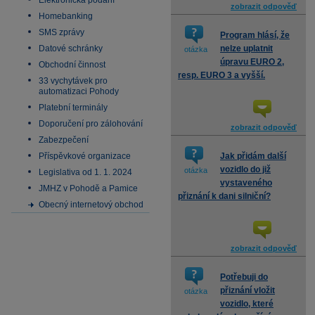
Elektronická podání
zobrazit odpověď
Homebanking
SMS zprávy
Program hlásí, že
Datové schránky
nelze uplatnit
otázka
úpravu EURO 2,
Obchodní činnost
resp. EURO 3 a vyšší.
33 vychytávek pro
automatizaci Pohody
Platební terminály
Doporučení pro zálohování
zobrazit odpověď
Zabezpečení
Příspěvkové organizace
Jak přidám další
vozidlo do již
otázka
Legislativa od 1. 1. 2024
vystaveného
JMHZ v Pohodě a Pamice
přiznání k dani silniční?
Obecný internetový obchod
zobrazit odpověď
Potřebuji do
přiznání vložit
otázka
vozidlo, které