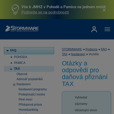
Vše k JMHZ v Pohodě a Pamice na jednom místě
Podívejte se na podrobnosti
STORMWARE
Podpora
FAQ
FAQ
TAX
Nastavení
Vozidla
POHODA
Otázky a
PAMICA
odpovědi pro
TAX
Obecné
daňová přiznání
Adresář poplatníků
TAX
Nastavení
Nastavení programu
Podepisující osoba
Vyhledat
Plné moci
záznamy
Přístupová práva
Homebanking
obsahující slovo