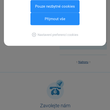
Uzavřel jsem
Pouze nezbytné cookies
daňové přiznání.
otázka
Nyní v něm však
potřebuji provést úpravu. Je
Přijmout vše
možné toto uzavření zrušit?
Nastavení preferencí cookies
zobrazit odpověď
↑
Nahoru
↑
Zavolejte nám