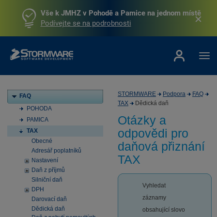
Vše k JMHZ v Pohodě a Pamice na jednom místě
Podívejte se na podrobnosti
STORMWARE
Podpora
FAQ
FAQ
TAX
Dědická daň
POHODA
Otázky a
PAMICA
odpovědi pro
TAX
Obecné
daňová přiznání
Adresář poplatníků
TAX
Nastavení
Daň z příjmů
Silniční daň
Vyhledat
DPH
záznamy
Darovací daň
Dědická daň
obsahující slovo