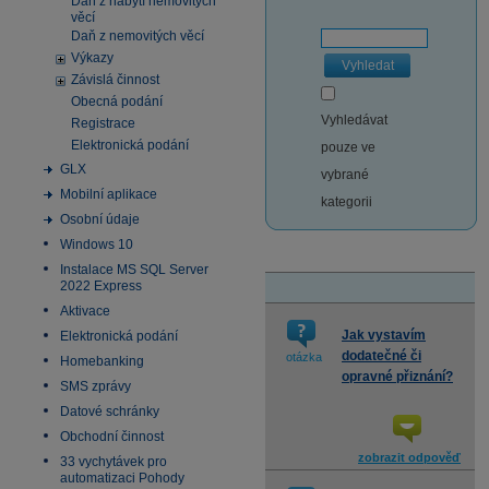
Daň z nabytí nemovitých
věcí
Daň z nemovitých věcí
Výkazy
Vyhledat
Závislá činnost
Obecná podání
Vyhledávat
Registrace
Elektronická podání
pouze ve
GLX
vybrané
Mobilní aplikace
kategorii
Osobní údaje
Windows 10
Instalace MS SQL Server
2022 Express
Aktivace
Jak vystavím
Elektronická podání
dodatečné či
otázka
Homebanking
opravné přiznání?
SMS zprávy
Datové schránky
Obchodní činnost
zobrazit odpověď
33 vychytávek pro
automatizaci Pohody