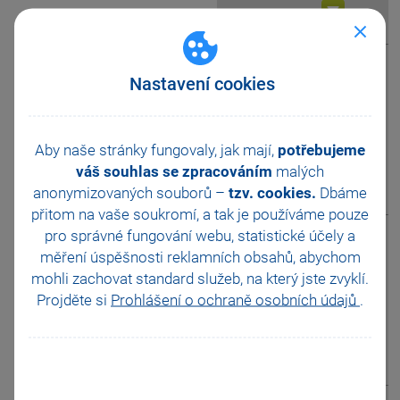
zobrazit odpověď
Najdu někde
Nastavení cookies
aktuální pokyny
otázka
Ministerstva
financí ke zpracovávanému
daňovému přiznání?
Aby naše stránky fungovaly, jak mají,
potřebujeme
váš souhlas se zpracováním
malých
anonymizovaných souborů –
tzv. cookies.
Dbáme
zobrazit odpověď
přitom na vaše soukromí, a tak je
používáme pouze
pro správné fungování webu, statistické účely a
Proč se mi u daně
měření úspěšnosti reklamních obsahů, abychom
darovací a daně
otázka
mohli zachovat standard služeb, na který jste zvyklí.
dědické
nespočetla výše daně,
Projděte si
Prohlášení o ochraně osobních údajů
.
kterou budu platit?
zobrazit odpověď