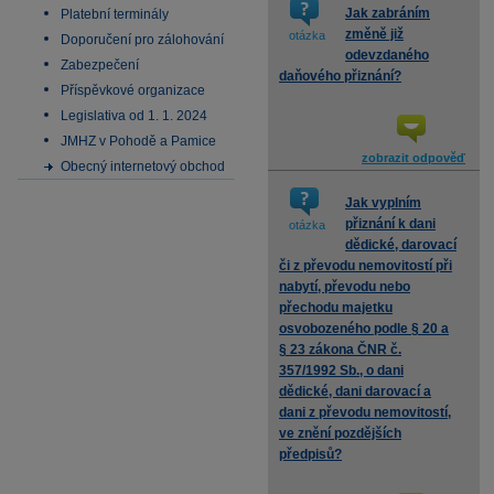
Jak zabráním
Platební terminály
změně již
otázka
Doporučení pro zálohování
odevzdaného
Zabezpečení
daňového přiznání?
Příspěvkové organizace
Legislativa od 1. 1. 2024
JMHZ v Pohodě a Pamice
zobrazit odpověď
Obecný internetový obchod
Jak vyplním
přiznání k dani
otázka
dědické, darovací
či z převodu nemovitostí při
nabytí, převodu nebo
přechodu majetku
osvobozeného podle § 20 a
§ 23 zákona ČNR č.
357/1992 Sb., o dani
dědické, dani darovací a
dani z převodu nemovitostí,
ve znění pozdějších
předpisů?