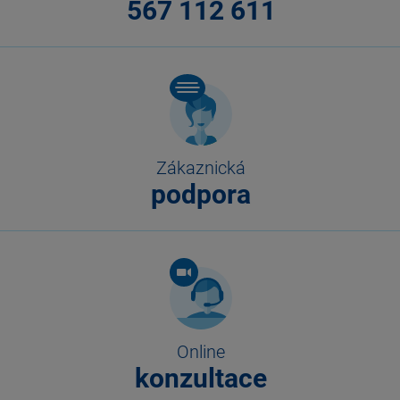
567 112 611
Zákaznická
podpora
Online
konzultace