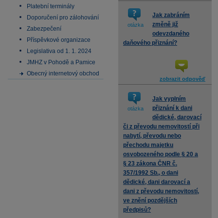
Platební terminály
Jak zabráním
Doporučení pro zálohování
změně již
otázka
Zabezpečení
odevzdaného
Příspěvkové organizace
daňového přiznání?
Legislativa od 1. 1. 2024
JMHZ v Pohodě a Pamice
Obecný internetový obchod
zobrazit odpověď
Jak vyplním
přiznání k dani
otázka
dědické, darovací
či z převodu nemovitostí při
nabytí, převodu nebo
přechodu majetku
osvobozeného podle § 20 a
§ 23 zákona ČNR č.
357/1992 Sb., o dani
dědické, dani darovací a
dani z převodu nemovitostí,
ve znění pozdějších
předpisů?