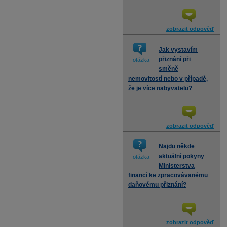
zobrazit odpověď
Jak vystavím
přiznání při
otázka
směně
nemovitostí nebo v případě,
že je více nabyvatelů?
zobrazit odpověď
Najdu někde
aktuální pokyny
otázka
Ministerstva
financí ke zpracovávanému
daňovému přiznání?
zobrazit odpověď