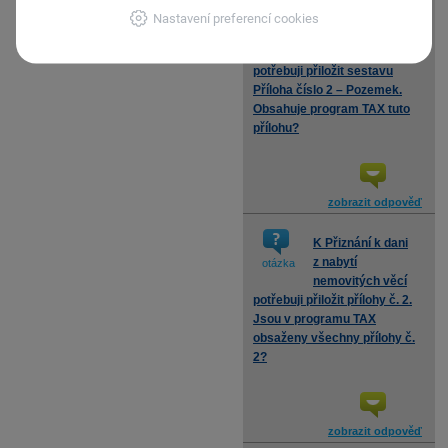
K přiznání k dani
Nastavení preferencí cookies
z nabytí
otázka
nemovitých věcí
potřebuji přiložit sestavu
Příloha číslo 2 – Pozemek.
Obsahuje program TAX tuto
přílohu?
zobrazit odpověď
K Přiznání k dani
z nabytí
otázka
nemovitých věcí
potřebuji přiložit přílohy č. 2.
Jsou v programu TAX
obsaženy všechny přílohy č.
2?
zobrazit odpověď