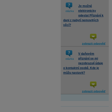
Je možné
elektronicky
otázka
odeslat Přiznání k
dani z nabytí nemovitých
věcí?
zobrazit odpověď
V daňovém
přiznání se mi
otázka
nezobrazují údaje
o kontaktní osobě. Kde je
můžu nastavit?
zobrazit odpověď