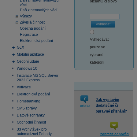
Daň z nabytí nemovitých
obsahující slovo
věcí
Daň z nemovitých věcí
Výkazy
Závislá činnost
Vyhledat
Obecná podání
Registrace
Vyhledávat
Elektronická podání
pouze ve
GLX
Mobilní aplikace
vybrané
Osobní údaje
kategorii
Windows 10
Instalace MS SQL Server
2022 Express
Aktivace
Elektronická podání
Jak vystavím
Homebanking
dodatečné či
otázka
SMS zprávy
opravné přiznání?
Datové schránky
Obchodní činnost
33 vychytávek pro
automatizaci Pohody
zobrazit odpověď