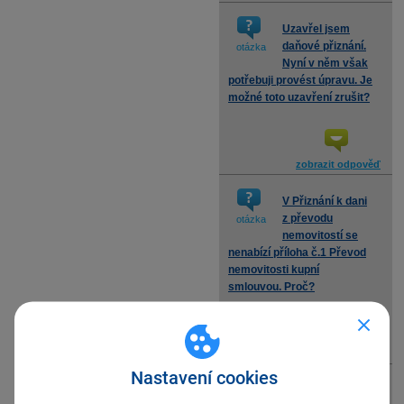
Uzavřel jsem
daňové přiznání.
otázka
Nyní v něm však
potřebuji provést úpravu. Je
možné toto uzavření zrušit?
zobrazit odpověď
V Přiznání k dani
z převodu
otázka
nemovitostí se
nenabízí příloha č.1 Převod
nemovitosti kupní
smlouvou. Proč?
zobrazit odpověď
Nastavení cookies
Vystavuji Přiznání