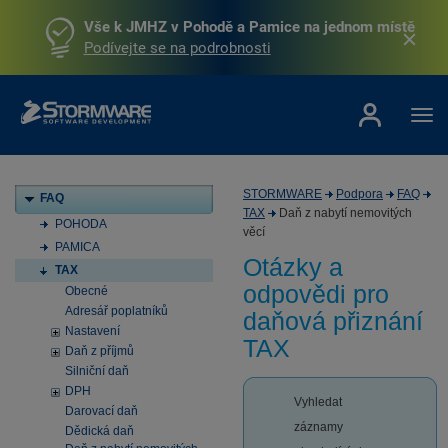
Vše k JMHZ v Pohodě a Pamice na jednom místě
Podívejte se na podrobnosti
STORMWARE
Podpora
FAQ
FAQ
TAX
Daň z nabytí nemovitých
POHODA
věcí
PAMICA
Otázky a
TAX
odpovědi pro
Obecné
Adresář poplatníků
daňová přiznání
Nastavení
TAX
Daň z příjmů
Silniční daň
DPH
Vyhledat
Darovací daň
záznamy
Dědická daň