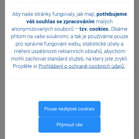
k dani z nabytí
otázka
nemovitých věcí.
Aby naše stránky fungovaly, jak mají,
potřebujeme
K nabytí nemovité věci
došlo kupní smlouvou, k
váš souhlas se zpracováním
malých
přiznání tedy musím přiložit
anonymizovaných souborů –
tzv. cookies.
Dbáme
Přílohu č. 1 typ N. Příloha si
přitom na vaše soukromí, a tak je
používáme pouze
mi však nezobrazuje. Jak
pro správné fungování webu, statistické účely a
mohu přílohu vystavit?
měření úspěšnosti reklamních obsahů, abychom
mohli zachovat standard služeb, na který jste zvyklí.
Projděte si
Prohlášení o ochraně osobních údajů
.
zobrazit odpověď
Vystavuji Přiznání
k dani z nabytí
otázka
nemovitých věcí.
Potřebuji, aby se mi vyplnila
zároveň i Příloha č. 1 typ J.
Jak mohu přílohu vystavit?
Pouze nezbytné cookies
Přijmout vše
zobrazit odpověď