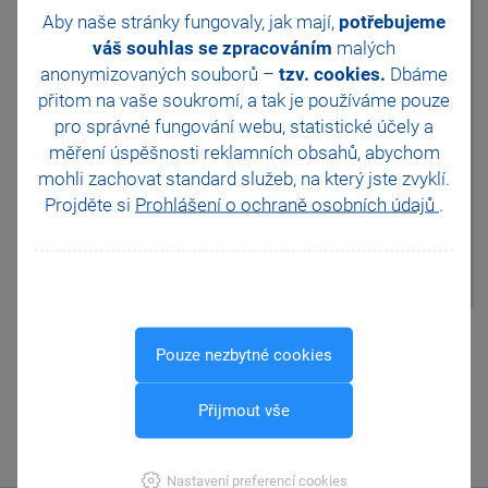
směrné hodnoty nabyté věci
Aby naše stránky fungovaly, jak mají,
potřebujeme
vyberte z výklopného seznamu
pole Příloha odpovídající
váš souhlas se zpracováním
malých
přílohu. Tím se v panelu sekcí
anonymizovaných souborů –
tzv. cookies.
Dbáme
zobrazí Příloha č. 2, kterou je
přitom na vaše soukromí, a tak je
používáme pouze
třeba ručně vyplnit.
pro správné fungování webu, statistické účely a
Stejným způsobem můžete
vystavit i přílohy 2A – Byt a
měření úspěšnosti reklamních obsahů, abychom
nebytový prostor, 2B – Garáž a
mohli zachovat standard služeb, na který jste zvyklí.
doplňkové stavby, 2C –
Projděte si
Prohlášení o ochraně osobních údajů
.
Rodinný dům, rekreační
chalupa a rekreační domek, 2D
– Rekreační chata a
zahrádkářská chata.
Pomohla Vám tato
Pouze nezbytné cookies
odpověď?
Ano
Ne
Nevím
Přijmout vše
Odeslat
Tisknout
Nastavení preferencí cookies