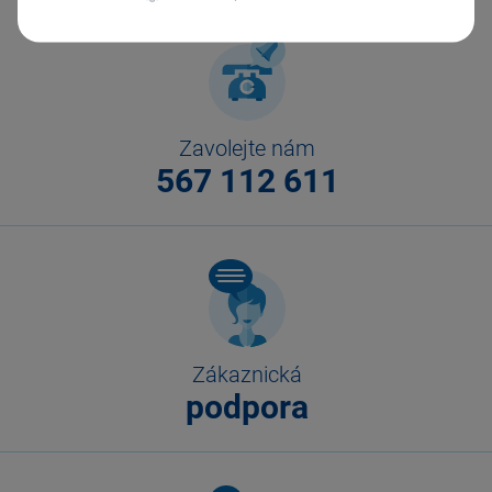
Zavolejte nám
567 112 611
Zákaznická
podpora