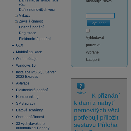
Daň z nabytí nemovitých
obsahující slovo
věcí
Daň z nemovitých věcí
Výkazy
Závislá činnost
Vyhledat
Obecná podání
Registrace
Vyhledávat
Elektronická podání
pouze ve
GLX
Mobilní aplikace
vybrané
Osobní údaje
kategorii
Windows 10
Instalace MS SQL Server
2022 Express
Aktivace
Elektronická podání
otázka
K přiznání
Homebanking
k dani z nabytí
SMS zprávy
nemovitých věcí
Datové schránky
potřebuji přiložit
Obchodní činnost
sestavu Příloha
33 vychytávek pro
automatizaci Pohody