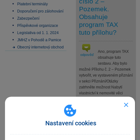
číslo 2 –
Platební terminály
Pozemek.
Doporučení pro zálohování
Obsahuje
Zabezpečení
program TAX
Příspěvkové organizace
tuto přílohu?
Legislativa od 1. 1. 2024
JMHZ v Pohodě a Pamice
Obecný internetový obchod
Ano, program TAX
odpověď
obsahuje tuto
sestavu. Aby bylo
možné Přílohu č. 2 – Pozemek
vytvořit, ve vystaveném přiznání
v sekci Přiznání/Otázky
zatrhněte možnost Nabytí
vlastnictví k nemovité věci
kupní smlouvou, směnnou
smlouvou, vzájemným
darováním a při zrušení a
vypořádání podílového
Nastavení cookies
spoluvlastnictví dohodou (typ
N). Ve stejné sekci následně v
části Příloha č. 2 – k určení