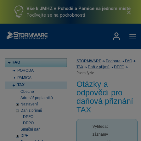
Vše k JMHZ v Pohodě a Pamice na jednom místě
Podívejte se na podrobnosti
STORMWARE
Podpora
FAQ
FAQ
TAX
Daň z příjmů
DPFO
POHODA
Jsem fyzic...
PAMICA
Otázky a
TAX
odpovědi pro
Obecné
Adresář poplatníků
daňová přiznání
Nastavení
TAX
Daň z příjmů
DPFO
DPPO
Vyhledat
Silniční daň
záznamy
DPH