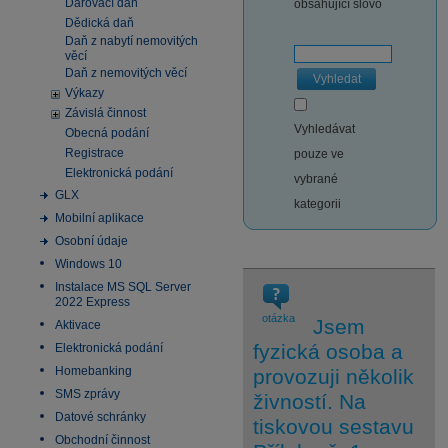
Darovací daň
obsahující slovo
Dědická daň
Daň z nabytí nemovitých
věcí
Daň z nemovitých věcí
Vyhledat
Výkazy
Závislá činnost
Vyhledávat
Obecná podání
Registrace
pouze ve
Elektronická podání
vybrané
GLX
kategorii
Mobilní aplikace
Osobní údaje
Windows 10
Instalace MS SQL Server
2022 Express
otázka
Jsem
Aktivace
fyzická osoba a
Elektronická podání
Homebanking
provozuji několik
SMS zprávy
živností. Na
Datové schránky
tiskovou sestavu
Obchodní činnost