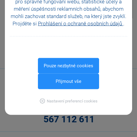
pro správné fungování webu, statistické účely a
vyvolané pravým tlačítkem
měření úspěšnosti reklamních obsahů, abychom
myši.
mohli zachovat standard služeb, na který jste zvyklí.
Projděte si
Prohlášení o ochraně osobních údajů
.
Pomohla Vám tato
odpověď?
Ano
Ne
Nevím
Odeslat
Tisknout
Pouze nezbytné cookies
Přijmout vše
Nastavení preferencí cookies
Zavolejte nám
567 112 611