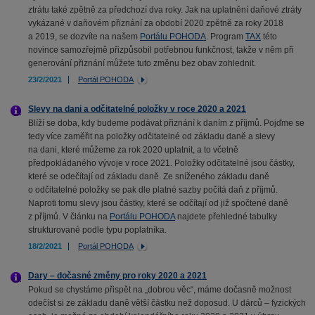
ztrátu také zpětně za předchozí dva roky. Jak na uplatnění daňové ztráty
vykázané v daňovém přiznání za období 2020 zpětně za roky 2018
a 2019, se dozvíte na našem
Portálu POHODA
. Program
TAX
této
novince samozřejmě přizpůsobil potřebnou funkčnost, takže v něm při
generování přiznání můžete tuto změnu bez obav zohlednit.
23/2/2021
Portál POHODA
Slevy na dani a odčitatelné položky v roce 2020 a 2021
Blíží se doba, kdy budeme podávat přiznání k daním z příjmů. Pojďme se
tedy více zaměřit na položky odčitatelné od základu daně a slevy
na dani, které můžeme za rok 2020 uplatnit, a to včetně
předpokládaného vývoje v roce 2021. Položky odčitatelné jsou částky,
které se odečítají od základu daně. Ze sníženého základu daně
o odčitatelné položky se pak dle platné sazby počítá daň z příjmů.
Naproti tomu slevy jsou částky, které se odčítají od již spočtené daně
z příjmů. V článku na
Portálu POHODA
najdete přehledné tabulky
strukturované podle typu poplatníka.
18/2/2021
Portál POHODA
Dary – dočasné změny pro roky 2020 a 2021
Pokud se chystáme přispět na „dobrou věc“, máme dočasně možnost
odečíst si ze základu daně větší částku než doposud. U dárců – fyzických