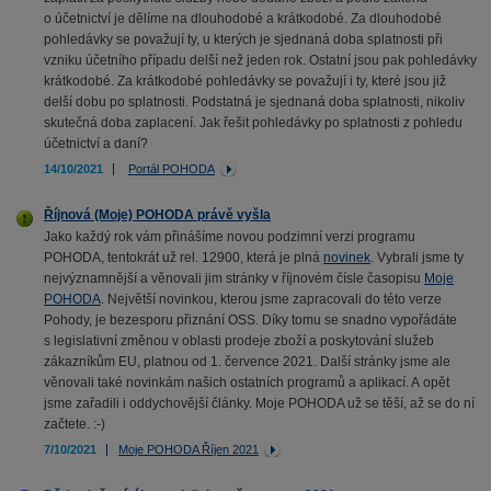
o účetnictví je dělíme na dlouhodobé a krátkodobé. Za dlouhodobé
pohledávky se považují ty, u kterých je sjednaná doba splatnosti při
vzniku účetního případu delší než jeden rok. Ostatní jsou pak pohledávky
krátkodobé. Za krátkodobé pohledávky se považují i ty, které jsou již
delší dobu po splatnosti. Podstatná je sjednaná doba splatnosti, nikoliv
skutečná doba zaplacení. Jak řešit pohledávky po splatnosti z pohledu
účetnictví a daní?
14/10/2021
Portál POHODA
Říjnová (Moje) POHODA právě vyšla
Jako každý rok vám přinášíme novou podzimní verzi programu
POHODA, tentokrát už rel. 12900, která je plná
novinek
. Vybrali jsme ty
nejvýznamnější a věnovali jim stránky v říjnovém čísle časopisu
Moje
POHODA
. Největší novinkou, kterou jsme zapracovali do této verze
Pohody, je bezesporu přiznání OSS. Díky tomu se snadno vypořádáte
s legislativní změnou v oblasti prodeje zboží a poskytování služeb
zákazníkům EU, platnou od 1. července 2021. Další stránky jsme ale
věnovali také novinkám našich ostatních programů a aplikací. A opět
jsme zařadili i oddychovější články. Moje POHODA už se těší, až se do ní
začtete. :-)
7/10/2021
Moje POHODA Říjen 2021