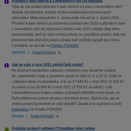
Přiznání k dani silniční a z nemovitých věcí se posouvá
Týká se vás podání přiznání k dani silniční a k dani z nemovitých věcí?
Můžete být klidnější, protože došlo k prodloužení termínu jejich
odevzdání. Místo původního 1. února máte čas až do 1. dubna 2021.
Přiznání k dani silniční za zdaňovací období roku 2020 a přiznání k dani
z nemovitých věcí na zdaňovací období roku 2021 můžete tedy letos
podat později, aniž by vám vznikla pokuta za opožděné podání. Kdo má
povinnost tato přiznání podat a dokdy daň můžete zaplatit bez úroku
z prodlení, se dozvíte na
Portálu POHODA
.
12/1/2021
Portál POHODA
Jak se vám v roce 2021 změní čistá mzda?
Po dlouhých peripetiích nakonec v letošním roce dojde ke zrušení
tzv. superhrubé mzdy a zavedení sazeb ve výši 15 % a 23 %. Zvýší se
i základní sleva na poplatníka, a to na 27 840 Kč v roce 2021 (2 320 Kč
za měsíc) a na 30 840 Kč v roce 2022 (2 570 Kč za měsíc). Lidé
s dvacetitisícovou hrubou mzdou si polepší přibližně o tisíc korun, se
čtyřicetitisícovou potom zhruba o dva tisíce korun. Zajímá vás, jak se
změny projeví konkrétně ve vaší výplatě? Zkuste si to spočítat na naší
kalkulačce
na Portálu POHODA.
5/1/2021
Portál POHODA
Vybíráte mzdový software? Poradíme vám i online