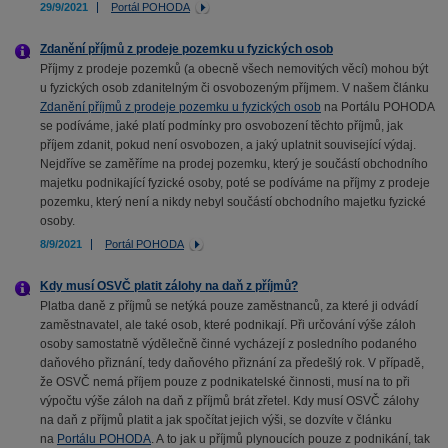
29/9/2021
Portál POHODA
Zdanění příjmů z prodeje pozemku u fyzických osob
Příjmy z prodeje pozemků (a obecně všech nemovitých věcí) mohou být
u fyzických osob zdanitelným či osvobozeným příjmem. V našem článku
Zdanění příjmů z prodeje pozemku u fyzických osob
na Portálu POHODA
se podíváme, jaké platí podmínky pro osvobození těchto příjmů, jak
příjem zdanit, pokud není osvobozen, a jaký uplatnit související výdaj.
Nejdříve se zaměříme na prodej pozemku, který je součástí obchodního
majetku podnikající fyzické osoby, poté se podíváme na příjmy z prodeje
pozemku, který není a nikdy nebyl součástí obchodního majetku fyzické
osoby.
8/9/2021
Portál POHODA
Kdy musí OSVČ platit zálohy na daň z příjmů?
Platba daně z příjmů se netýká pouze zaměstnanců, za které ji odvádí
zaměstnavatel, ale také osob, které podnikají. Při určování výše záloh
osoby samostatně výdělečně činné vycházejí z posledního podaného
daňového přiznání, tedy daňového přiznání za předešlý rok. V případě,
že OSVČ nemá příjem pouze z podnikatelské činnosti, musí na to při
výpočtu výše záloh na daň z příjmů brát zřetel. Kdy musí OSVČ zálohy
na daň z příjmů platit a jak spočítat jejich výši, se dozvíte v článku
na
Portálu POHODA
. A to jak u příjmů plynoucích pouze z podnikání, tak