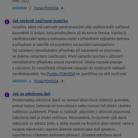
roku 2022.
21/5/2021
Portál POHODA
Jak správně zaúčtovat izolačku
Izolačka, která má nahradit zaměstnancům ušlý výdělek kvůli nařízené
karanténě či izolaci, byla prodloužena až do konce června. Vyplácí ji
zaměstnavatel spolu s náhradou mzdy v příslušném výplatním termínu
a příspěvek si odečítá od pojistného na sociální zabezpečení.
Od zavedení mimořádného příspěvku při karanténě se pracovalo
se dvěma variantami zaúčtování. První varianta spočívá v účtování
mimořádného příspěvku pouze rozvahově. Druhá naopak pracuje
s názorem, že mimořádný příspěvek vstupuje do mzdových nákladů
zaměstnavatele. Na
Portálu POHODA
se zaměříme na obě možnosti.
14/5/2021
Portál POHODA
Jak na odloženou daň
Problematika odložené daně se nemusí týkat všech účetních jednotek,
pokud nejsou zahrnuty do konsolidace nebo nemusí mít účetní závěrku
ověřenou auditorem. Přesto si zaslouží, abychom jí věnovali pozornost.
Odložená daň je účetní veličinou. Neznamená, že bychom výši daně
vykázané ve výkazu zisku a ztráty museli na finanční úřad odvést, nebo ji
naopak nárokovat v daném účetním období jako daň splatnou,
vypočtenou v řádném daňovém přiznání. Zůstatek odložené daně