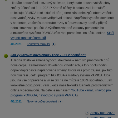
Hledáte personální a mzdový software, který bude obsahovat všechny
změny účinné od 1. 1. 2021? Kromě běžných aktualizací formulářů
reflektuje PAMICA také aktuální dění, které zásadním způsobem změnilo
dosavadní „zvyky“ v pracovněprávní oblasti. Například výpočet dovolené
v hodinách, zrušení superhrubé mzdy a úprava sazby daně z příjmů
nebo stravovací paušál. S výběrem vhodné varianty personálního
a mzdového systému PAMICA vám rádi poradíme i na dálku online.
Stačí
vyplnit kontaktní formulář
.
4/1/2021
Kontaktní formulář
Jak vykazovat dovolenou v roce 2021 v hodinách?
1. ledna došlo ke změně výpočtu dovolené – namísto pracovních dnů
nově čerpají zaměstnanci dovolenou v hodinách, a to v počtu hodin
odpovídající délce naplánované směny. Určitě vás proto zajímá, jak tuto
novinku řeší účetní program POHODA a mzdový systém PAMICA. Oba
jsou na vše připravené a vy se tak na ně můžete 100% spolehnout. Jak
konkrétně postupovat, vám ukáže naše lektorka Daniela prostřednictvím
online videonávodů. Najdete je na našem
YouTube kanálu
(
návod pro
program POHODA
,
návod pro systém PAMICA
).
4/1/2021
Nový výpočet dovolené
Archiv roku 2020