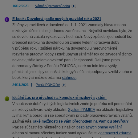
16/12/2021
Vánoční provozní doba
E-book: Dovolená podle nových pravidel roku 2021
Změny v pravidlech v dovolené od 1. 1. 2021 zamotaly hlavu mnoha
mzdovým účetním i nejednomu zaměstnanci. Největší novinkou bylo, že
se dovolená začala vykazovat v hodinách. Nový způsob zjednodušil též
přepočet nároku na dovolenou při změně týdenní pracovní doby
v průběhu roku i zjištění nároku na dovolenou u nerovnoměrně
rozvržené pracovní doby. I když uplynul již téměř rok od zavedení těchto
novinek, stále kolem dovolené panují nejasnosti. Dali jsme proto
dohromady články z Portálu POHODA, které na toto téma vyšly,
přimíchali jsme tipy od našich kolegyň z účetní podpory a vznikl z toho e-
book, který si můžete zdarma
stáhnout
.
24/11/2021
Portál POHODA
Ideální čas pro přechod na komplexní mzdový systém
V současné době rychlých legislativních změn je potřeba mít personální
a mzdový software vždy aktuální.
Systém PAMICA
má aktuální legislativu
„v malíku“ a poradí si i se specifickými případy pracovněprávních vztahů.
Zajímá vás,
jaké možnosti se vám přechodem na Pamicu otevřou?
Pak se zúčastněte některého z našich
bezplatných online vysílání
a/nebo si rovnou všechny funkce sami vyzkoušejte v
demoverzi zdarma
.