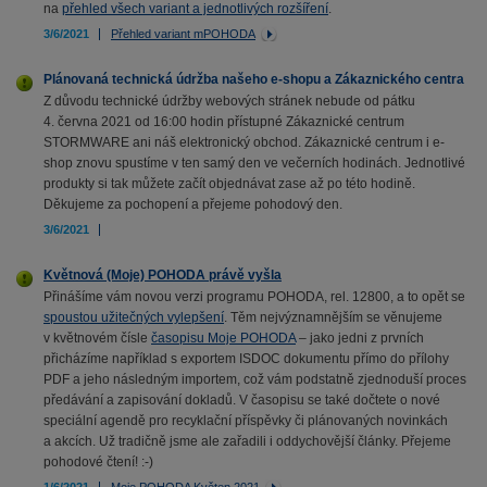
na
přehled všech variant a jednotlivých rozšíření
.
3/6/2021
Přehled variant mPOHODA
Plánovaná technická údržba našeho e-shopu a Zákaznického centra
Z důvodu technické údržby webových stránek nebude od pátku
4. června 2021 od 16:00 hodin přístupné Zákaznické centrum
STORMWARE ani náš elektronický obchod. Zákaznické centrum i e-
shop znovu spustíme v ten samý den ve večerních hodinách. Jednotlivé
produkty si tak můžete začít objednávat zase až po této hodině.
Děkujeme za pochopení a přejeme pohodový den.
3/6/2021
Květnová (Moje) POHODA právě vyšla
Přinášíme vám novou verzi programu POHODA, rel. 12800, a to opět se
spoustou užitečných vylepšení
. Těm nejvýznamnějším se věnujeme
v květnovém čísle
časopisu Moje POHODA
– jako jedni z prvních
přicházíme například s exportem ISDOC dokumentu přímo do přílohy
PDF a jeho následným importem, což vám podstatně zjednoduší proces
předávání a zapisování dokladů. V časopisu se také dočtete o nové
speciální agendě pro recyklační příspěvky či plánovaných novinkách
a akcích. Už tradičně jsme ale zařadili i oddychovější články. Přejeme
pohodové čtení! :-)