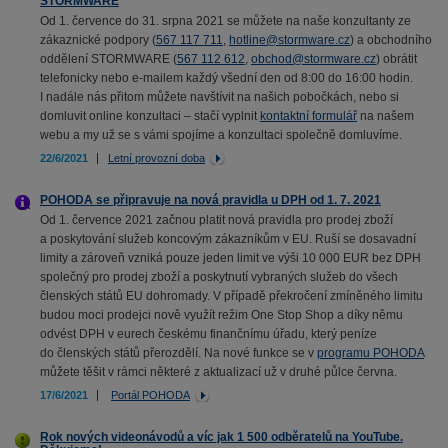
STORMWARE
Od 1. července do 31. srpna 2021 se můžete na naše konzultanty ze
zákaznické podpory (
567 117 711
,
hotline@stormware.cz
) a obchodního
oddělení STORMWARE (
567 112 612
,
obchod@stormware.cz
) obrátit
telefonicky nebo e-mailem každý všední den od 8:00 do 16:00 hodin.
I nadále nás přitom můžete navštívit na našich pobočkách, nebo si
domluvit online konzultaci – stačí vyplnit
kontaktní formulář
na našem
webu a my už se s vámi spojíme a konzultaci společně domluvíme.
22/6/2021
Letní provozní doba
POHODA se připravuje na nová pravidla u DPH od 1. 7. 2021
Od 1. července 2021 začnou platit nová pravidla pro prodej zboží
a poskytování služeb koncovým zákazníkům v EU. Ruší se dosavadní
limity a zároveň vzniká pouze jeden limit ve výši 10 000 EUR bez DPH
společný pro prodej zboží a poskytnutí vybraných služeb do všech
členských států EU dohromady. V případě překročení zmíněného limitu
budou moci prodejci nově využít režim One Stop Shop a díky němu
odvést DPH v eurech českému finančnímu úřadu, který peníze
do členských států přerozdělí. Na nové funkce se v
programu POHODA
můžete těšit v rámci některé z aktualizací už v druhé půlce června.
17/6/2021
Portál POHODA
Rok nových videonávodů a víc jak 1 500 odběratelů na YouTube.