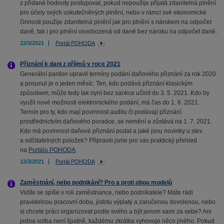
z přidané hodnoty postupovat, pokud nepoužije přijatá zdanitelná plnění
pro účely svých uskutečněných plnění, nebo v rámci své ekonomické
činnosti použije zdanitelná plnění jak pro plnění s nárokem na odpočet
daně, tak i pro plnění osvobozená od daně bez nároku na odpočet daně.
22/3/2021
Portál POHODA
Přiznání k dani z příjmů v roce 2021
Generální pardon upravil termíny podání daňového přiznání za rok 2020
a posunul je o jeden měsíc. Ten, kdo podává přiznání klasickým
způsobem, může tedy tak nyní bez sankce učinit do 3. 5. 2021. Kdo by
využil nové možnosti elektronického podání, má čas do 1. 6. 2021.
Termín pro ty, kdo mají povinnost auditu či podávají přiznání
prostřednictvím daňového poradce, se nemění a zůstává na 1. 7. 2021.
Kdo má povinnost daňové přiznání podat a jaké jsou novinky u slev
a odčitatelných položek? Připravili jsme pro vás praktický přehled
na
Portálu POHODA
.
12/3/2021
Portál POHODA
Zaměstnání, nebo podnikání? Pro a proti obou modelů
Vidíte se spíše v roli zaměstnance, nebo podnikatele? Máte rádi
pravidelnou pracovní dobu, jistotu výplaty a zaručenou dovolenou, nebo
si chcete práci organizovat podle svého a být jenom sami za sebe? Ani
jedna volba není špatně, každému zkrátka vyhovuje něco jiného. Pokud