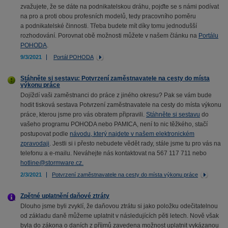
zvažujete, že se dáte na podnikatelskou dráhu, pojďte se s námi podívat
na pro a proti obou profesních modelů, tedy pracovního poměru
a podnikatelské činnosti. Třeba budete mít díky tomu jednodušší
rozhodování. Porovnat obě možnosti můžete v našem článku na
Portálu
POHODA
.
9/3/2021
Portál POHODA
Stáhněte si sestavu: Potvrzení zaměstnavatele na cesty do místa
výkonu práce
Dojíždí vaši zaměstnanci do práce z jiného okresu? Pak se vám bude
hodit tisková sestava Potvrzení zaměstnavatele na cesty do místa výkonu
práce, kterou jsme pro vás obratem připravili.
Stáhněte si sestavu
do
vašeho programu POHODA nebo PAMICA, není to nic těžkého, stačí
postupovat podle
návodu, který najdete v našem elektronickém
zpravodaji
. Jestli si i přesto nebudete vědět rady, stále jsme tu pro vás na
telefonu a e-mailu. Neváhejte nás kontaktovat na 567 117 711 nebo
hotline@stormware.cz.
2/3/2021
Potvrzení zaměstnavatele na cesty do místa výkonu práce
Zpětné uplatnění daňové ztráty
Dlouho jsme byli zvyklí, že daňovou ztrátu si jako položku odečitatelnou
od základu daně můžeme uplatnit v následujících pěti letech. Nově však
byla do zákona o daních z příjmů zavedena možnost uplatnit vykázanou