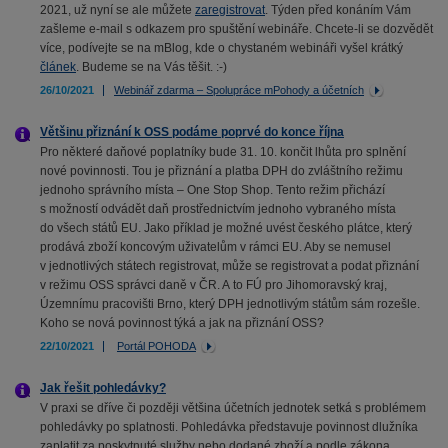
2021, už nyní se ale můžete
zaregistrovat
. Týden před konáním Vám
zašleme e-mail s odkazem pro spuštění webináře. Chcete-li se dozvědět
více, podívejte se na mBlog, kde o chystaném webináři vyšel krátký
článek
. Budeme se na Vás těšit. :-)
26/10/2021
Webinář zdarma – Spolupráce mPohody a účetních
Většinu přiznání k OSS podáme poprvé do konce října
Pro některé daňové poplatníky bude 31. 10. končit lhůta pro splnění
nové povinnosti. Tou je přiznání a platba DPH do zvláštního režimu
jednoho správního místa – One Stop Shop. Tento režim přichází
s možností odvádět daň prostřednictvím jednoho vybraného místa
do všech států EU. Jako příklad je možné uvést českého plátce, který
prodává zboží koncovým uživatelům v rámci EU. Aby se nemusel
v jednotlivých státech registrovat, může se registrovat a podat přiznání
v režimu OSS správci daně v ČR. A to FÚ pro Jihomoravský kraj,
Územnímu pracovišti Brno, který DPH jednotlivým státům sám rozešle.
Koho se nová povinnost týká a jak na přiznání OSS?
22/10/2021
Portál POHODA
Jak řešit pohledávky?
V praxi se dříve či později většina účetních jednotek setká s problémem
pohledávky po splatnosti. Pohledávka představuje povinnost dlužníka
zaplatit za poskytnuté služby nebo dodané zboží a podle zákona