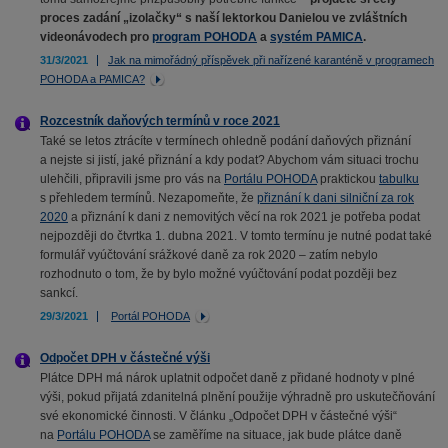
proces zadání „izolačky“ s naší lektorkou Danielou ve zvláštních
videonávodech pro
program POHODA
a
systém PAMICA
.
31/3/2021
Jak na mimořádný příspěvek při nařízené karanténě v programech
POHODA a PAMICA?
Rozcestník daňových termínů v roce 2021
Také se letos ztrácíte v termínech ohledně podání daňových přiznání
a nejste si jistí, jaké přiznání a kdy podat? Abychom vám situaci trochu
ulehčili, připravili jsme pro vás na
Portálu POHODA
praktickou
tabulku
s přehledem termínů. Nezapomeňte, že
přiznání k dani silniční za rok
2020
a přiznání k dani z nemovitých věcí na rok 2021 je potřeba podat
nejpozději do čtvrtka 1. dubna 2021. V tomto termínu je nutné podat také
formulář vyúčtování srážkové daně za rok 2020 – zatím nebylo
rozhodnuto o tom, že by bylo možné vyúčtování podat později bez
sankcí.
29/3/2021
Portál POHODA
Odpočet DPH v částečné výši
Plátce DPH má nárok uplatnit odpočet daně z přidané hodnoty v plné
výši, pokud přijatá zdanitelná plnění použije výhradně pro uskutečňování
své ekonomické činnosti. V článku „Odpočet DPH v částečné výši“
na
Portálu POHODA
se zaměříme na situace, jak bude plátce daně