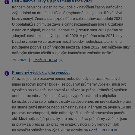
Děti – daňové úlevy a jejich změny v roce 2021
Koncem července letošního roku došlo k navýšení částky daňového
zvýhodnění na druhé a další dítě (zvýhodnění na jedno dítě zůstává
beze změny). Změna platí „zpětně“ pro celé zdaňovací období 2021.
U poplatníků s příjmy ze závislé činnosti/zaměstnání (dle § 6 zákona
o daních z příjmů) budeme i nadále celý zbytek roku 2021 počítat se
„starými“ částkami platnými pro rok 2020. V průběhu roku 2021 tedy
k žádné změně ve zpracování mezd fakticky nedochází, tuto změnu
použijeme poprvé až při výpočtu mezd za leden 2022. Jak můžeme díky
daňovým úlevám ušetřit a k jakým konkrétním změnám došlo?
7/10/2021
Portál POHODA
Průměrný výdělek a jeho výpočet
Ať už se jedná o pracovní poměr, nebo dohody o pracích konaných
mimo pracovní poměr, bude-li se používat průměrný výdělek, musí být
vypočten na základě ustanovení ze zákoníku práce. Průměrný výdělek
anebo procento z něj se používá pro výpočet náhrad a příplatků
ke mzdě. Jedná se o náhrady mzdy za dovolenou, při překážkách v práci
na straně zaměstnance nebo zaměstnavatele, náhradu za prvních 14 dní
pracovní neschopnosti, dále náhrady při ukončení pracovního poměru
atd. Mezi nejčastější příplatky, pro něž se užívá průměrný výdělek, jsou
příplatky za přesčas, za práci ve svátek, v noci či o víkendech. Jak
na výpočet průměrného výdělku, se dozvíte na
Portálu POHODA
.