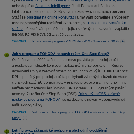
vyšší
varianty, řady
nebo
přídavných licencí programu POHODA
,
PAMICA
nebo doplňku
Business Intelligence
. Jestli Pamicu ani Business
Intelligence ještě nemáte, 30% slevu můžete využít i na jejich pořízení.
Stačí se
objednat na online konzultaci
a my vám poradíme s výběrem
toho nejvhodnějšího rozšíření.
A dokonce, za
1. hodinu individuálních
služeb
, při které vám pomůžeme s jejich správným nastavením, zaplatíte
jen 590 Kč. Akce trvá od 1. 7. do 31. 8. 2021.
29/6/2021
Rozšiřte svůj program POHODA či PAMICA se slevou 30 %
Jak v programu POHODA nastavit režim One Stop Shop?
Od 1. července 2021 začnou platit nová pravidla pro prodej zboží
a poskytování služeb koncovým zákazníkům v Evropské unii. Ruší se
dosavadní limity a zároveň vzniká pouze jeden ve výši 10 000 EUR bez
DPH společný pro prodej zboží a poskytnutí vybraných služeb do všech
členských států EU dohromady. V případě překročení zmíněného limitu
můžete pro zjednodušení odvodu DPH v rámci EU u vybraných plnění
nově využít režim One Stop Shop (OSS).
Jak si režim OSS správně
nastavit v programu POHODA
, se už dozvíte v novém videonávodu od
naší lektorky Šárky.
24/6/2021
Videonávod: Jak v programu POHODA nastavit režim One Stop
Shop?
Letní provoz zákaznické podpory a obchodního oddělení