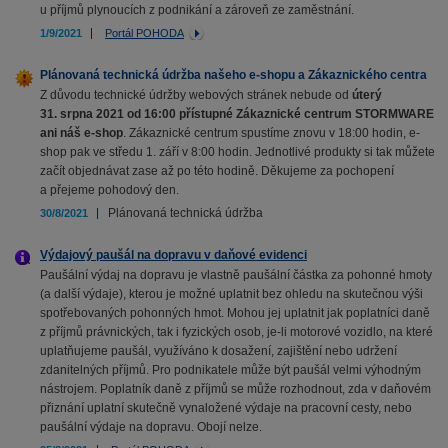
u příjmů plynoucích z podnikání a zároveň ze zaměstnání.
1/9/2021
Portál POHODA
Plánovaná technická údržba našeho e-shopu a Zákaznického centra
Z důvodu technické údržby webových stránek nebude od
úterý
31. srpna 2021 od 16:00 přístupné Zákaznické centrum STORMWARE
ani náš e-shop
. Zákaznické centrum spustíme znovu v 18:00 hodin, e-
shop pak ve středu 1. září v 8:00 hodin. Jednotlivé produkty si tak můžete
začít objednávat zase až po této hodině. Děkujeme za pochopení
a přejeme pohodový den.
Plánovaná technická údržba
30/8/2021
Výdajový paušál na dopravu v daňové evidenci
Paušální výdaj na dopravu je vlastně paušální částka za pohonné hmoty
(a další výdaje), kterou je možné uplatnit bez ohledu na skutečnou výši
spotřebovaných pohonných hmot. Mohou jej uplatnit jak poplatníci daně
z příjmů právnických, tak i fyzických osob, je-li motorové vozidlo, na které
uplatňujeme paušál, využíváno k dosažení, zajištění nebo udržení
zdanitelných příjmů. Pro podnikatele může být paušál velmi výhodným
nástrojem. Poplatník daně z příjmů se může rozhodnout, zda v daňovém
přiznání uplatní skutečně vynaložené výdaje na pracovní cesty, nebo
paušální výdaje na dopravu. Obojí nelze.