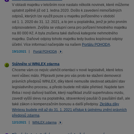
V oblasti majetku v letošním roce nastalo několik novinek, které můžeme
uplatnit zpětně již od 1. ledna 2020. Došlo k zavedení mimořádných
odpisů, kterých lze využít pouze u majetku pořízeného v období
od 1. 1. 2020 do 31. 12. 2021, a to jen u poplatníka, jenž je jeho prvním
odpisovatelem. Zvýšila se vstupní cena pro pořízení hmotného majetku
na 80 000 Kč. A byla zrušena také daňová kategorie nehmotného
majetku. Daňové odpisy tohoto majetku tedy budou kopírovat odpisy
účetní. Více informací načerpáte na našem
Portálu POHODA
.
19/1/2021
Portál POHODA
Stáhněte si WINLEX zdarma
Chceme vám co nejvíc ulehčit orientaci v nové legislativě, které letos
není vůbec málo. Připravili jsme pro vás proto ke stažení demoverzi
právních předpisů WINLEX, díky které nemusíte sledovat aktuální stav
legislativního procesu, a přesto budete mít stále přehled. Najdete tam
třeba i nový daňový balíček, který například zrušil superhrubou mzdu,
zavedl vyšší slevu na poplatníka, stravenkový paušál či paušální daň, ale
také zákon o kompenzačním bonusu a další předpisy.
Zkrátka díky
Winlexu budete mít až do 31. 1. 2021 přístup k úplnému znění právních
předpisů zdarma
.
12/1/2021
WINLEX zdarma