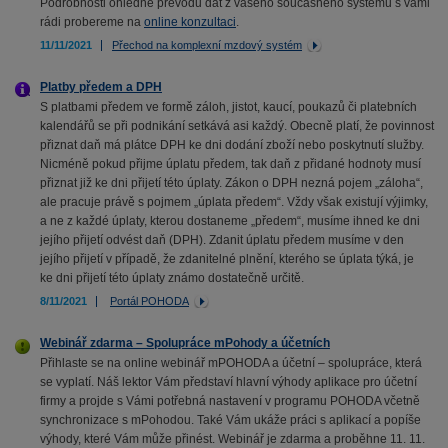
Podrobnosti ohledně převodu dat z vašeho současného systému s vámi
rádi probereme na
online konzultaci
.
11/11/2021
Přechod na komplexní mzdový systém
Platby předem a DPH
S platbami předem ve formě záloh, jistot, kaucí, poukazů či platebních
kalendářů se při podnikání setkává asi každý. Obecně platí, že povinnost
přiznat daň má plátce DPH ke dni dodání zboží nebo poskytnutí služby.
Nicméně pokud přijme úplatu předem, tak daň z přidané hodnoty musí
přiznat již ke dni přijetí této úplaty. Zákon o DPH nezná pojem „záloha“,
ale pracuje právě s pojmem „úplata předem“. Vždy však existují výjimky,
a ne z každé úplaty, kterou dostaneme „předem“, musíme ihned ke dni
jejího přijetí odvést daň (DPH). Zdanit úplatu předem musíme v den
jejího přijetí v případě, že zdanitelné plnění, kterého se úplata týká, je
ke dni přijetí této úplaty známo dostatečně určitě.
8/11/2021
Portál POHODA
Webinář zdarma – Spolupráce mPohody a účetních
Přihlaste se na online webinář mPOHODA a účetní – spolupráce, která
se vyplatí. Náš lektor Vám představí hlavní výhody aplikace pro účetní
firmy a projde s Vámi potřebná nastavení v programu POHODA včetně
synchronizace s mPohodou. Také Vám ukáže práci s aplikací a popíše
výhody, které Vám může přinést. Webinář je zdarma a proběhne 11. 11.