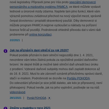
nové legislativy. Připravili jsme pro Vás proto
speciální demoverzi
personálního a mzdového systému PAMICA
, ve které můžete vystavit
lednové a únorové mzdy zdarma. Najdete tam plno funkcí, které vám
výrazně pomohou zvládnout přechod na nový výpočet mezd, správně
čerpat dovolenou i proplatit stravenkový paušál. Díky demoverzi si
můžete program PAMICA nejprve vyzkoušet a náklady na pořízení
licence řešit až později. Podrobnosti ohledně převodu dat s vámi rádi
probereme při
online konzultaci
.
2/2/2021
Jak na přiznání k dani silniční za rok 2020?
Pokud podáte přiznání k dani silniční nejpozději dne 1. 4. 2021,
nevznikne vám letos žádná pokuta za opožděné podání daňového
tvrzení. Ve stejné lhůtě je možné také silniční daň uhradit bez úroku
z prodlení. Vybrané daňové subjekty mohou daň zaplatit dokonce až
do 16. 8. 2021. Musí to ale zároveň oznámit příslušnému správci daně,
stačí i e-mailem. Podrobnosti se dozvíte na
Portálu POHODA
.
Do odevzdání přiznání je sice ještě daleko, ale kdo je připravený, není
překvapený. Pokud nevíte, jak na jeho vyplnění, podívejte se na náš
videonávod
.
28/1/2021
Portál POHODA
Změny u majetku v roce 2021