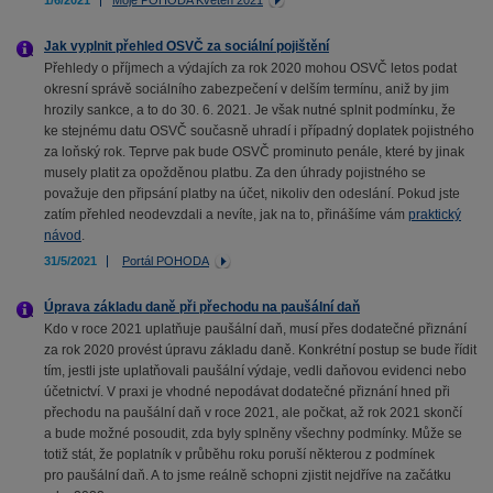
1/6/2021
Moje POHODA Květen 2021
Jak vyplnit přehled OSVČ za sociální pojištění
Přehledy o příjmech a výdajích za rok 2020 mohou OSVČ letos podat
okresní správě sociálního zabezpečení v delším termínu, aniž by jim
hrozily sankce, a to do 30. 6. 2021. Je však nutné splnit podmínku, že
ke stejnému datu OSVČ současně uhradí i případný doplatek pojistného
za loňský rok. Teprve pak bude OSVČ prominuto penále, které by jinak
musely platit za opožděnou platbu. Za den úhrady pojistného se
považuje den připsání platby na účet, nikoliv den odeslání. Pokud jste
zatím přehled neodevzdali a nevíte, jak na to, přinášíme vám
praktický
návod
.
31/5/2021
Portál POHODA
Úprava základu daně při přechodu na paušální daň
Kdo v roce 2021 uplatňuje paušální daň, musí přes dodatečné přiznání
za rok 2020 provést úpravu základu daně. Konkrétní postup se bude řídit
tím, jestli jste uplatňovali paušální výdaje, vedli daňovou evidenci nebo
účetnictví. V praxi je vhodné nepodávat dodatečné přiznání hned při
přechodu na paušální daň v roce 2021, ale počkat, až rok 2021 skončí
a bude možné posoudit, zda byly splněny všechny podmínky. Může se
totiž stát, že poplatník v průběhu roku poruší některou z podmínek
pro paušální daň. A to jsme reálně schopni zjistit nejdříve na začátku