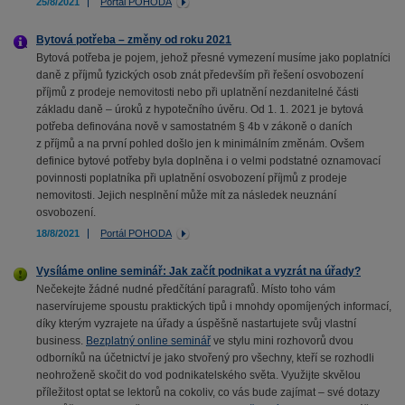
25/8/2021
Portál POHODA
Bytová potřeba – změny od roku 2021
Bytová potřeba je pojem, jehož přesné vymezení musíme jako poplatníci
daně z příjmů fyzických osob znát především při řešení osvobození
příjmů z prodeje nemovitosti nebo při uplatnění nezdanitelné části
základu daně – úroků z hypotečního úvěru. Od 1. 1. 2021 je bytová
potřeba definována nově v samostatném § 4b v zákoně o daních
z příjmů a na první pohled došlo jen k minimálním změnám. Ovšem
definice bytové potřeby byla doplněna i o velmi podstatné oznamovací
povinnosti poplatníka při uplatnění osvobození příjmů z prodeje
nemovitosti. Jejich nesplnění může mít za následek neuznání
osvobození.
18/8/2021
Portál POHODA
Vysíláme online seminář: Jak začít podnikat a vyzrát na úřady?
Nečekejte žádné nudné předčítání paragrafů. Místo toho vám
naservírujeme spoustu praktických tipů i mnohdy opomíjených informací,
díky kterým vyzrajete na úřady a úspěšně nastartujete svůj vlastní
business.
Bezplatný online seminář
ve stylu mini rozhovorů dvou
odborníků na účetnictví je jako stvořený pro všechny, kteří se rozhodli
neohroženě skočit do vod podnikatelského světa. Využijte skvělou
příležitost optat se lektorů na cokoliv, co vás bude zajímat – své dotazy