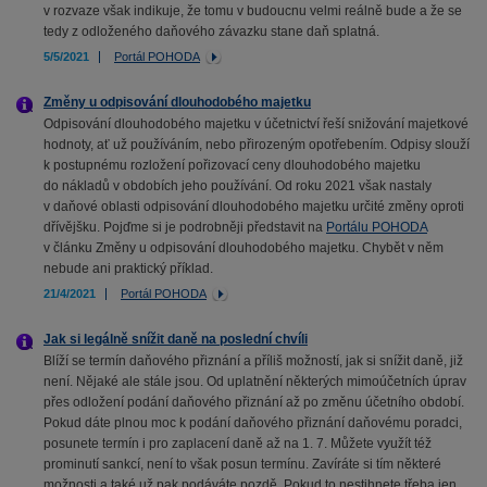
v rozvaze však indikuje, že tomu v budoucnu velmi reálně bude a že se
tedy z odloženého daňového závazku stane daň splatná.
5/5/2021
Portál POHODA
Změny u odpisování dlouhodobého majetku
Odpisování dlouhodobého majetku v účetnictví řeší snižování majetkové
hodnoty, ať už používáním, nebo přirozeným opotřebením. Odpisy slouží
k postupnému rozložení pořizovací ceny dlouhodobého majetku
do nákladů v obdobích jeho používání. Od roku 2021 však nastaly
v daňové oblasti odpisování dlouhodobého majetku určité změny oproti
dřívějšku. Pojďme si je podrobněji představit na
Portálu POHODA
v článku Změny u odpisování dlouhodobého majetku. Chybět v něm
nebude ani praktický příklad.
21/4/2021
Portál POHODA
Jak si legálně snížit daně na poslední chvíli
Blíží se termín daňového přiznání a příliš možností, jak si snížit daně, již
není. Nějaké ale stále jsou. Od uplatnění některých mimoúčetních úprav
přes odložení podání daňového přiznání až po změnu účetního období.
Pokud dáte plnou moc k podání daňového přiznání daňovému poradci,
posunete termín i pro zaplacení daně až na 1. 7. Můžete využít též
prominutí sankcí, není to však posun termínu. Zavíráte si tím některé
možnosti a také už pak podáváte pozdě. Pokud to nestihnete třeba jen