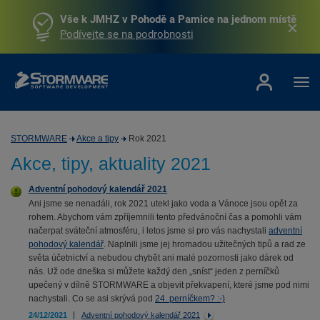
Vše k JMHZ v Pohodě a Pamice na jednom místě
Podívejte se na podrobnosti
STORMWARE
Akce a tipy
Rok 2021
Akce, tipy, aktuality 2021
Adventní pohodový kalendář 2021
Ani jsme se nenadáli, rok 2021 utekl jako voda a Vánoce jsou opět za
rohem. Abychom vám zpříjemnili tento předvánoční čas a pomohli vám
načerpat sváteční atmosféru, i letos jsme si pro vás nachystali
adventní
pohodový kalendář
. Naplnili jsme jej hromadou užitečných tipů a rad ze
světa účetnictví a nebudou chybět ani malé pozornosti jako dárek od
nás. Už ode dneška si můžete každý den „sníst“ jeden z perníčků
upečený v dílně STORMWARE a objevit překvapení, které jsme pod nimi
nachystali. Co se asi skrývá pod
24. perníčkem? :-)
24/12/2021
Adventní pohodový kalendář 2021