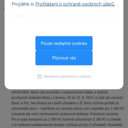
Projděte si
Prohlášení o ochraně osobních údajů
.
Rychlé předávání e-faktur díky ISDOC
ISDOC je standard pro elektronickou komunikaci sjednocující různé
formáty a umožňující výměnu faktur i jiných dokladů a jejich rychlé
zpracování. U podnikatelů a účetních se tak stal velmi oblíbeným
nástrojem, na který nedají dopustit. Na konci května letošního roku přišla
POHODA jako jeden z prvních ekonomických systémů s funkcionalitou,
díky které můžete při exportu sestav do PDF v
programu POHODA
Pouze nezbytné cookies
vytvořit a vložit soubory ve formátu ISDOC jako přílohu k tomuto PDF
dokumentu a odeslat je zákazníkovi zároveň. Ušetříte tím čas i riziko
případné chyby při odeslání. Více se dozvíte v článku na
Portálu
Přijmout vše
POHODA
.
8/6/2021
Portál POHODA
Nastavení preferencí cookies
Aplikace mPOHODA až do 31. 8. 2021 výhodněji
Právě nyní je ideální chvíle pořídit si, případně rozšířit aplikaci
mPOHODA, která vám pomůže s vystavováním faktur a dalších
prodejních dokladů třeba i v terénu. Až do 31. 8. 2021 si totiž jak varianty
Basic a Pro, tak přístup pro další uživatele a IČ firmy můžete pořídit za
výhodnější cenu – například za variantu Basic nyní zaplatíte jen 1 080 Kč
a budete tak moci neomezeně vystavovat doklady. Prémiová varianta
Pro je pak dostupná za 1 980 Kč namísto původních 3 380 Kč a získáte
s ní veškeré nadstandardní funkce i přístup až pro 5 uživatelů. Koukněte