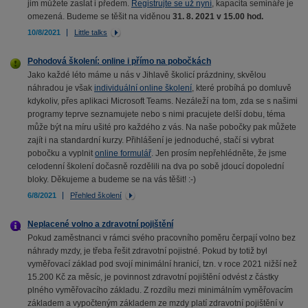
jim můžete zaslat i předem.
Registrujte se už nyní
, kapacita semináře je
omezená. Budeme se těšit na viděnou
31. 8. 2021 v 15.00 hod.
10/8/2021
Little talks
Pohodová školení: online i přímo na pobočkách
Jako každé léto máme u nás v Jihlavě školicí prázdniny, skvělou
náhradou je však
individuální online školení
, které probíhá po domluvě
kdykoliv, přes aplikaci Microsoft Teams. Nezáleží na tom, zda se s našimi
programy teprve seznamujete nebo s nimi pracujete delší dobu, téma
může být na míru ušité pro každého z vás. Na naše pobočky pak můžete
zajít i na standardní kurzy. Přihlášení je jednoduché, stačí si vybrat
pobočku a vyplnit
online formulář
. Jen prosím nepřehlédněte, že jsme
celodenní školení dočasně rozdělili na dva po sobě jdoucí dopolední
bloky. Děkujeme a budeme se na vás těšit! :-)
6/8/2021
Přehled školení
Neplacené volno a zdravotní pojištění
Pokud zaměstnanci v rámci svého pracovního poměru čerpají volno bez
náhrady mzdy, je třeba řešit zdravotní pojistné. Pokud by totiž byl
vyměřovací základ pod svojí minimální hranicí, tzn. v roce 2021 nižší než
15.200 Kč za měsíc, je povinnost zdravotní pojištění odvést z částky
plného vyměřovacího základu. Z rozdílu mezi minimálním vyměřovacím
základem a vypočteným základem ze mzdy platí zdravotní pojištění v