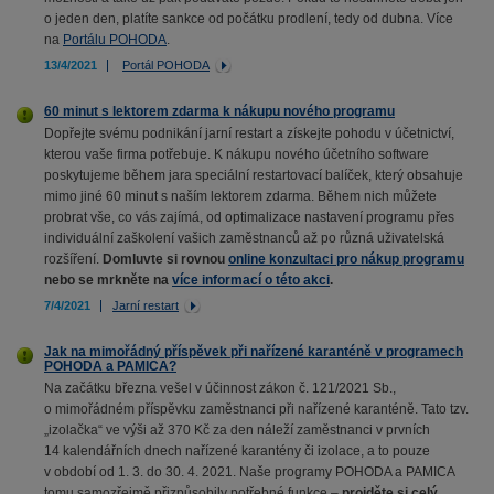
o jeden den, platíte sankce od počátku prodlení, tedy od dubna. Více
na
Portálu POHODA
.
13/4/2021
Portál POHODA
60 minut s lektorem zdarma k nákupu nového programu
Dopřejte svému podnikání jarní restart a získejte pohodu v účetnictví,
kterou vaše firma potřebuje. K nákupu nového účetního software
poskytujeme během jara speciální restartovací balíček, který obsahuje
mimo jiné 60 minut s naším lektorem zdarma. Během nich můžete
probrat vše, co vás zajímá, od optimalizace nastavení programu přes
individuální zaškolení vašich zaměstnanců až po různá uživatelská
rozšíření.
Domluvte si rovnou
online konzultaci pro nákup programu
nebo se mrkněte na
více informací o této akci
.
7/4/2021
Jarní restart
Jak na mimořádný příspěvek při nařízené karanténě v programech
POHODA a PAMICA?
Na začátku března vešel v účinnost zákon č. 121/2021 Sb.,
o mimořádném příspěvku zaměstnanci při nařízené karanténě. Tato tzv.
„izolačka“ ve výši až 370 Kč za den náleží zaměstnanci v prvních
14 kalendářních dnech nařízené karantény či izolace, a to pouze
v období od 1. 3. do 30. 4. 2021. Naše programy POHODA a PAMICA
tomu samozřejmě přizpůsobily potřebné funkce –
projděte si celý