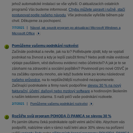
jehož automatické instalaci se vše vyřeší. O aktualizacích ostatních
programů Vás budeme informovat.
Chybu můžete upravit i ručně, stačí
postupovat podle našeho návodu
. Vše jednoduše vyřešíte během pár
chvil. Děkujeme za pochopení.
7/7/2021
Návod, jak spustit program po aktualizaci Microsoft Windows a
Microsoft Office
Pomůžeme vašemu podnikání rozkvést
Začínáte podnikat a nevíte, jak na to? Potřebujete zjistit, kdy se vyplatí
podnikat na živnost a kdy je lepší založit firmu? Nebo jestli máte evidovat
výdaje paušálem, vést daňovou evidenci nebo účetnictví? A jak je to se
zálohami na zdravotní a sociální pojištění? Povinností pro nové OSVČ je
na začátku opravdu mnoho, ale když budete krok po kroku následovat
našeho průvodce
, na to nejdůležitější rozhodně nezapomenete.
Začínající podnikatele a firmy navíc podpoříme
slevou 30 % na nový
fakturační, účetní, daňový nebo mzdový software
a hodinovým školením
s naším lektorem zdarma. S naší péčí vaše podnikání rozkvete.
2/7/2021
Pomůžeme vašemu podnikání rozkvést
Rozšiřte svůj program POHODA či PAMICA se slevou 30 %
Po jarním útlumu čeká podnikatele opět velmi akční léto. Abychom vás
podpořili, nabízíme vám v rámci naší letní akce 30% slevu na pořízení