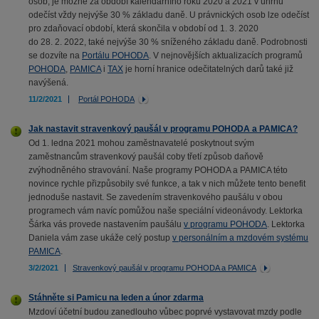
osob, je možné za období kalendářního roku 2020 a 2021 v úhrnu
odečíst vždy nejvýše 30 % základu daně. U právnických osob lze odečíst
pro zdaňovací období, která skončila v období od 1. 3. 2020
do 28. 2. 2022, také nejvýše 30 % sníženého základu daně. Podrobnosti
se dozvíte na
Portálu POHODA
. V nejnovějších aktualizacích programů
POHODA
,
PAMICA
i
TAX
je horní hranice odečitatelných darů také již
navýšená.
11/2/2021
Portál POHODA
Jak nastavit stravenkový paušál v programu POHODA a PAMICA?
Od 1. ledna 2021 mohou zaměstnavatelé poskytnout svým
zaměstnancům stravenkový paušál coby třetí způsob daňově
zvýhodněného stravování. Naše programy POHODA a PAMICA této
novince rychle přizpůsobily své funkce, a tak v nich můžete tento benefit
jednoduše nastavit. Se zavedením stravenkového paušálu v obou
programech vám navíc pomůžou naše speciální videonávody. Lektorka
Šárka vás provede nastavením paušálu
v programu POHODA
. Lektorka
Daniela vám zase ukáže celý postup
v personálním a mzdovém systému
PAMICA
.
3/2/2021
Stravenkový paušál v programu POHODA a PAMICA
Stáhněte si Pamicu na leden a únor zdarma
Mzdoví účetní budou zanedlouho vůbec poprvé vystavovat mzdy podle