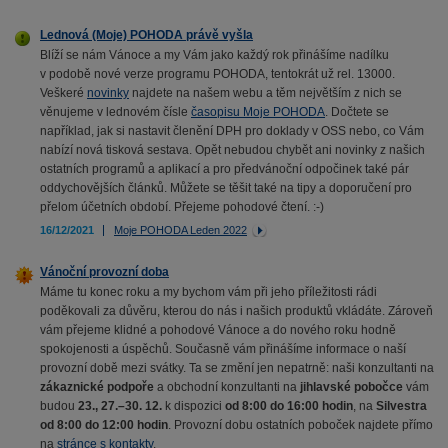
Lednová (Moje) POHODA právě vyšla
Blíží se nám Vánoce a my Vám jako každý rok přinášíme nadílku
v podobě nové verze programu POHODA, tentokrát už rel. 13000.
Veškeré
novinky
najdete na našem webu a těm největším z nich se
věnujeme v lednovém čísle
časopisu Moje POHODA
. Dočtete se
například, jak si nastavit členění DPH pro doklady v OSS nebo, co Vám
nabízí nová tisková sestava. Opět nebudou chybět ani novinky z našich
ostatních programů a aplikací a pro předvánoční odpočinek také pár
oddychovějších článků. Můžete se těšit také na tipy a doporučení pro
přelom účetních období. Přejeme pohodové čtení. :-)
16/12/2021
Moje POHODA Leden 2022
Vánoční provozní doba
Máme tu konec roku a my bychom vám při jeho příležitosti rádi
poděkovali za důvěru, kterou do nás i našich produktů vkládáte. Zároveň
vám přejeme klidné a pohodové Vánoce a do nového roku hodně
spokojenosti a úspěchů. Současně vám přinášíme informace o naší
provozní době mezi svátky. Ta se změní jen nepatrně: naši konzultanti na
zákaznické podpoře
a obchodní konzultanti na
jihlavské pobočce
vám
budou
23., 27.–30. 12.
k dispozici
od 8:00 do 16:00 hodin
, na
Silvestra
od 8:00 do 12:00 hodin
. Provozní dobu ostatních poboček najdete přímo
na
stránce s kontakty
.