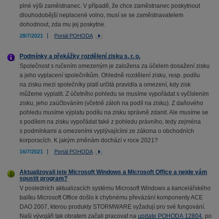
plné výši zaměstnanec. V případě, že chce zaměstnanec poskytnout
dlouhodobější neplacené volno, musí se se zaměstnavatelem
dohodnout, zda mu jej poskytne.
28/7/2021
Portál POHODA
Podmínky a překážky rozdělení zisku s. r. o.
Společnost s ručením omezeným je založena za účelem dosažení zisku
a jeho vyplacení společníkům. Ohledně rozdělení zisku, resp. podílu
na zisku mezi společníky platí určitá pravidla a omezení, kdy zisk
můžeme vyplatit. Z účetního pohledu se musíme vypořádat s vyčíslením
zisku, jeho zaúčtováním (včetně záloh na podíl na zisku). Z daňového
pohledu musíme výplatu podílu na zisku správně zdanit. Ale musíme se
s podílem na zisku vypořádat také z pohledu právního, tedy zejména
s podmínkami a omezeními vyplývajícími ze zákona o obchodních
korporacích. K jakým změnám dochází v roce 2021?
16/7/2021
Portál POHODA
Aktualizovali jste Microsoft Windows a Microsoft Office a nejde vám
spustit program?
V posledních aktualizacích systému Microsoft Windows a kancelářského
balíku Microsoft Office došlo k chybnému převázání komponenty ACE
DAO 2007, kterou produkty STORMWARE vyžadují pro své fungování.
Naši vývojáři tak obratem začali pracovat na
update POHODA 12804
, po