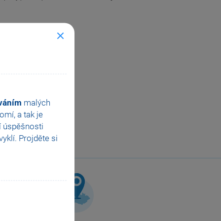
ováním
malých
mí, a tak je
í úspěšnosti
klí. Projděte si