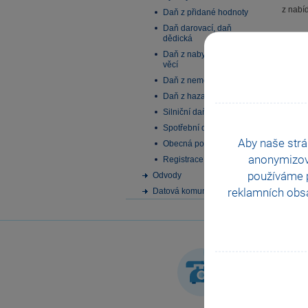
z nabí
Daň z přidané hodnoty
Daň darovací, daň
Nahor
dědická
Daň z nabytí nemovitých
věcí
Daň z nemovitých věcí
Daň z hazardních her
Silniční daň
Spotřební daň
Aby naše strá
Obecná podání
anonymizo
Registrace
používáme p
Odvody
reklamních obsa
Datová komunikace