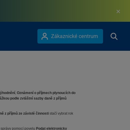
Zákaznické centrum
výhodnění
,
Oznámení o příjmech plynoucích do
žkou podle zvláštní sazby daně z příjmů
 z příjmů ze závislé činnosti
stačí vybrat rok
ní správy pomocí povelu
Podat elektronicky