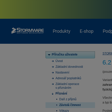
Produkty
E‑shop
Pod
STOR
Příručka uživatele
6.2
Úvod
Základní dovednosti
(pouze
Nastavení
Adresář poplatníků
Variant
Základní operace
zahran
s přiznáním
fyzick
Přiznání
Všechn
Daň z příjmů
a typ 
Závislá činnost
Výkazy
Posled