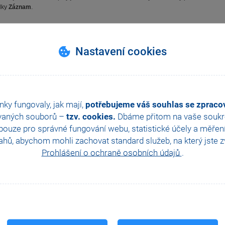
dky
Záznam
.
u
Nastavení cookies
nky fungovaly, jak mají,
potřebujeme váš souhlas se zprac
vaných souborů –
tzv. cookies.
Dbáme přitom na vaše soukro
ouze pro správné fungování webu, statistické účely a měřen
hů, abychom mohli zachovat standard služeb, na který jste zvy
Prohlášení o ochraně osobních údajů
.