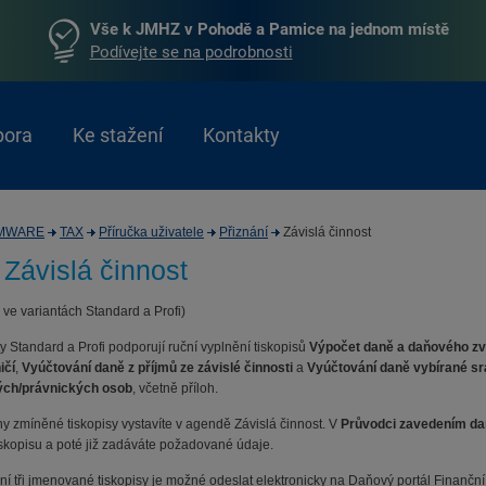
Vše k JMHZ v Pohodě a Pamice na jednom místě
Podívejte se na podrobnosti
pora
Ke stažení
Kontakty
MWARE
TAX
Příručka uživatele
Přiznání
Závislá činnost
 Závislá činnost
 ve variantách Standard a Profi)
y Standard a Profi podporují ruční vyplnění tiskopisů
Výpočet daně a daňového z
ičí
,
Vyúčtování daně z příjmů ze závislé činnosti
a
Vyúčtování daně vybírané srá
ých/právnických osob
, včetně příloh.
y zmíněné tiskopisy vystavíte v agendě Závislá činnost. V
Průvodci zavedením daně
tiskopisu a poté již zadáváte požadované údaje.
ní tři jmenované tiskopisy je možné odeslat elektronicky na Daňový portál Finanč