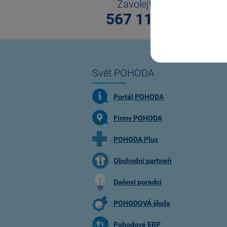
Zavolejte nám
567 112 611
Svět POHODA
Portál POHODA
Firmy POHODA
POHODA Plus
Obchodní partneři
Daňoví poradci
POHODOVÁ škola
Pohodové ERP