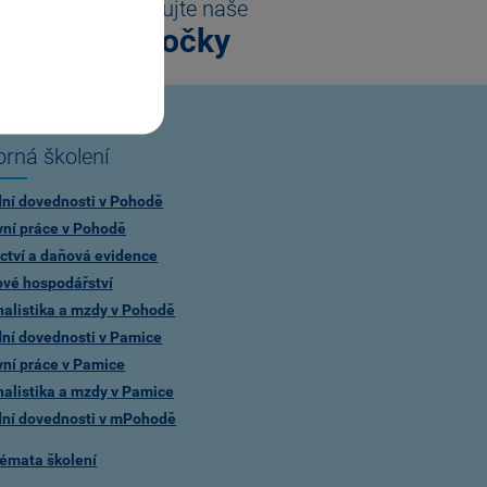
Kontaktujte naše
pobočky
rná školení
dní dovednosti v Pohodě
vní práce v Pohodě
ctví a daňová evidence
ové hospodářství
alistika a mzdy v Pohodě
dní dovednosti v Pamice
vní práce v Pamice
alistika a mzdy v Pamice
dní dovednosti v mPohodě
témata školení