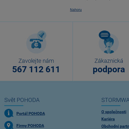
Nahoru
Zavolejte nám
Zákaznická
567 112 611
podpora
Svět POHODA
STORMWA
O společnosti
Portál POHODA
Kariéra
Firmy POHODA
Obchodní partn