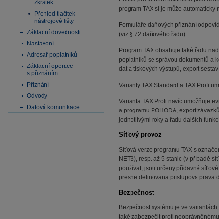
zkratek
program TAX si je může automaticky nač
Přehled tlačítek
nástrojové lišty
Formuláře daňových přiznání odpovída
Základní dovednosti
(viz § 72 daňového řádu).
Nastavení
Program TAX obsahuje také řadu nad
Adresář poplatníků
poplatníků se správou dokumentů a k
Základní operace
dat a tiskových výstupů, export sesta
s přiznáním
Přiznání
Varianty TAX Standard a TAX Profi um
Odvody
Varianta TAX Profi navíc umožňuje ev
Datová komunikace
a programu POHODA, export závazků 
jednotlivými roky a řadu dalších funkcí
Síťový provoz
Síťová verze programu TAX s označení
NET3), resp. až 5 stanic (v případě s
používat, jsou určeny přídavné síťov
přesně definovaná přístupová práva d
Bezpečnost
Bezpečnost systému je ve variantách 
také zabezpečit proti neoprávněnému 