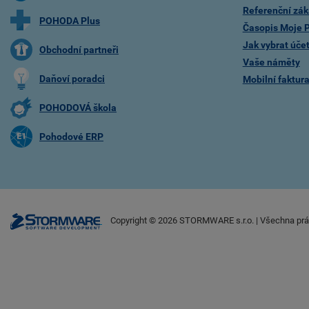
Referenční zák
POHODA Plus
Časopis Moje
Jak vybrat úče
Obchodní partneři
Vaše náměty
Daňoví poradci
Mobilní faktu
POHODOVÁ škola
Pohodové ERP
Copyright ©
2026
STORMWARE s.r.o. | Všechna prá