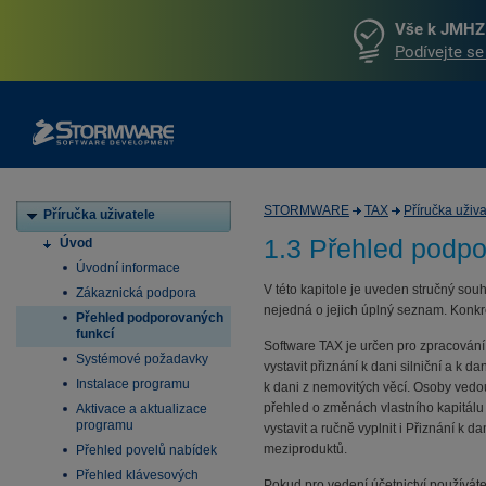
Vše k JMHZ 
Podívejte se
STORMWARE
TAX
Příručka uživa
Příručka uživatele
1.3 Přehled podpo
Úvod
Úvodní informace
V této kapitole je uveden stručný so
Zákaznická podpora
nejedná o jejich úplný seznam. Konkr
Přehled podporovaných
funkcí
Software TAX je určen pro zpracování 
Systémové požadavky
vystavit přiznání k dani silniční a k 
Instalace programu
k dani z nemovitých věcí. Osoby vedou
přehled o změnách vlastního kapitálu
Aktivace a aktualizace
programu
vystavit a ručně vyplnit i Přiznání k da
meziproduktů.
Přehled povelů nabídek
Přehled klávesových
Pokud pro vedení účetnictví používát