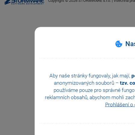
Copyright ©
2026
STORMWARE s.r.o. | Všechna prá
Nas
Aby naše stránky fungovaly, jak mají,
p
anonymizovaných souborů –
tzv. c
používáme pouze pro správné fungová
reklamních obsahů, abychom mohli zachova
Prohlášení o