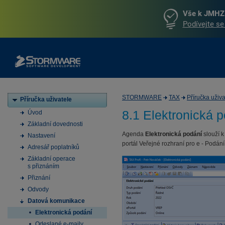
Vše k JMHZ 
Podívejte se
STORMWARE
TAX
Příručka uživa
Příručka uživatele
8.1 Elektronická 
Úvod
Základní dovednosti
Agenda
Elektronická podání
slouží k
Nastavení
portál Veřejné rozhraní pro e - Podán
Adresář poplatníků
Základní operace
s přiznáním
Přiznání
Odvody
Datová komunikace
Elektronická podání
Odeslané e-maily