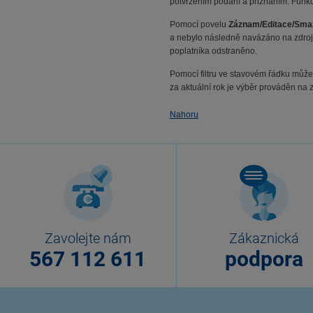
potvrzením podání a přiznáním. Funkc
Pomocí povelu
Záznam/Editace/Sma
a nebylo následně navázáno na zdrojov
poplatníka odstraněno.
Pomocí filtru ve stavovém řádku může
za aktuální rok je výběr prováděn na 
Nahoru
Zavolejte nám
Zákaznická
567 112 611
podpora