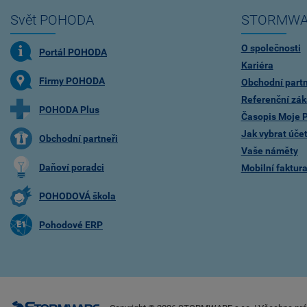
Svět POHODA
STORMWA
O společnosti
Portál POHODA
Kariéra
Firmy POHODA
Obchodní partn
Referenční zák
POHODA Plus
Časopis Moje
Jak vybrat úče
Obchodní partneři
Vaše náměty
Daňoví poradci
Mobilní faktu
POHODOVÁ škola
Pohodové ERP