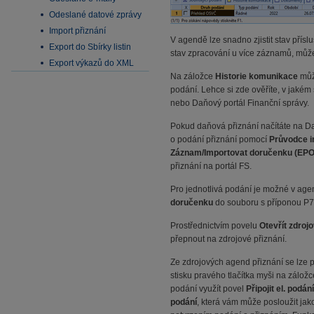
Odeslané datové zprávy
Import přiznání
V agendě lze snadno zjistit stav přís
Export do Sbírky listin
stav zpracování u více záznamů, můž
Export výkazů do XML
Na záložce
Historie komunikace
můž
podání. Lehce si zde ověříte, v jakém
nebo Daňový portál Finanční správy.
Pokud daňová přiznání načítáte na Da
o podání přiznání pomocí
Průvodce i
Záznam/Importovat doručenku (EPO
přiznání na portál FS.
Pro jednotlivá podání je možné v ag
doručenku
do souboru s příponou P7S
Prostřednictvím povelu
Otevřít zdro
přepnout na zdrojové přiznání.
Ze zdrojových agend přiznání se lze 
stisku pravého tlačítka myši na zálož
podání využít povel
Připojit el. podání
podání
, která vám může posloužit jak