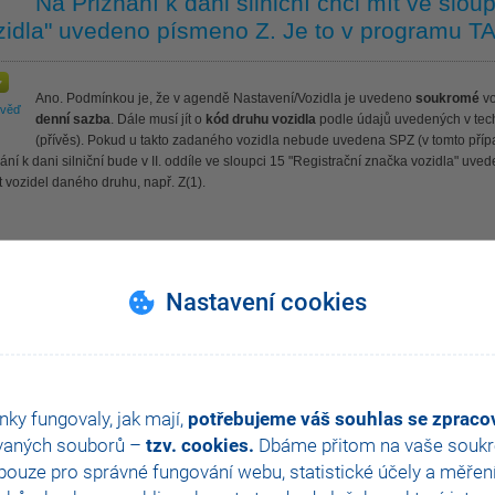
Na Přiznání k dani silniční chci mít ve slou
zidla" uvedeno písmeno Z. Je to v programu 
Ano. Podmínkou je, že v agendě Nastavení/Vozidla je uvedeno
soukromé
vo
ověď
denní sazba
. Dále musí jít o
kód druhu vozidla
podle údajů uvedených v tech
(přívěs). Pokud u takto zadaného vozidla nebude uvedena SPZ (v tomto případ
ání k dani silniční bude v II. oddíle ve sloupci 15 "Registrační značka vozidla" u
 vozidel daného druhu, např. Z(1).
hla Vám tato odpověď?
Ano
Ne
Nevím
Nastavení cookies
nky fungovaly, jak mají,
potřebujeme váš souhlas se zprac
vaných souborů –
tzv. cookies.
Dbáme přitom na vaše soukro
ouze pro správné fungování webu, statistické účely a měřen