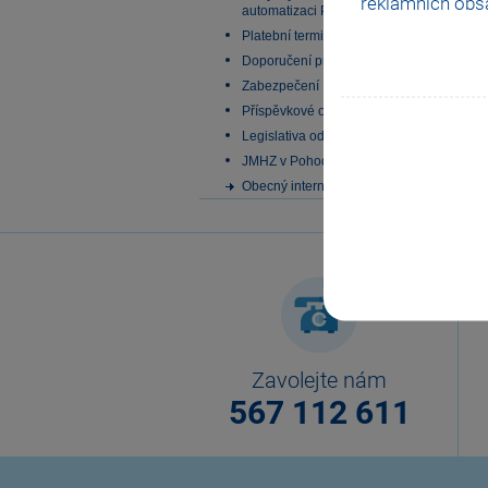
reklamních obsa
automatizaci Pohody
Platební terminály
Doporučení pro zálohování
Zabezpečení
Příspěvkové organizace
Legislativa od 1. 1. 2024
JMHZ v Pohodě a Pamice
Obecný internetový obchod
Zavolejte nám
567 112 611