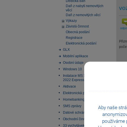
Dědická daň
Daň z nabytí nemovitých
vo
věcí
Daň z nemovitých věcí
Výkazy
Závislá činnost
odp
Obecná podání
Registrace
Přizn
Elektronická podání
počet
GLX
Mobilní aplikace
Osobní údaje
Windows 10
Pomo
Instalace MS SQL Server
2022 Express
Aktivace
Elektronická podání
Homebanking
SMS zprávy
Aby naše strá
Datové schránky
anonymizo
Obchodní činnost
používáme p
33 vychytávek pro