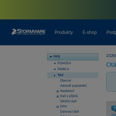
Produkty
E‑shop
Pod
STOR
FAQ
Otá
POHODA
PAMICA
TAX
Obecné
Adresář poplatníků
Nastavení
Daň z příjmů
Silniční daň
DPH
Darovací daň
otá