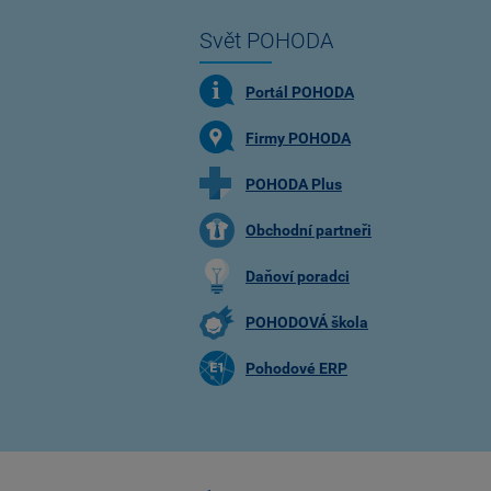
Svět POHODA
Portál POHODA
Firmy POHODA
POHODA Plus
Obchodní partneři
Daňoví poradci
POHODOVÁ škola
Pohodové ERP