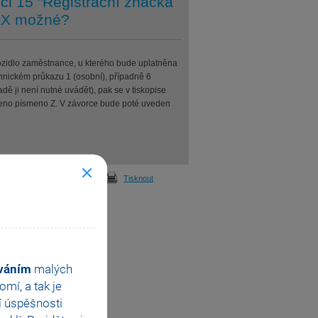
pci 15 "Registrační značka
TAX možné?
zidlo zaměstnance, u kterého bude uplatněna
nickém průkazu 1 (osobní), případně 6
ě ji není nutné uvádět), pak se v tiskopise
vedeno písmeno Z. V závorce bude poté uveden
Odeslat
Tisknout
ováním
malých
mí, a tak je
í úspěšnosti