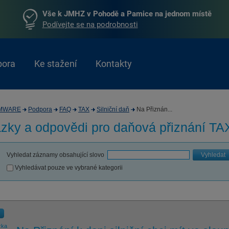
Vše k JMHZ v Pohodě a Pamice na jednom místě
Podívejte se na podrobnosti
pora
Ke stažení
Kontakty
MWARE
Podpora
FAQ
TAX
Silniční daň
Na Přiznán...
zky a odpovědi pro
daňová přiznání TA
Vyhledat záznamy obsahující slovo
Vyhledat
Vyhledávat pouze ve vybrané kategorii
zka