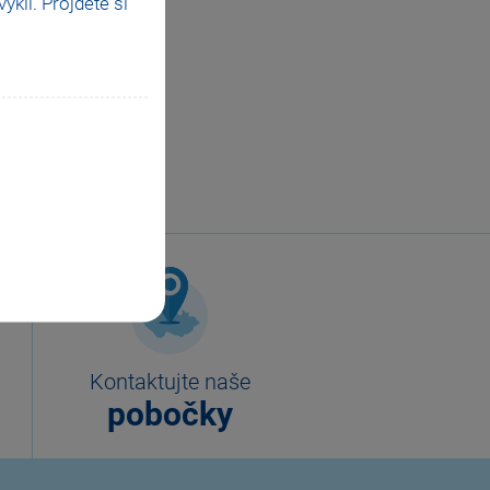
klí. Projděte si
Kontaktujte naše
pobočky