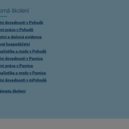
rná školení
dní dovednosti v Pohodě
vní práce v Pohodě
ctví a daňová evidence
ové hospodářství
alistika a mzdy v Pohodě
dní dovednosti v Pamice
vní práce v Pamice
alistika a mzdy v Pamice
dní dovednosti v mPohodě
témata školení