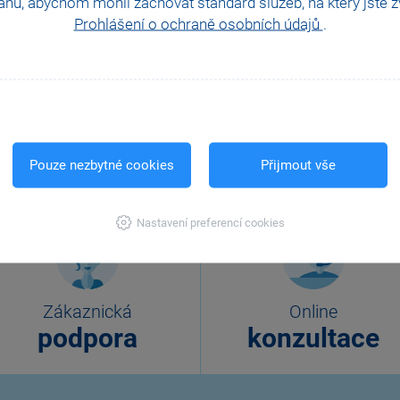
hů, abychom mohli zachovat standard služeb, na který jste zvy
Prohlášení o ochraně osobních údajů
.
Pouze nezbytné cookies
Přijmout vše
Nastavení preferencí cookies
Zákaznická
Online
podpora
konzultace