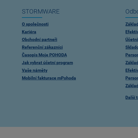
STORMWARE
Odbo
O společnosti
Zákla
Kariéra
Efekti
Obchodní partneři
Účetni
Referenční zákazníci
Sklad
Časopis Moje POHODA
Person
Jak vybrat účetní program
Zákla
Vaše náměty
Efekti
Mobilní fakturace mPohoda
Person
Zákla
Další 