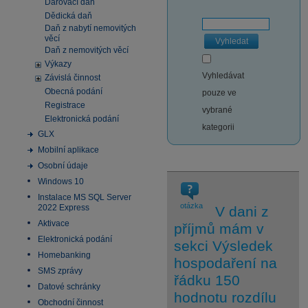
Darovací daň
Dědická daň
Daň z nabytí nemovitých
věcí
Vyhledat
Daň z nemovitých věcí
Výkazy
Vyhledávat
Závislá činnost
Obecná podání
pouze ve
Registrace
vybrané
Elektronická podání
kategorii
GLX
Mobilní aplikace
Osobní údaje
Windows 10
Instalace MS SQL Server
otázka
2022 Express
V dani z
Aktivace
příjmů mám v
Elektronická podání
sekci Výsledek
Homebanking
hospodaření na
SMS zprávy
řádku 150
Datové schránky
hodnotu rozdílu
Obchodní činnost