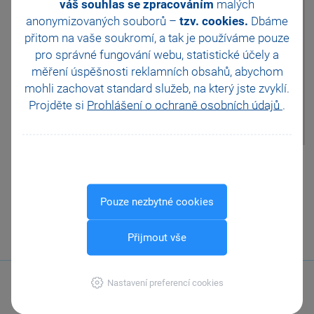
daňové odpisy a účetní odpisy,
váš souhlas se zpracováním
malých
které se rovnají daňovým
anonymizovaných souborů –
tzv. cookies.
Dbáme
odpisům, pak je třeba v sekci
přitom na vaše soukromí, a tak je
používáme pouze
Odpisy majetku doplnit hodnotu
pro správné fungování webu, statistické účely a
účetních odpisů. V poli Rozdíl
účetních a daňových odpisů
měření úspěšnosti reklamních obsahů, abychom
bude poté nula. Následně bude
mohli zachovat standard služeb, na který jste zvyklí.
i v sekci Výsledek
Projděte si
Prohlášení o ochraně osobních údajů
.
hospodaření nulová hodnota v
řádku 150.
Pomohla Vám tato
odpověď?
Ano
Ne
Nevím
Pouze nezbytné cookies
Odeslat
Tisknout
Přijmout vše
Nastavení preferencí cookies