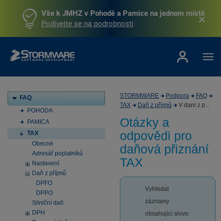
Vše k JMHZ v Pohodě a Pamice na jednom místě
Podívejte se na podrobnosti
STORMWARE
Podpora
FAQ
FAQ
TAX
Daň z příjmů
V dani z p...
POHODA
Otázky a
PAMICA
odpovědi pro
TAX
Obecné
daňová přiznání
Adresář poplatníků
TAX
Nastavení
Daň z příjmů
DPFO
Vyhledat
DPPO
záznamy
Silniční daň
DPH
obsahující slovo