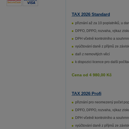
TAX 2026 Standard
přiznání až za 10 poplatníků, u da
DPFO, DPPO, rozvaha, výkaz zisku a
DPH včetně kontrolního a souhrnné
vyúčtování daně z příjmů ze závisl
daň z nemovitých věcí
k dispozici licence pro další počíta
Cena od
4 980,00
Kč
TAX 2026 Profi
přiznání pro neomezený počet popl
DPFO, DPPO, rozvaha, výkaz zisku a
DPH včetně kontrolního a souhrnné
vyúčtování daně z příjmů ze závisl