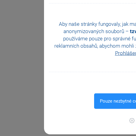
Aby naše stránky fungovaly, jak ma
anonymizovaných souborů –
tz
používáme pouze pro správné fun
reklamních obsahů, abychom mohli zac
Prohláše
Pouze nezbytné c