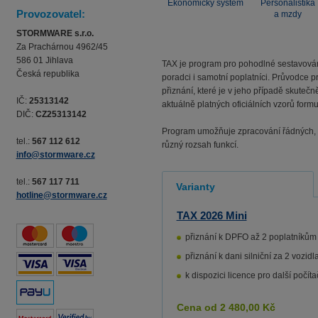
Ekonomický systém
Personalistika
Provozovatel:
a mzdy
STORMWARE s.r.o.
Za Prachárnou 4962/45
586 01 Jihlava
TAX je program pro pohodlné sestavování
Česká republika
poradci i samotní poplatníci. Průvodce pr
přiznání, které je v jeho případě skuteč
IČ:
25313142
aktuálně platných oficiálních vzorů formu
DIČ:
CZ25313142
Program umožňuje zpracování řádných, op
tel.:
567 112 612
různý rozsah funkcí.
info@stormware.cz
tel.:
567 117 711
Varianty
hotline@stormware.cz
TAX 2026 Mini
přiznání k DPFO až 2 poplatníkům
přiznání k dani silniční za 2 vozidl
k dispozici licence pro další počít
Cena od
2 480,00
Kč