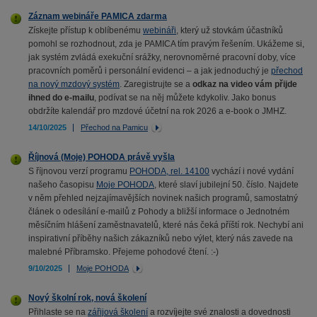
Záznam webináře PAMICA zdarma
Získejte přístup k oblíbenému
webináři
, který už stovkám účastníků
pomohl se rozhodnout, zda je PAMICA tím pravým řešením. Ukážeme si,
jak systém zvládá exekuční srážky, nerovnoměrné pracovní doby, více
pracovních poměrů i personální evidenci – a jak jednoduchý je
přechod
na nový mzdový systém
. Zaregistrujte se a
odkaz na video vám přijde
ihned do e-mailu
, podívat se na něj můžete kdykoliv. Jako bonus
obdržíte kalendář pro mzdové účetní na rok 2026 a e-book o JMHZ.
14/10/2025
Přechod na Pamicu
Říjnová (Moje) POHODA právě vyšla
S říjnovou verzí programu
POHODA, rel. 14100
vychází i nové vydání
našeho časopisu
Moje POHODA
, které slaví jubilejní 50. číslo. Najdete
v něm přehled nejzajímavějších novinek našich programů, samostatný
článek o odesílání e-mailů z Pohody a bližší informace o Jednotném
měsíčním hlášení zaměstnavatelů, které nás čeká příští rok. Nechybí ani
inspirativní příběhy našich zákazníků nebo výlet, který nás zavede na
malebné Příbramsko. Přejeme pohodové čtení. :-)
9/10/2025
Moje POHODA
Nový školní rok, nová školení
Přihlaste se na
zářijová školení
a rozvíjejte své znalosti a dovednosti