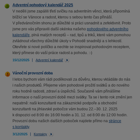
Adventní pohodový kalendář 2025
V neděli jsme zapálili třetí svíčku na adventním věnci, která připomíná
blížící se Vánoce a radost, kterou s sebou tento čas přináší.
V předvánočním shonu je důležité si práci usnadnit a zefektivnit. Proto
jsme pro vás připravili další okénka našeho
pohodového adventního
kalendáře
, plná malých receptů – rad, tipů a triků, které vám pomohou
zvládnout všechny důležité úkoly v Pohodě snadněji a s lehkostí.
Otevřete si nové políčko a nechte se inspirovat pohodovým receptem,
který přinese do vaší práce radost a pohodu. :-)
15/12/2025
Adventní kalendář
Vánoční provozní doba
I letos bychom vám rádi poděkovali za důvěru, kterou vkládáte do nás
i našich produktů. Přejeme vám pohodové prožití svátků a do nového
roku hodně radosti, zdraví a úspěchů. Současně vám přinášíme
informace o naší provozní době mezi svátky. Ta se i tento rok změní jen
nepatrně: naši konzultanti na zákaznické podpoře a obchodní
konzultanti na jihlavské pobočce vám budou 22.–30. 12. 2025
k dispozici od 8:00 do 16:00 hodin a 31. 12. od 8:00 do 12:00 hodin.
Provozní dobu našich dalších poboček najdete přímo na
stránce
s kontakty
.
3/12/2025
Kontakty