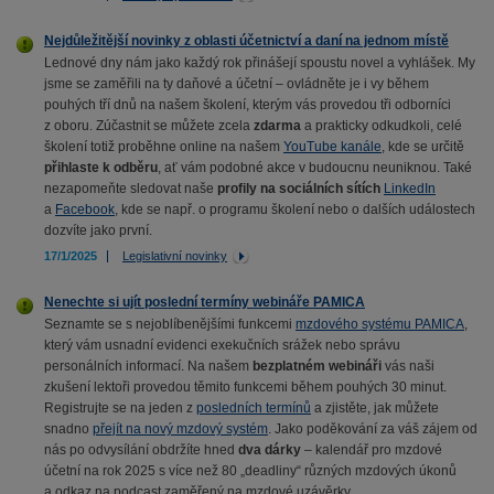
Nejdůležitější novinky z oblasti účetnictví a daní na jednom místě
Lednové dny nám jako každý rok přinášejí spoustu novel a vyhlášek. My
jsme se zaměřili na ty daňové a účetní – ovládněte je i vy během
pouhých tří dnů na našem školení, kterým vás provedou tři odborníci
z oboru. Zúčastnit se můžete zcela
zdarma
a prakticky odkudkoli, celé
školení totiž proběhne online na našem
YouTube kanále
, kde se určitě
přihlaste k odběru
, ať vám podobné akce v budoucnu neuniknou. Také
nezapomeňte sledovat naše
profily na sociálních sítích
LinkedIn
a
Facebook
, kde se např. o programu školení nebo o dalších událostech
dozvíte jako první.
17/1/2025
Legislativní novinky
Nenechte si ujít poslední termíny webináře PAMICA
Seznamte se s nejoblíbenějšími funkcemi
mzdového systému PAMICA
,
který vám usnadní evidenci exekučních srážek nebo správu
personálních informací. Na našem
bezplatném webináři
vás naši
zkušení lektoři provedou těmito funkcemi během pouhých 30 minut.
Registrujte se na jeden z
posledních termínů
a zjistěte, jak můžete
snadno
přejít na nový mzdový systém
. Jako poděkování za váš zájem od
nás po odvysílání obdržíte hned
dva dárky
– kalendář pro mzdové
účetní na rok 2025 s více než 80 „deadliny“ různých mzdových úkonů
a odkaz na podcast zaměřený na mzdové uzávěrky.