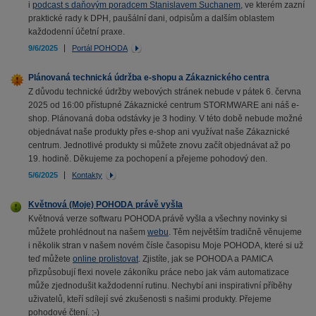
i
podcast s daňovým poradcem Stanislavem Suchanem
, ve kterém zazní
praktické rady k DPH, paušální dani, odpisům a dalším oblastem
každodenní účetní praxe.
9/6/2025
Portál POHODA
Plánovaná technická údržba e-shopu a Zákaznického centra
Z důvodu technické údržby webových stránek nebude v pátek 6. června
2025 od 16:00 přístupné Zákaznické centrum STORMWARE ani náš e-
shop. Plánovaná doba odstávky je 3 hodiny. V této době nebude možné
objednávat naše produkty přes e-shop ani využívat naše Zákaznické
centrum. Jednotlivé produkty si můžete znovu začít objednávat až po
19. hodině. Děkujeme za pochopení a přejeme pohodový den.
5/6/2025
Kontakty
Květnová (Moje) POHODA právě vyšla
Květnová verze softwaru POHODA právě vyšla a všechny novinky si
můžete prohlédnout na našem
webu
. Těm největším tradičně věnujeme
i několik stran v našem novém čísle časopisu Moje POHODA, které si už
teď můžete
online prolistovat
. Zjistíte, jak se POHODA a PAMICA
přizpůsobují flexi novele zákoníku práce nebo jak vám automatizace
může zjednodušit každodenní rutinu. Nechybí ani inspirativní příběhy
uživatelů, kteří sdílejí své zkušenosti s našimi produkty. Přejeme
pohodové čtení. :-)