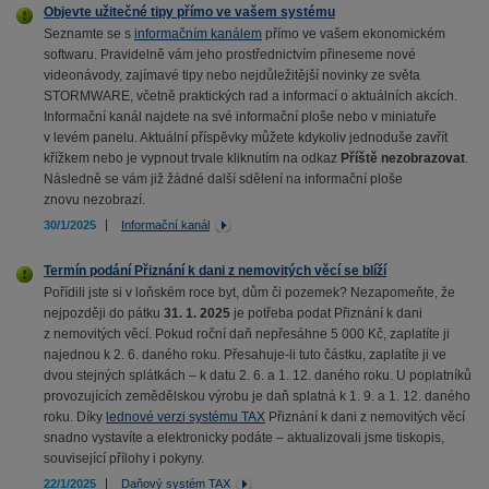
Objevte užitečné tipy přímo ve vašem systému
Seznamte se s
informačním kanálem
přímo ve vašem ekonomickém
softwaru. Pravidelně vám jeho prostřednictvím přineseme nové
videonávody, zajímavé tipy nebo nejdůležitější novinky ze světa
STORMWARE, včetně praktických rad a informací o aktuálních akcích.
Informační kanál najdete na své informační ploše nebo v miniatuře
v levém panelu. Aktuální příspěvky můžete kdykoliv jednoduše zavřít
křížkem nebo je vypnout trvale kliknutím na odkaz
Příště nezobrazovat
.
Následně se vám již žádné další sdělení na informační ploše
znovu nezobrazí.
30/1/2025
Informační kanál
Termín podání Přiznání k dani z nemovitých věcí se blíží
Pořídili jste si v loňském roce byt, dům či pozemek? Nezapomeňte, že
nejpozději do pátku
31. 1. 2025
je potřeba podat Přiznání k dani
z nemovitých věcí. Pokud roční daň nepřesáhne 5 000 Kč, zaplatíte ji
najednou k 2. 6. daného roku. Přesahuje-li tuto částku, zaplatíte ji ve
dvou stejných splátkách – k datu 2. 6. a 1. 12. daného roku. U poplatníků
provozujících zemědělskou výrobu je daň splatná k 1. 9. a 1. 12. daného
roku. Díky
lednové verzi systému TAX
Přiznání k dani z nemovitých věcí
snadno vystavíte a elektronicky podáte – aktualizovali jsme tiskopis,
související přílohy i pokyny.
22/1/2025
Daňový systém TAX