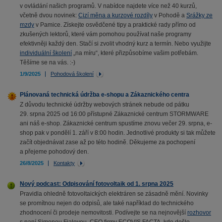
v ovládání našich programů. V nabídce najdete více než 40 kurzů,
včetně dvou novinek:
Cizí měna a kurzové rozdíly
v Pohodě a
Srážky ze
mzdy
v Pamice. Získejte osvědčené tipy a praktické rady přímo od
zkušených lektorů, které vám pomohou používat naše programy
efektivněji každý den. Stačí si zvolit vhodný kurz a termín. Nebo využijte
individuální školení
„na míru“, které přizpůsobíme vašim potřebám.
Těšíme se na vás. :-)
1/9/2025
Pohodová školení
Plánovaná technická údržba e-shopu a Zákaznického centra
Z důvodu technické údržby webových stránek nebude od pátku
29. srpna 2025 od 16:00 přístupné Zákaznické centrum STORMWARE
ani náš e-shop. Zákaznické centrum spustíme znovu večer 29. srpna, e-
shop pak v pondělí 1. září v 8:00 hodin. Jednotlivé produkty si tak můžete
začít objednávat zase až po této hodině. Děkujeme za pochopení
a přejeme pohodový den.
26/8/2025
Kontakty
Nový podcast: Odpisování fotovoltaik od 1. srpna 2025
Pravidla ohledně fotovoltaických elektráren se zásadně mění. Novinky
se promítnou nejen do odpisů, ale také například do technického
zhodnocení či prodeje nemovitosti. Podívejte se na nejnovější
rozhovor