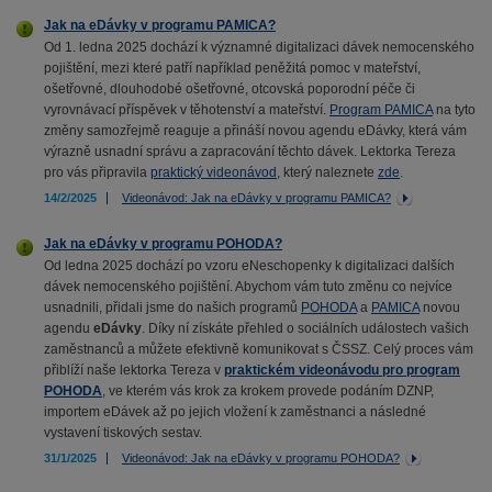
Jak na eDávky v programu PAMICA?
Od 1. ledna 2025 dochází k významné digitalizaci dávek nemocenského
pojištění, mezi které patří například peněžitá pomoc v mateřství,
ošetřovné, dlouhodobé ošetřovné, otcovská poporodní péče či
vyrovnávací příspěvek v těhotenství a mateřství.
Program PAMICA
na tyto
změny samozřejmě reaguje a přináší novou agendu eDávky, která vám
výrazně usnadní správu a zapracování těchto dávek. Lektorka Tereza
pro vás připravila
praktický videonávod
, který naleznete
zde
.
14/2/2025
Videonávod: Jak na eDávky v programu PAMICA?
Jak na eDávky v programu POHODA?
Od ledna 2025 dochází po vzoru eNeschopenky k digitalizaci dalších
dávek nemocenského pojištění. Abychom vám tuto změnu co nejvíce
usnadnili, přidali jsme do našich programů
POHODA
a
PAMICA
novou
agendu
eDávky
. Díky ní získáte přehled o sociálních událostech vašich
zaměstnanců a můžete efektivně komunikovat s ČSSZ. Celý proces vám
přiblíží naše lektorka Tereza v
praktickém videonávodu pro program
POHODA
, ve kterém vás krok za krokem provede podáním DZNP,
importem eDávek až po jejich vložení k zaměstnanci a následné
vystavení tiskových sestav.
31/1/2025
Videonávod: Jak na eDávky v programu POHODA?