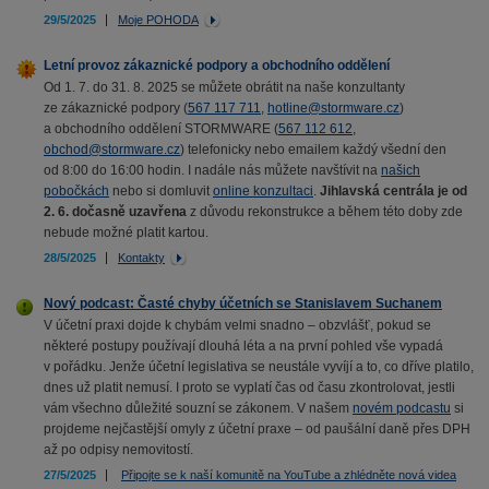
29/5/2025
Moje POHODA
Letní provoz zákaznické podpory a obchodního oddělení
Od 1. 7. do 31. 8. 2025 se můžete obrátit na naše konzultanty
ze zákaznické podpory (
567 117 711
,
hotline@stormware.cz
)
a obchodního oddělení STORMWARE (
567 112 612
,
obchod@stormware.cz
) telefonicky nebo emailem každý všední den
od 8:00 do 16:00 hodin. I nadále nás můžete navštívit na
našich
pobočkách
nebo si domluvit
online konzultaci
.
Jihlavská centrála je od
2. 6. dočasně uzavřena
z důvodu rekonstrukce a během této doby zde
nebude možné platit kartou.
28/5/2025
Kontakty
Nový podcast: Časté chyby účetních se Stanislavem Suchanem
V účetní praxi dojde k chybám velmi snadno – obzvlášť, pokud se
některé postupy používají dlouhá léta a na první pohled vše vypadá
v pořádku. Jenže účetní legislativa se neustále vyvíjí a to, co dříve platilo,
dnes už platit nemusí. I proto se vyplatí čas od času zkontrolovat, jestli
vám všechno důležité souzní se zákonem. V našem
novém podcastu
si
projdeme nejčastější omyly z účetní praxe – od paušální daně přes DPH
až po odpisy nemovitostí.
27/5/2025
Připojte se k naší komunitě na YouTube a zhlédněte nová videa