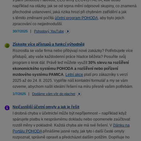
s paní Simonou Fialovou, CEO firmy ECOVIS FACTA, kde došlo
například na otázky, jak se od srpna mění odpisové skupiny, co znamená
přechodné ustanovení, jaká rizika hrozí při chybném zatřídění a jak
s těmito změnami počítá
účetní program POHODA
, aby bylo jejich
zpracování co nejjednodušší.
30/7/2025
Pohodový YouTube
Získejte více přístupů a funkcí výhodněji
Rozrostla se vaše firma nebo přibývají nové zakázky? Potřebujete více
přístupů, aby vaše každodenní práce hladce běžela? Posuňte svůj
program o krok dál. Právě teď můžete využít
30% slevu na rozšíření
ekonomického systému POHODA a rozšíření nebo pořízení
mzdového systému PAMICA
.
Letní akce
platí pro zákazníky s verzí
2025 až do 24. 8. 2025. Vyplňte náš kontaktní formulář a my se vám
ozveme, abychom našli ideální řešení na míru přesně vašim potřebám.
1/7/2025
Dodáme vám vítr do plachet
Nejčastější účetní omyly a jak je řešit
I drobná chyba v účetnictví může být nepříjemnost – například když
spárujete platbu k nesprávnému dokladu nebo opomenete zaúčtovat
rozdíl měny v pokladně. Každá chyba ale má své řešení. V
článku na
Portálu POHODA
přinášíme jasné rady, jak tyto i další časté omyly
rozpoznat, správně opravit a předcházet dalším potížím. Doplňuje ho