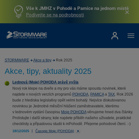
Vše k JMHZ v Pohodě a Pamice na jednom místě
Podívejte se na podrobnosti
STORMWARE
Akce a tipy
Rok 2025
Akce, tipy, aktuality 2025
Lednová (Moje) POHODA právě vyšla
Nový rok klepe na dveře a my pro vás máme spoustu novinek, které
najdete v nových verzích programů
POHODA
,
PAMICA
a
TAX
. Rok 2026
bude z hlediska legislativy opět velmi bohatý. Nejvíce diskutovanou
novinkou je Jednotné měsíční hlášení zaměstnavatele, kterému
v lednovém vydání časopisu
Moje POHODA
věnujeme hned dva články.
Prolistujte i další strany, kde najdete příběh našeho uživatele, praktické
checklisty a případovou studii k mPohodě. Přejeme pohodové čtení. :-)
18/12/2025
Časopis Moje (POHODA)