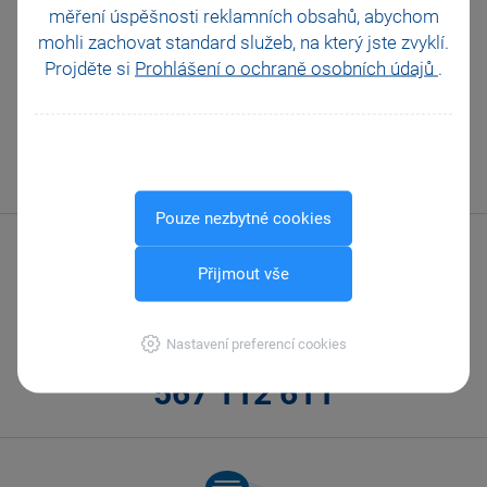
pokladními doklady?
měření úspěšnosti reklamních obsahů, abychom
mohli zachovat standard služeb, na který jste zvyklí.
Projděte si
Prohlášení o ochraně osobních údajů
.
VŠECHNY VIDEONÁVODY
Pouze nezbytné cookies
Přijmout vše
Nastavení preferencí cookies
Zavolejte nám
567 112 611