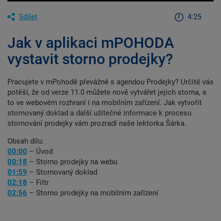
Sdílet
4:25
Jak v aplikaci mPOHODA
vystavit storno prodejky?
Pracujete v mPohodě převážně s agendou Prodejky? Určitě vás
potěší, že od verze 11.0 můžete nově vytvářet jejich storna, a
to ve webovém rozhraní i na mobilním zařízení. Jak vytvořit
stornovaný doklad a další užitečné informace k procesu
stornování prodejky vám prozradí naše lektorka Šárka.
Obsah dílu:
00:00
– Úvod
00:18
– Storno prodejky na webu
01:59
– Stornovaný doklad
02:18
– Filtr
02:56
– Storno prodejky na mobilním zařízení