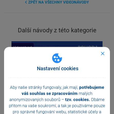
ZPĚT NA VŠECHNY VIDEONÁVODY
Další návody z této kategorie
Previous
Ne
Nastavení cookies
Aby naše stránky fungovaly, jak mají,
potřebujeme
váš souhlas se zpracováním
malých
anonymizovaných souborů –
tzv. cookies.
Dbáme
přitom na vaše soukromí, a tak je
používáme pouze
Jak v aplikaci mPohoda pracovat s výdajovými
pro správné fungování webu, statistické účely a