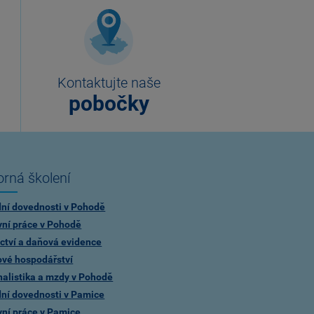
Kontaktujte naše
pobočky
rná školení
dní dovednosti v Pohodě
vní práce v Pohodě
ctví a daňová evidence
ové hospodářství
alistika a mzdy v Pohodě
dní dovednosti v Pamice
vní práce v Pamice