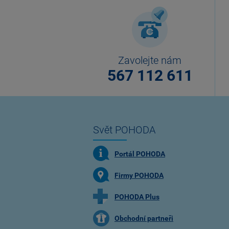
Zavolejte nám
567 112 611
Svět POHODA
Portál POHODA
Firmy POHODA
POHODA Plus
Obchodní partneři