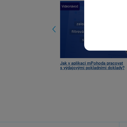
Previous
Jak v aplikaci mPohoda pracovat
s výdajovými pokladními doklady?