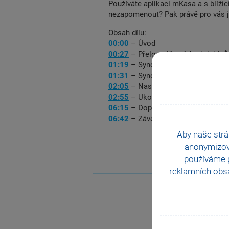
Používáte aplikaci mKasa a s blíž
nezapomenout? Pak právě pro vás js
Obsah dílu:
00:00
– Úvod
00:27
– Přelom účetních období: Č
01:19
– Synchronizace pomocí dat
01:31
– Synchronizaci pomocí ap
02:05
– Nastavení pole Platnost do
02:55
– Ukončení účetního období
06:15
– Doporučení
06:42
– Závěr
Aby naše strá
anonymizo
používáme p
reklamních obsa