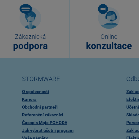
Zákaznická
Online
podpora
konzultace
STORMWARE
Odbo
O společnosti
Zákla
Kariéra
Efekti
Obchodní partneři
Účetni
Referenční zákazníci
Sklad
Časopis Moje POHODA
Person
Jak vybrat účetní program
Zákla
Vaše náměty
Efekti