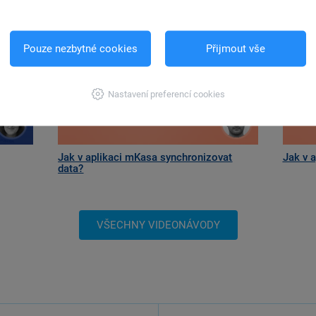
Pouze nezbytné cookies
Přijmout vše
Nastavení preferencí cookies
Jak v aplikaci mKasa synchronizovat
Jak v 
data?
VŠECHNY VIDEONÁVODY