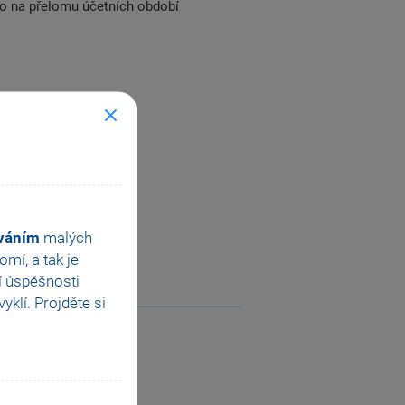
co na přelomu účetních období
ováním
malých
mí, a tak je
í úspěšnosti
klí. Projděte si