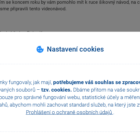
ícím se koncem roku by vám pomohlo mít k ruce šikovný návod, na 
me připravili tento videonávod.
íselné řady v Pohodě
ových balíčků, mServeru
likace mPOHODA
Nastavení cookies
 a Synchronizace zařízení s aplikací
: Synchronizace
nky fungovaly, jak mají,
potřebujeme váš souhlas se zprac
vaných souborů –
tzv. cookies.
Dbáme přitom na vaše soukro
ZPĚT NA VŠECHNY VIDEONÁVODY
ouze pro správné fungování webu, statistické účely a měřen
hů, abychom mohli zachovat standard služeb, na který jste zvy
Prohlášení o ochraně osobních údajů
.
Další návody z této kategorie