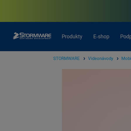
Produkty
E‑shop
Pod
STORMWARE
Videonávody
Mobi