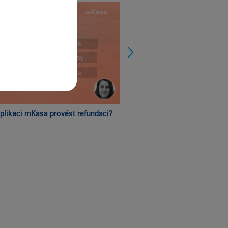
Next
aplikaci mKasa provést refundaci?