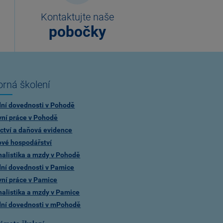
Kontaktujte naše
pobočky
rná školení
dní dovednosti v Pohodě
vní práce v Pohodě
ctví a daňová evidence
ové hospodářství
alistika a mzdy v Pohodě
dní dovednosti v Pamice
vní práce v Pamice
alistika a mzdy v Pamice
dní dovednosti v mPohodě