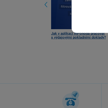
Jak v aplikaci mPohoda pracovat
s výdajovými pokladními doklady?