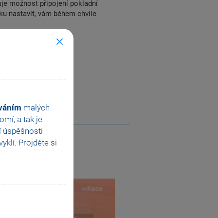
je možnost připojení pokladní
ku nastavit, vám během chvíle
ováním
malých
mí, a tak je
í úspěšnosti
klí. Projděte si
Next