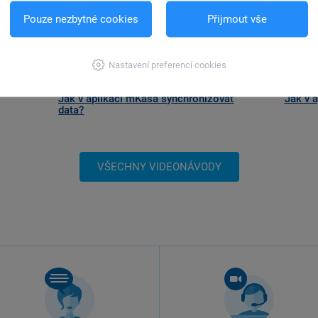
Pouze nezbytné cookies
Přijmout vše
Nastavení preferencí cookies
Jak v aplikaci mKasa synchronizovat
Jak v 
data?
VŠECHNY VIDEONÁVODY