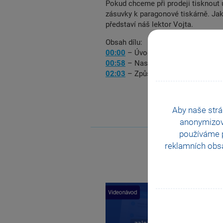
Pokud chceme při prodeji tisknout
zásuvky k paragonové tiskárně. Jak
představí náš lektor Vojta.
Obsah dílu:
00:00
– Úvod
00:58
– Nastavení v agendě Hardw
02:03
– Způsoby otvírání zásuvky
Aby naše strá
anonymizo
používáme p
reklamních obsa
Previous