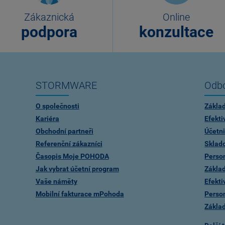
Zákaznická
Online
podpora
konzultace
STORMWARE
Odbo
O společnosti
Zákla
Kariéra
Efekti
Obchodní partneři
Účetni
Referenční zákazníci
Sklad
Časopis Moje POHODA
Person
Jak vybrat účetní program
Zákla
Vaše náměty
Efekti
Mobilní fakturace mPohoda
Person
Zákla