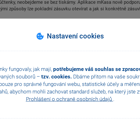
 účtenky, neobejdeme se bez tiskárny. Aplikace mKasa nově podporu
ými způsoby lze pokladní zásuvku otevírat a jak si konkrétně zásuv
Nastavení cookies
are
ZPĚT NA VŠECHNY VIDEONÁVODY
nky fungovaly, jak mají,
potřebujeme váš souhlas se zprac
vaných souborů –
tzv. cookies.
Dbáme přitom na vaše soukro
ouze pro správné fungování webu, statistické účely a měřen
hů, abychom mohli zachovat standard služeb, na který jste zvy
Prohlášení o ochraně osobních údajů
.
Další návody z této kategorie