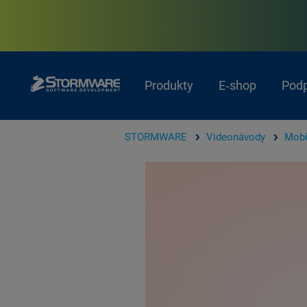
Produkty
E‑shop
Pod
STORMWARE
Videonávody
Mobi