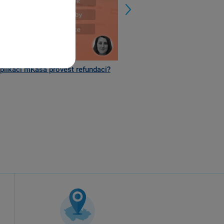
aplikaci mKasa provést refundaci?