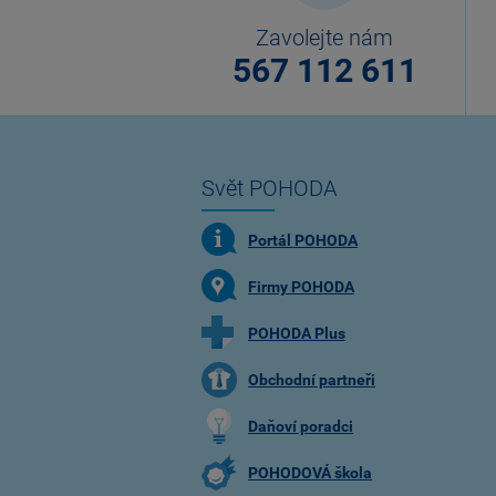
Zavolejte nám
567 112 611
Svět POHODA
Portál POHODA
Firmy POHODA
POHODA Plus
Obchodní partneři
Daňoví poradci
POHODOVÁ škola