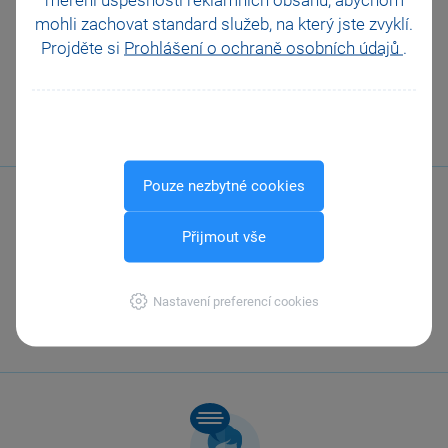
Snadná komunikace z prostředí
mohli zachovat standard služeb, na který jste zvyklí.
účetního programu
Projděte si
Prohlášení o ochraně osobních údajů
.
Na co nezapomenout při účetní
uzávěrce
Přenesení daňové povinnosti
Business Intelligence
Pouze nezbytné cookies
Přijmout vše
Zavolejte nám
Nastavení preferencí cookies
567 112 611