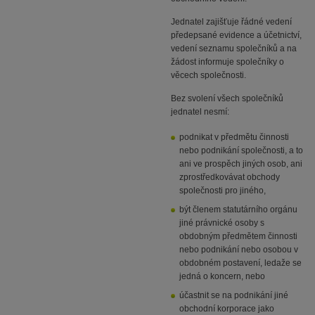
Jednatel zajišťuje řádné vedení
předepsané evidence a účetnictví,
vedení seznamu společníků a na
žádost informuje společníky o
věcech společnosti.
Bez svolení všech společníků
jednatel nesmí:
podnikat v předmětu činnosti
nebo podnikání společnosti, a to
ani ve prospěch jiných osob, ani
zprostředkovávat obchody
společnosti pro jiného,
být členem statutárního orgánu
jiné právnické osoby s
obdobným předmětem činnosti
nebo podnikání nebo osobou v
obdobném postavení, ledaže se
jedná o koncern, nebo
účastnit se na podnikání jiné
obchodní korporace jako