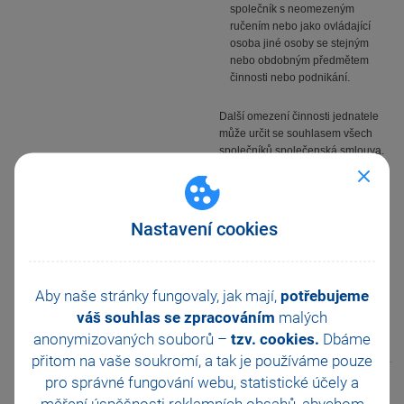
společník s neomezeným
ručením nebo jako ovládající
osoba jiné osoby se stejným
nebo obdobným předmětem
činnosti nebo podnikání.
Další omezení činnosti jednatele
může určit se souhlasem všech
společníků společenská smlouva.
Kdo se stane jednatelem, bere na
sebe odpovědnost, že bude tuto
funkci vykonávat s péčí řádného
Nastavení cookies
hospodáře. To znamená, že jako
jednatel bude vůči společnosti
loajální, svou funkci bude
vykonávat pečlivě a zároveň bude
Aby naše stránky fungovaly, jak mají,
potřebujeme
mít znalosti potřebné k jejímu
váš souhlas se zpracováním
malých
výkonu (viz § 159 nového
občanského zákoníku).
anonymizovaných souborů –
tzv. cookies.
Dbáme
přitom na vaše soukromí, a tak je
používáme pouze
pro správné fungování webu, statistické účely a
Mohlo by vás také zajímat:
měření úspěšnosti reklamních obsahů, abychom