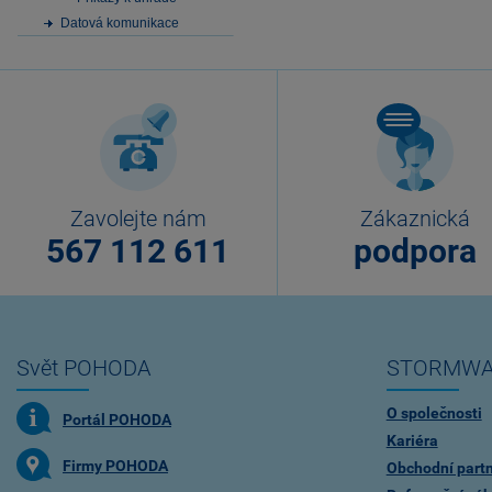
Datová komunikace
Zavolejte nám
Zákaznická
567 112 611
podpora
Svět POHODA
STORMWA
O společnosti
Portál POHODA
Kariéra
Firmy POHODA
Obchodní partn