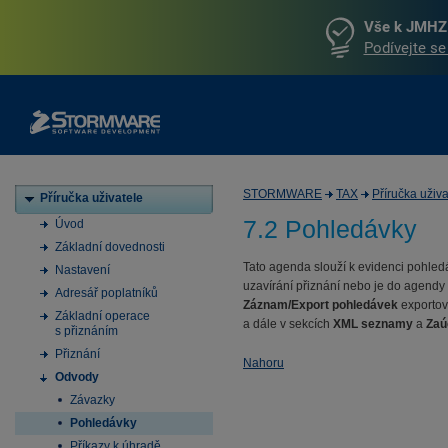
Vše k JMHZ 
Podívejte se
STORMWARE
TAX
Příručka uživa
Příručka uživatele
7.2 Pohledávky
Úvod
Základní dovednosti
Tato agenda slouží k evidenci pohledá
Nastavení
uzavírání přiznání nebo je do agendy
Adresář poplatníků
Záznam/Export pohledávek
exporto
Základní operace
a dále v sekcích
XML seznamy
a
Zaú
s přiznáním
Přiznání
Nahoru
Odvody
Závazky
Pohledávky
Příkazy k úhradě