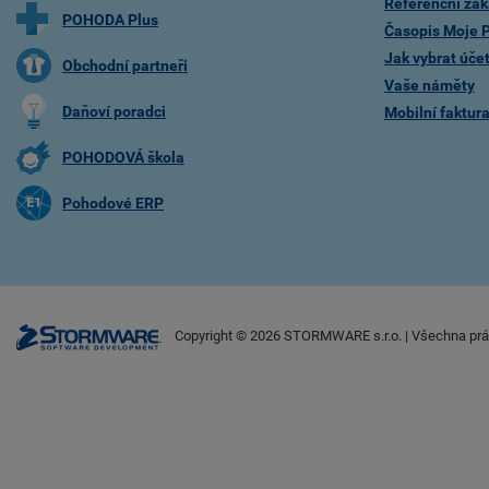
Referenční zák
POHODA Plus
Časopis Moje
Jak vybrat úče
Obchodní partneři
Vaše náměty
Daňoví poradci
Mobilní faktu
POHODOVÁ škola
Pohodové ERP
Copyright ©
2026
STORMWARE s.r.o. | Všechna prá