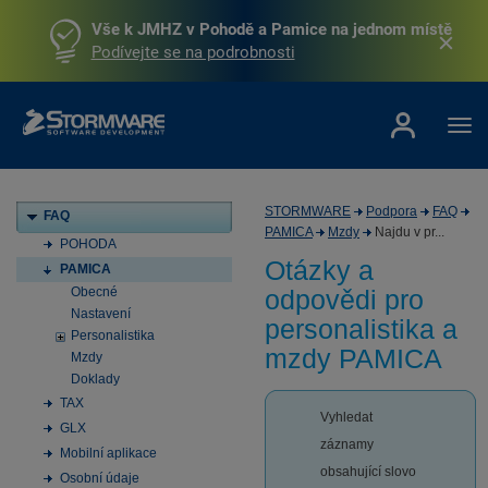
Vše k JMHZ v Pohodě a Pamice na jednom místě
Podívejte se na podrobnosti
STORMWARE
Podpora
FAQ
FAQ
PAMICA
Mzdy
Najdu v pr...
POHODA
Otázky a
PAMICA
Obecné
odpovědi pro
Nastavení
personalistika a
Personalistika
mzdy PAMICA
Mzdy
Doklady
TAX
Vyhledat
GLX
záznamy
Mobilní aplikace
obsahující slovo
Osobní údaje