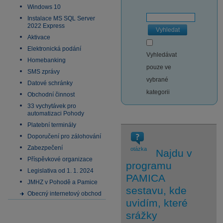
Windows 10
Instalace MS SQL Server
2022 Express
Vyhledat
Aktivace
Elektronická podání
Vyhledávat
Homebanking
pouze ve
SMS zprávy
vybrané
Datové schránky
kategorii
Obchodní činnost
33 vychytávek pro
automatizaci Pohody
Platební terminály
Doporučení pro zálohování
Zabezpečení
otázka
Najdu v
Příspěvkové organizace
programu
Legislativa od 1. 1. 2024
PAMICA
JMHZ v Pohodě a Pamice
sestavu, kde
Obecný internetový obchod
uvidím, které
srážky