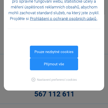
pro správné fungování webu, statistické účely a
zaměstnance pomocí dotazu
měření úspěšnosti reklamních obsahů, abychom
vyfiltrovat.
mohli zachovat standard služeb, na který jste zvyklí.
Projděte si
Prohlášení o ochraně osobních údajů
.
Pomohla Vám tato
odpověď?
Ano
Ne
Nevím
Odeslat
Tisknout
Pouze nezbytné cookies
Přijmout vše
Nastavení preferencí cookies
Zavolejte nám
567 112 611