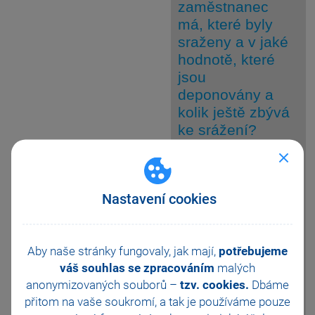
zaměstnanec
má, které byly
sraženy a v jaké
hodnotě, které
jsou
deponovány a
kolik ještě zbývá
ke srážení?
Ano, k tomuto účelu
odpověď
můžete zobrazit
Nastavení cookies
tiskovou sestavu
Soupiska srážek, kterou
naleznete v agendě
Mzdy/Složky srážek
Aby naše stránky fungovaly, jak mají,
potřebujeme
v tiskových sestavách.
váš souhlas se zpracováním
malých
Pokud chcete přehled srážek
pouze za určitého
anonymizovaných souborů –
tzv. cookies.
Dbáme
zaměstnance, je potřeba před
přitom na vaše soukromí, a tak je
používáme pouze
zobrazením sestavy daného