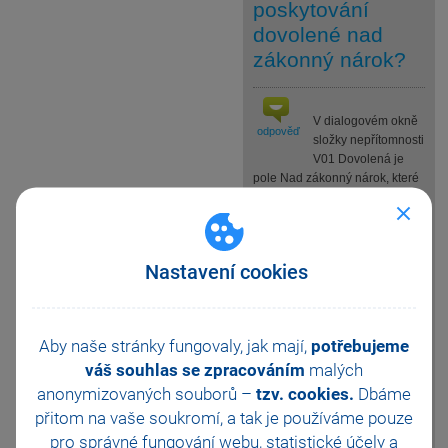
poskytování
dovolené nad
zákonný nárok?
V dialogovém okně
odpověď
složky nepřítomnosti
V01 Dovolená je
pole Nad zákonný nárok, které
využijete pro rozlišení čerpání
dovolené nad zákonný nárok,
tj. pro čerpání dovolené nad 4
týdny.
Nastavení cookies
Je-li pole zatrženo, hodiny
čerpané dovolené vstoupí do
odpracované doby, tj. limitu 138
Aby naše stránky fungovaly, jak mají,
potřebujeme
hodin podle § 7a odst. 3 písm.
c) zákona o pojistném na
váš souhlas se zpracováním
malých
sociální zabezpečení, pro
anonymizovaných souborů –
tzv. cookies.
Dbáme
posouzení nároku na slevu na
přitom na vaše soukromí, a tak je
používáme pouze
pojistném.
pro správné fungování webu, statistické účely a