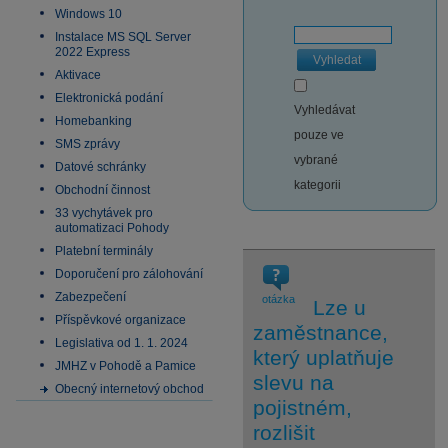
Windows 10
Instalace MS SQL Server
2022 Express
Vyhledat
Aktivace
Elektronická podání
Vyhledávat
Homebanking
pouze ve
SMS zprávy
vybrané
Datové schránky
kategorii
Obchodní činnost
33 vychytávek pro
automatizaci Pohody
Platební terminály
Doporučení pro zálohování
Zabezpečení
otázka
Lze u
Příspěvkové organizace
zaměstnance,
Legislativa od 1. 1. 2024
který uplatňuje
JMHZ v Pohodě a Pamice
slevu na
Obecný internetový obchod
pojistném,
rozlišit