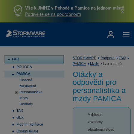
Vše k JMHZ v Pohodě a Pamice na jednom místě
Podívejte se na podrobnosti
STORMWARE
Podpora
FAQ
FAQ
PAMICA
Mzdy
Lze u zamě...
POHODA
Otázky a
PAMICA
Obecné
odpovědi pro
Nastavení
personalistika a
Personalistika
mzdy PAMICA
Mzdy
Doklady
TAX
Vyhledat
GLX
záznamy
Mobilní aplikace
obsahující slovo
Osobní údaje