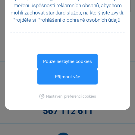
měření úspěšnosti reklamních obsahů, abychom
mohli zachovat standard služeb, na který jste zvyklí.
Pomohla Vám tato
Projděte si
Prohlášení o ochraně osobních údajů
.
odpověď?
Ano
Ne
Nevím
Odeslat
Tisknout
Pouze nezbytné cookies
Přijmout vše
Nastavení preferencí cookies
Zavolejte nám
567 112 611