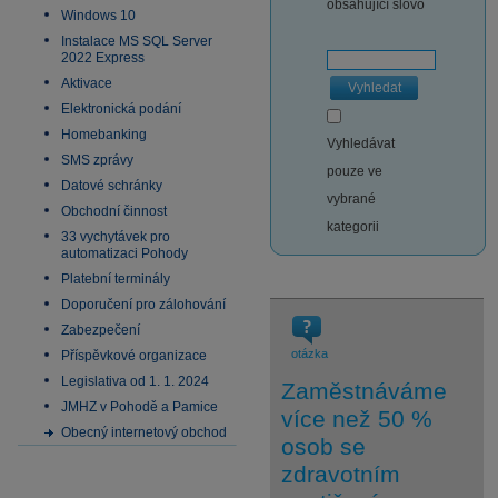
obsahující slovo
Windows 10
Instalace MS SQL Server
2022 Express
Aktivace
Vyhledat
Elektronická podání
Homebanking
Vyhledávat
SMS zprávy
pouze ve
Datové schránky
vybrané
Obchodní činnost
kategorii
33 vychytávek pro
automatizaci Pohody
Platební terminály
Doporučení pro zálohování
Zabezpečení
otázka
Příspěvkové organizace
Legislativa od 1. 1. 2024
Zaměstnáváme
JMHZ v Pohodě a Pamice
více než 50 %
Obecný internetový obchod
osob se
zdravotním