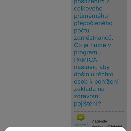
postižením z
celkového
průměrného
přepočteného
počtu
zaměstnanců.
Co je nutné v
programu
PAMICA
nastavit, aby
došlo u těchto
osob k ponížení
základu na
zdravotní
pojištění?
V agendě
odpověď
Nastavení/Globální