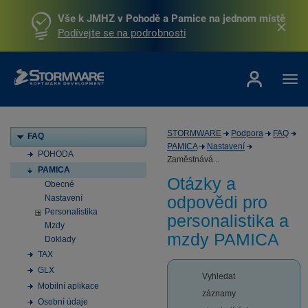
Vše k JMHZ v Pohodě a Pamice na jednom místě
Podívejte se na podrobnosti
STORMWARE
Podpora
FAQ
FAQ
PAMICA
Nastavení
POHODA
Zaměstnává...
PAMICA
Otázky a
Obecné
odpovědi pro
Nastavení
Personalistika
personalistika a
Mzdy
mzdy PAMICA
Doklady
TAX
GLX
Vyhledat
Mobilní aplikace
záznamy
Osobní údaje