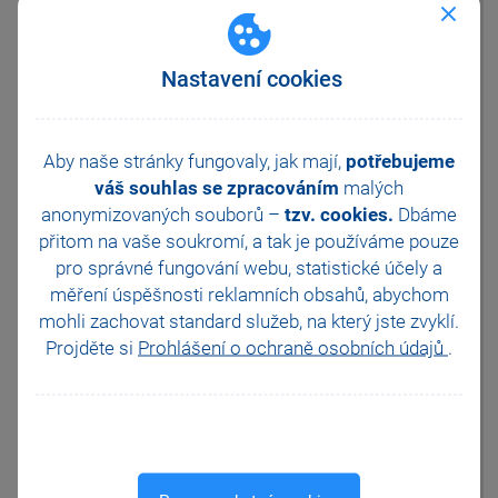
nastavení v sekci
Nastavení zatrhnete volbu Nad
50 % invalidních zaměstnanců.
Poté se u zaměstnanců, kteří
Nastavení cookies
mají na záložce Daně a
pojistné v agendě
Personalistika/Personalistika
nastaveny typy Sleva -
Aby naše stránky fungovaly, jak mají,
potřebujeme
invalidita 1. nebo 2. stupně,
váš souhlas se zpracováním
malých
resp. Sleva - invalidita 3.
anonymizovaných souborů –
tzv. cookies.
Dbáme
Stupně, ve vystavené mzdě
přitom na vaše soukromí, a tak je
používáme pouze
sníží základ pro výpočet
zdravotního pojištění
pro správné fungování webu, statistické účely a
o legislativní částku, která je
měření úspěšnosti reklamních obsahů, abychom
uvedena v agendě
mohli zachovat standard služeb, na který jste zvyklí.
Nastavení/Legislativa.
Projděte si
Prohlášení o ochraně osobních údajů
.
V případě, že si zaměstnanci se
zdravotním postižením z
nějakého důvodu slevy na dani
neuplatňují, je i přesto nutné
pro správný výpočet základu na
zdravotní pojištění u těchto
zaměstnanců slevu na