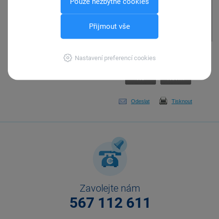
Pouze nezbytné cookies
invaliditu na záložku Daně
a pojistné nastavit a do pole
částka vyplnit nulu.
Přijmout vše
Pomohla Vám tato
Nastavení preferencí cookies
odpověď?
Ano
Ne
Nevím
Odeslat
Tisknout
Zavolejte nám
567 112 611