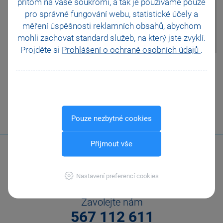
přitom na vaše soukromí, a tak je
používáme pouze
odběratele na doklad, který má
pro správné fungování webu, statistické účely a
v adresáři přiřazenou jinou
měření úspěšnosti reklamních obsahů, abychom
měnu, než je aktuálně uvedená
mohli zachovat standard služeb, na který jste zvyklí.
na dokladu.
Projděte si
Prohlášení o ochraně osobních údajů
.
Pomohla Vám tato
odpověď?
Ano
Ne
Nevím
Odeslat
Tisknout
Pouze nezbytné cookies
Přijmout vše
Nastavení preferencí cookies
Zavolejte nám
567 112 611