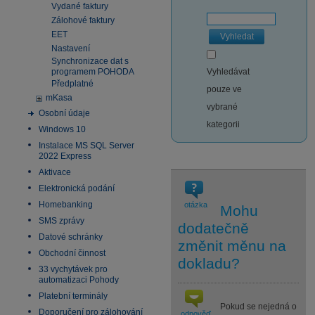
Vydané faktury
Zálohové faktury
EET
Vyhledat
Nastavení
Synchronizace dat s
programem POHODA
Vyhledávat
Předplatné
pouze ve
mKasa
vybrané
Osobní údaje
kategorii
Windows 10
Instalace MS SQL Server
2022 Express
Aktivace
Elektronická podání
Homebanking
otázka
Mohu
SMS zprávy
dodatečně
Datové schránky
změnit měnu na
Obchodní činnost
dokladu?
33 vychytávek pro
automatizaci Pohody
Platební terminály
Pokud se nejedná o
Doporučení pro zálohování
odpověď