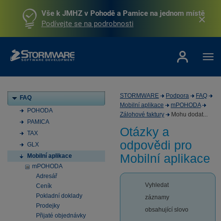
Vše k JMHZ v Pohodě a Pamice na jednom místě
Podívejte se na podrobnosti
STORMWARE
Podpora
FAQ
FAQ
Mobilní aplikace
mPOHODA
POHODA
Zálohové faktury
Mohu dodat...
PAMICA
Otázky a
TAX
odpovědi pro
GLX
Mobilní aplikace
Mobilní aplikace
mPOHODA
Adresář
Vyhledat
Ceník
Pokladní doklady
záznamy
Prodejky
obsahující slovo
Přijaté objednávky