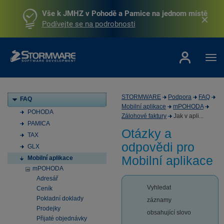
Vše k JMHZ v Pohodě a Pamice na jednom místě
Podívejte se na podrobnosti
STORMWARE
Podpora
FAQ
FAQ
Mobilní aplikace
mPOHODA
POHODA
Zálohové faktury
Jak v apli...
PAMICA
Otázky a
TAX
odpovědi pro
GLX
Mobilní aplikace
Mobilní aplikace
mPOHODA
Adresář
Vyhledat
Ceník
Pokladní doklady
záznamy
Prodejky
obsahující slovo
Přijaté objednávky