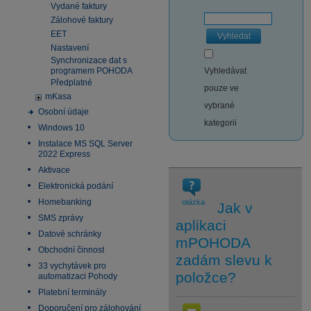
Vydané faktury
Zálohové faktury
EET
Vyhledat
Nastavení
Synchronizace dat s
programem POHODA
Vyhledávat
Předplatné
pouze ve
mKasa
vybrané
Osobní údaje
kategorii
Windows 10
Instalace MS SQL Server
2022 Express
Aktivace
Elektronická podání
Homebanking
otázka
Jak v
SMS zprávy
aplikaci
Datové schránky
mPOHODA
Obchodní činnost
zadám slevu k
33 vychytávek pro
položce?
automatizaci Pohody
Platební terminály
Doporučení pro zálohování