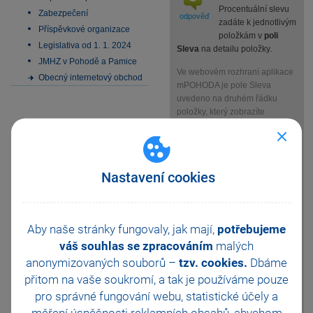
Procentuální slevu
Zabezpečení
odpověď
zadáte k jednotlivým
Příspěvkové organizace
položkám v
poli
Legislativa od 1. 1. 2024
Sleva
na detailu položky.
JMHZ v Pohodě a Pamice
Ve webovém rozhraní aplikace
Obecný internetový obchod
mPOHODA je pole Sleva
uvedeno na druhém řádku
položky, který zobrazíte
kliknutím na ikonu šipky
umístěné na konci prvního
řádku.
Nastavení cookies
Aplikace mPOHODA
momentálně nedisponuje
funkcí, která by sama přidala
Aby naše stránky fungovaly, jak mají,
potřebujeme
uživatelem zadanou
váš souhlas se zpracováním
malých
procentuální slevu ke všem
anonymizovaných souborů –
tzv. cookies.
Dbáme
položkám dokladu nebo
přitom na vaše soukromí, a tak je
používáme pouze
vyčíslila slevu samostatnou
položkou.
pro správné fungování webu, statistické účely a
měření úspěšnosti reklamních obsahů, abychom