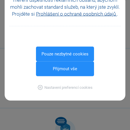
mohli zachovat standard služeb, na který jste zvyklí.
Pomohla Vám tato
Projděte si
Prohlášení o ochraně osobních údajů
.
odpověď?
Ano
Ne
Nevím
Odeslat
Tisknout
Pouze nezbytné cookies
Přijmout vše
Zavolejte nám
Nastavení preferencí cookies
567 112 611