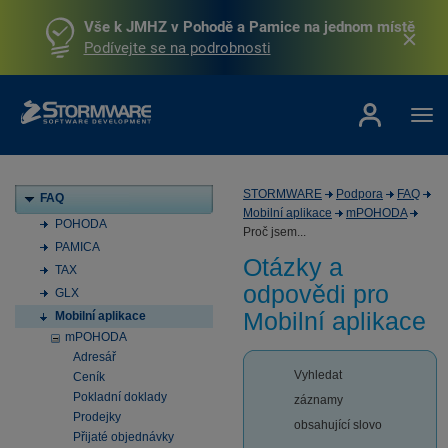
Vše k JMHZ v Pohodě a Pamice na jednom místě
Podívejte se na podrobnosti
STORMWARE
Podpora
FAQ
FAQ
Mobilní aplikace
mPOHODA
POHODA
Proč jsem...
PAMICA
Otázky a
TAX
odpovědi pro
GLX
Mobilní aplikace
Mobilní aplikace
mPOHODA
Adresář
Vyhledat
Ceník
Pokladní doklady
záznamy
Prodejky
obsahující slovo
Přijaté objednávky