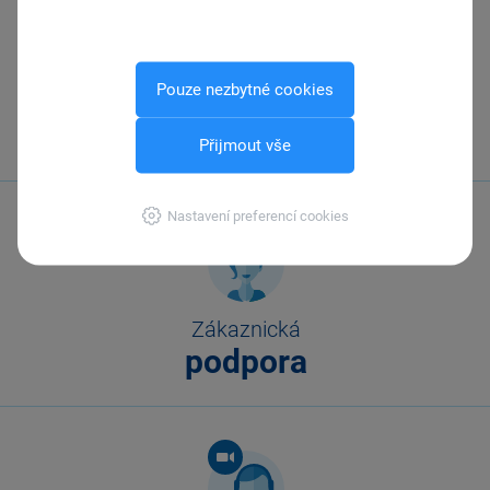
Pouze nezbytné cookies
Zavolejte nám
567 112 611
Přijmout vše
Nastavení preferencí cookies
Zákaznická
podpora