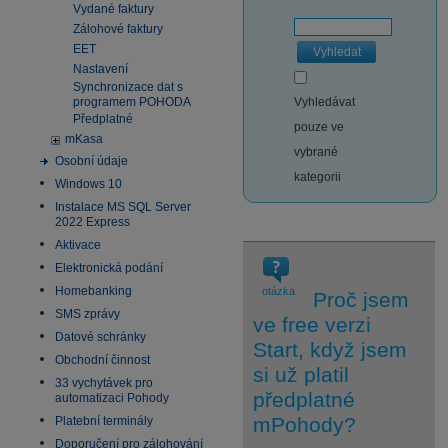
Vydané faktury
Zálohové faktury
EET
Vyhledat
Nastavení
Synchronizace dat s
programem POHODA
Vyhledávat
Předplatné
pouze ve
mKasa
vybrané
Osobní údaje
kategorii
Windows 10
Instalace MS SQL Server
2022 Express
Aktivace
Elektronická podání
Homebanking
otázka
Proč jsem
SMS zprávy
ve free verzi
Datové schránky
Start, když jsem
Obchodní činnost
si už platil
33 vychytávek pro
předplatné
automatizaci Pohody
mPohody?
Platební terminály
Doporučení pro zálohování