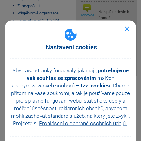
Zabezpečení
Nejspíš nedošlo k
Příspěvkové organizace
odpověď
úhradě
Legislativa od 1. 1. 2024
předplatného na
JMHZ v Pohodě a Pamice
další období nebo jste své
Obecný internetový obchod
předplatné zrušil, příp. ho zrušil
některý z adminů vaší
Nastavení cookies
mPohody. Předplatné si můžete
kdykoliv obnovit
, příp. se
obraťte přímo na admina vaší
mPohody
Aby naše stránky fungovaly, jak mají,
potřebujeme
váš souhlas se zpracováním
malých
Pomohla Vám tato
anonymizovaných souborů –
tzv. cookies.
Dbáme
odpověď?
Ano
přitom na vaše soukromí, a tak je
používáme pouze
pro správné fungování webu, statistické účely a
Ne
Nevím
měření úspěšnosti reklamních obsahů, abychom
mohli zachovat standard služeb, na který jste zvyklí.
Odeslat
Tisknout
Projděte si
Prohlášení o ochraně osobních údajů
.