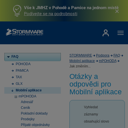
Vše k JMHZ v Pohodě a Pamice na jednom místě
Podívejte se na podrobnosti
STORMWARE
Podpora
FAQ
FAQ
Mobilní aplikace
mPOHODA
POHODA
Jak změním...
PAMICA
Otázky a
TAX
odpovědi pro
GLX
Mobilní aplikace
Mobilní aplikace
mPOHODA
Adresář
Vyhledat
Ceník
Pokladní doklady
záznamy
Prodejky
obsahující slovo
Přijaté objednávky