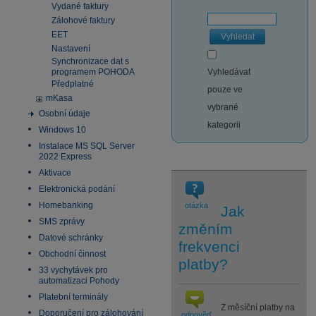
Vydané faktury
Zálohové faktury
EET
Vyhledat
Nastavení
Synchronizace dat s
programem POHODA
Vyhledávat
Předplatné
pouze ve
mKasa
vybrané
Osobní údaje
kategorii
Windows 10
Instalace MS SQL Server
2022 Express
Aktivace
Elektronická podání
Homebanking
otázka
Jak
SMS zprávy
změním
Datové schránky
frekvenci
Obchodní činnost
platby?
33 vychytávek pro
automatizaci Pohody
Platební terminály
Z měsíční platby na
Doporučení pro zálohování
odpověď