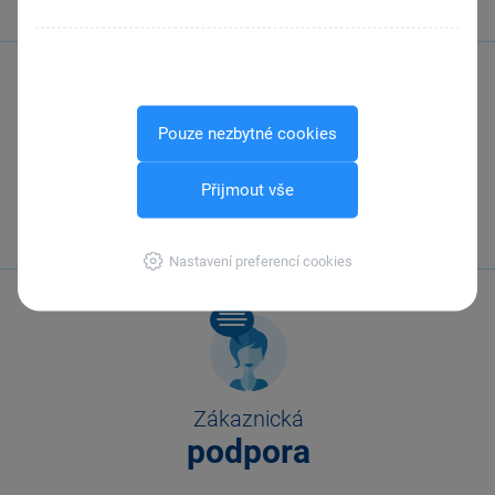
Pouze nezbytné cookies
Zavolejte nám
Přijmout vše
567 112 611
Nastavení preferencí cookies
Zákaznická
podpora