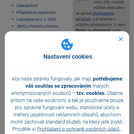
roční, příp. naopak
Zabezpečení
můžete přejít přímo
Příspěvkové organizace
ve správě
předplatného
mPohody
, a to kdykoliv v
Legislativa od 1. 1. 2024
průběhu předplatného. V sekci
JMHZ v Pohodě a Pamice
Platby za předplatné
zvolte
Obecný internetový obchod
Změnit
a vyberte si, jak často
chcete za mPohodu platit.
Výběr pak potvrdíte úhradou
předplatného na následující –
Nastavení cookies
nové období.
TIP:
Roční předplatné je
cenově výhodnější než měsíční
Aby naše stránky fungovaly, jak mají,
potřebujeme
–
ušetříte částku za 2
váš souhlas se zpracováním
malých
měsíce
.
anonymizovaných souborů –
tzv. cookies.
Dbáme
přitom na vaše soukromí, a tak je
používáme pouze
Pomohla Vám tato
pro správné fungování webu, statistické účely a
odpověď?
Ano
měření úspěšnosti reklamních obsahů, abychom
Ne
Nevím
mohli zachovat standard služeb, na který jste zvyklí.
Projděte si
Prohlášení o ochraně osobních údajů
.
Odeslat
Tisknout