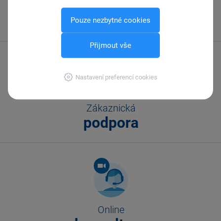
Zavolejte nám
567 112 611
Pouze nezbytné cookies
Přijmout vše
Nastavení preferencí cookies
Zákaznická
podpora
Online