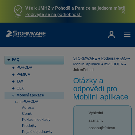
Vše k JMHZ v Pohodě a Pamice na jednom místě
Podívejte se na podrobnosti
STORMWARE
Podpora
FAQ
FAQ
Mobilní aplikace
mPOHODA
POHODA
Jak mPohod...
PAMICA
Otázky a
TAX
odpovědi pro
GLX
Mobilní aplikace
Mobilní aplikace
mPOHODA
Adresář
Vyhledat
Ceník
Pokladní doklady
záznamy
Prodejky
obsahující slovo
Přijaté objednávky