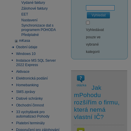
Vydané faktury
Zálohové faktury
EET
Vyhledat
Nastavení
Synchronizace dat s
programem POHODA
Vyhledávat
Předplatné
pouze ve
mKasa
vybrané
Osobní údaje
kategorii
Windows 10
Instalace MS SQL Server
2022 Express
Aktivace
Elektronická podání
Homebanking
otázka
Jak
SMS zprávy
mPohodu
Datové schránky
rozšířím o firmu,
Obchodní činnost
která nemá
33 vychytávek pro
vlastní IČ?
automatizaci Pohody
Platební terminály
Doporučení pro zálohování