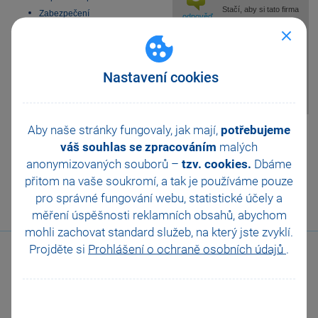
Stačí, aby si tato firma
Zabezpečení
odpověď
na sebe zakoupila
Příspěvkové organizace
mPohodu Basic,
Legislativa od 1. 1. 2024
případně mPohodu Pro. Rádi vám
JMHZ v Pohodě a Pamice
s tím pomůžeme, kontaktujte nás
Nastavení cookies
na
567 112 612
nebo
Obecný internetový obchod
predplatne@mpohoda.cz
.
Aby naše stránky fungovaly, jak mají,
potřebujeme
Pomohla Vám tato
váš souhlas se zpracováním
malých
odpověď?
Ano
anonymizovaných souborů –
tzv. cookies.
Dbáme
Ne
Nevím
přitom na vaše soukromí, a tak je
používáme pouze
pro správné fungování webu, statistické účely a
Odeslat
Tisknout
měření úspěšnosti reklamních obsahů, abychom
mohli zachovat standard služeb, na který jste zvyklí.
Projděte si
Prohlášení o ochraně osobních údajů
.