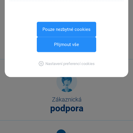
Pouze nezbytné cookies
Zavolejte nám
Přijmout vše
567 112 611
Nastavení preferencí cookies
Zákaznická
podpora