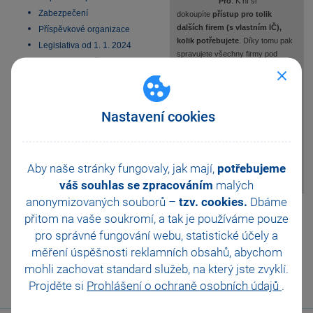
Pro
. K ní si
Zabezpečení
dokoupíte
přístup pro tolik
dalších firem (s vlastním IČ),
Příspěvkové organizace
kolik potřebujete
. Díky tomu pak
Legislativa od 1. 1. 2024
spravujete všechny firmy pod
JMHZ v Pohodě a Pamice
jedním účtem a rychle se mezi nimi
Obecný internetový obchod
přepínáte přímo v mPohodě. Ke
každému IČ získáte přístup pro 1
uživatele a další si můžete
Nastavení cookies
dokoupit.
👉 Pro nákup rozšíření nás
kontaktujte na 567 112 612 nebo
Aby naše stránky fungovaly, jak mají,
potřebujeme
predplatne@mpohoda.cz
.
váš souhlas se zpracováním
malých
anonymizovaných souborů –
tzv. cookies.
Dbáme
Pomohla Vám tato
přitom na vaše soukromí, a tak je
používáme pouze
odpověď?
Ano
pro správné fungování webu, statistické účely a
Ne
Nevím
měření úspěšnosti reklamních obsahů, abychom
mohli zachovat standard služeb, na který jste zvyklí.
Odeslat
Tisknout
Projděte si
Prohlášení o ochraně osobních údajů
.