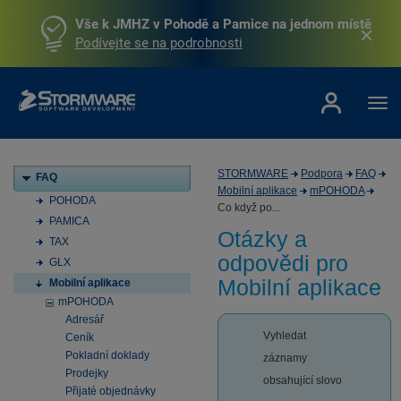
Vše k JMHZ v Pohodě a Pamice na jednom místě
Podívejte se na podrobnosti
STORMWARE
Podpora
FAQ
FAQ
Mobilní aplikace
mPOHODA
POHODA
Co když po...
PAMICA
Otázky a
TAX
odpovědi pro
GLX
Mobilní aplikace
Mobilní aplikace
mPOHODA
Adresář
Vyhledat
Ceník
Pokladní doklady
záznamy
Prodejky
obsahující slovo
Přijaté objednávky