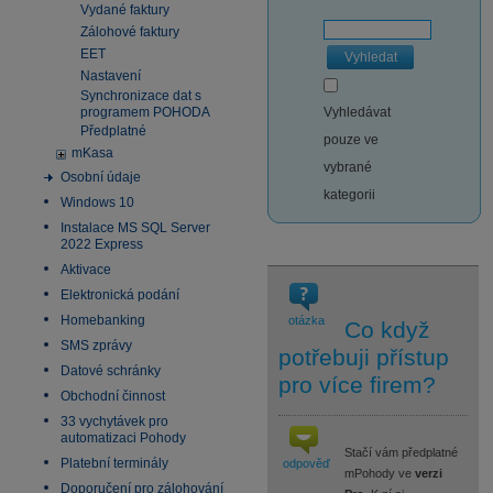
Vydané faktury
Zálohové faktury
EET
Vyhledat
Nastavení
Synchronizace dat s
programem POHODA
Vyhledávat
Předplatné
pouze ve
mKasa
vybrané
Osobní údaje
kategorii
Windows 10
Instalace MS SQL Server
2022 Express
Aktivace
Elektronická podání
Homebanking
otázka
Co když
SMS zprávy
potřebuji přístup
Datové schránky
pro více firem?
Obchodní činnost
33 vychytávek pro
automatizaci Pohody
Stačí vám předplatné
Platební terminály
odpověď
mPohody ve
verzi
Doporučení pro zálohování