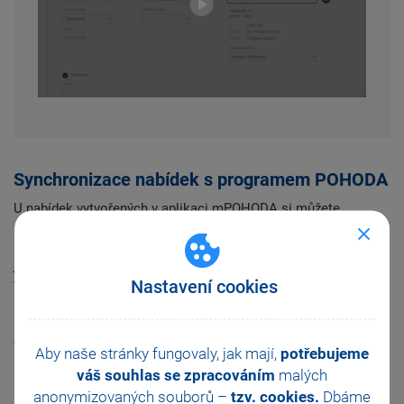
Synchronizace nabídek s programem POHODA
U nabídek vytvořených v aplikaci mPOHODA si můžete
nastavit, zda se
synchronizace do programu POHODA
provede
rovnou nebo zůstane pozastavena (výchozí stav je nastavený
jako nesynchronizovat). Stav synchronizace lze změnit
Nastavení cookies
v agendě Nastavení dokladů v sekci Synchronizace nebo také
individuálně na konkrétním dokladu v sekci Podrobnosti.
Pokud je nabídka s pozastavenou synchronizací přenesena do
objednávky, upravte stav synchronizace nabídky ručně, aby
Aby naše stránky fungovaly, jak mají,
potřebujeme
bylo možné objednávku naimportovat do programu POHODA.
váš souhlas se zpracováním
malých
anonymizovaných souborů –
tzv. cookies.
Dbáme