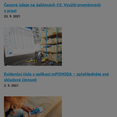
Časové údaje na šablonách #2: Využití proměnných
v praxi
23. 9. 2021
Evidenční čísla v aplikaci mPOHODA – zpřehledněte své
skladové činnosti
2. 9. 2021