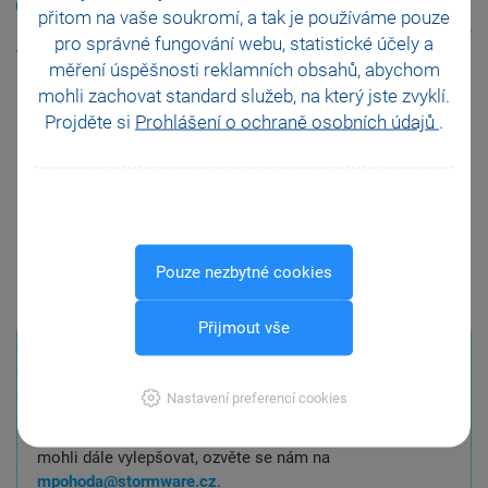
přitom na vaše soukromí, a tak je
používáme pouze
Pro synchronizaci nabídek vytvořených v aplikaci mPOHODA je
pro správné fungování webu, statistické účely a
vyžadována verze programu POHODA, rel. 13000 a vyšší.
měření úspěšnosti reklamních obsahů, abychom
mohli zachovat standard služeb, na který jste zvyklí.
Projděte si
Prohlášení o ochraně osobních údajů
.
VYTVOŘIT NOVOU NABÍDKU
Nevlastníte aplikaci mPOHODA a chcete si práci s nabídkami
vyzkoušet? Pak si registrujte bezplatnou verzi
mPOHODA
Start
, ve které vystavíte až 100 nabídek zdarma.
Pouze nezbytné cookies
Přijmout vše
Potěšily vás novinky?
Pokud ano, budeme rádi, když
aplikaci doporučíte dalším uživatelům, ať už osobně,
Nastavení preferencí cookies
nebo třeba prostřednictvím recenze na
Google Play
či
AppStore
. Pokud vás napadá, jak bychom mPohodu
mohli dále vylepšovat, ozvěte se nám na
mpohoda@stormware.cz
.