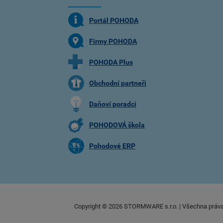
Portál POHODA
Firmy POHODA
POHODA Plus
Obchodní partneři
Daňoví poradci
POHODOVÁ škola
Pohodové ERP
Copyright ©
2026
STORMWARE s.r.o. | Všechna práv