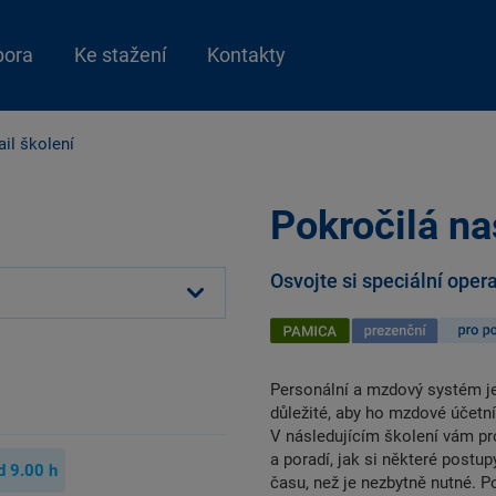
pora
Ke stažení
Kontakty
ail školení
Pokročilá na
Osvojte si speciální ope
Personální a mzdový systém je 
důležité, aby ho mzdové účetní
V následujícím školení vám pro
a poradí, jak si některé postup
d
9.00
h
času, než je nezbytně nutné. P