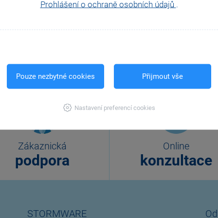
Prohlášení o ochraně osobních údajů
.
oft Teams (aplikaci není potřeba do počítače instalovat, stačí kliknout
hájením školení kvalitu svého internetového připojení a funkčnost systém
é nedostatky na straně Objednatele nejsou důvodem k reklamaci školení. 
 předávat dalším osobám.
Pouze nezbytné cookies
Přijmout vše
Nastavení preferencí cookies
Zákaznická
Online
podpora
konzultace
STORMWARE
Od