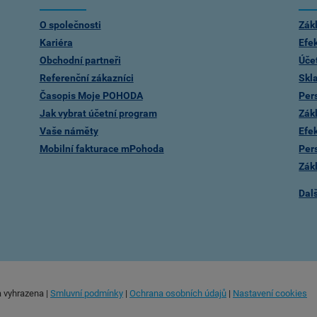
O společnosti
Zák
Kariéra
Efe
Obchodní partneři
Úče
Referenční zákazníci
Skl
Časopis Moje POHODA
Per
Jak vybrat účetní program
Zák
Vaše náměty
Efe
Mobilní fakturace mPohoda
Per
Zák
Dal
a vyhrazena
|
Smluvní podmínky
|
Ochrana osobních údajů
|
Nastavení cookies