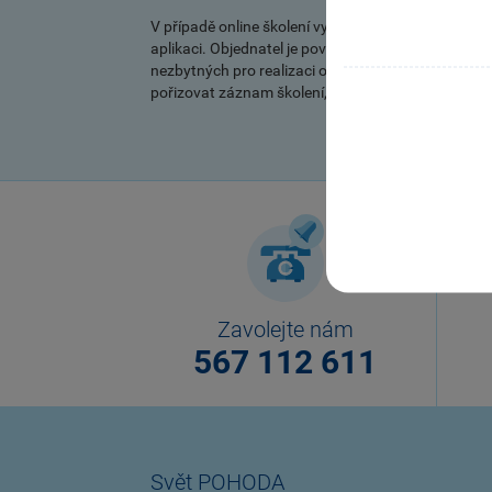
V případě online školení využíváme program Micros
aplikaci. Objednatel je povinen otestovat před za
nezbytných pro realizaci online přenosu. Případn
pořizovat záznam školení, dále jej zveřejňovat či
Zavolejte nám
567 112 611
Svět POHODA