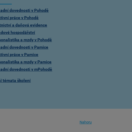
ladní dovednosti v Pohodě
ktivní práce v Pohodě
tnictví a daňová evidence
adové hospodářství
sonalistika a mzdy v Pohodě
ladní dovednosti v Pamice
ktivní práce v Pamice
sonalistika a mzdy v Pamice
ladní dovednosti v mPohodě
ší témata školení
Nahoru