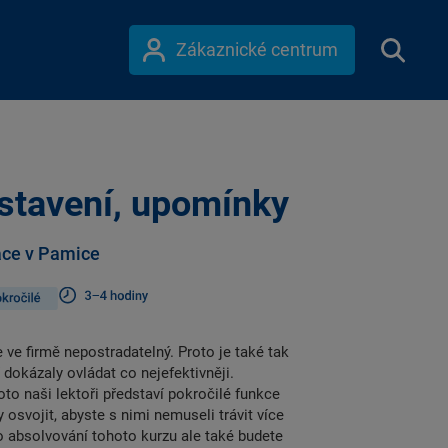
Zákaznické centrum
stavení, upomínky
race v Pamice
ve firmě nepostradatelný. Proto je také tak
 dokázaly ovládat co nejefektivněji.
to naši lektoři představí pokročilé funkce
y osvojit, abyste s nimi nemuseli trávit více
o absolvování tohoto kurzu ale také budete