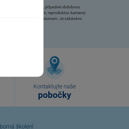
 na zaslaný webový odkaz), případně obdobnou
ových prostředků (mikrofon, reproduktor, kamera)
Ze školení není pořizován záznam. Je zakázáno
Kontaktujte naše
pobočky
borná školení