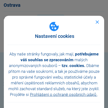
Ostrava
15. 10. 2026
od
9.00
h
Nastavení cookies
Aby naše stránky fungovaly, jak mají,
potřebujeme
váš souhlas se zpracováním
malých
anonymizovaných souborů –
tzv. cookies.
Dbáme
Smluvní podmínky
přitom na vaše soukromí, a tak je
používáme pouze
pro správné fungování webu, statistické účely a
Školení jsou organizována podle
měření úspěšnosti reklamních obsahů, abychom
Všeobecných obchodních podmínek
společnosti
mohli zachovat standard služeb, na který jste zvyklí.
STORMWARE s.r.o.
Projděte si
Prohlášení o ochraně osobních údajů
.
Ceny standardizovaných kurzů jsou platné pro jednoho účastníka
a jsou uvedeny bez DPH. Změnit termín kurzu nebo stornovat
objednávku je možné bezplatně nejpozději
do 12.00 hodin