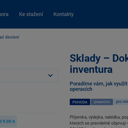
pora
Ke stažení
Kontakty
ail školení
Sklady – Dok
inventura
Poradíme vám, jak využít
operacích
Příjemka, výdejka, nabídka, po
d
9.00
h
kterých se pravidelně objevují