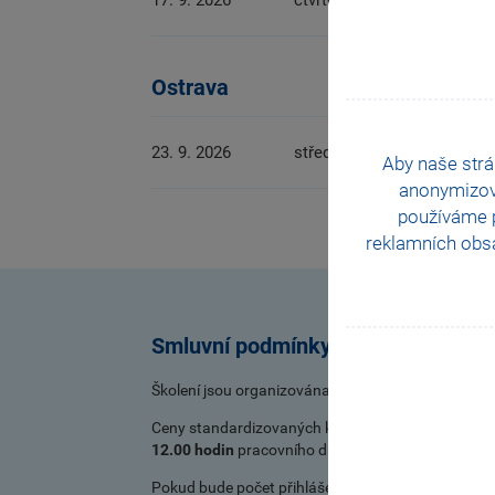
Ostrava
23. 9. 2026
středa
o
Aby naše strá
anonymizo
používáme p
reklamních obsa
Smluvní podmínky
Školení jsou organizována podle
Všeobecných obc
Ceny standardizovaných kurzů jsou platné pro jed
12.00 hodin
pracovního dne, který předchází původ
Pokud bude počet přihlášených účastníků prezenční