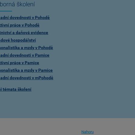
borná školení
ladní dovednosti v Pohodě
ktivní práce v Pohodě
tnictví a daňová evidence
adové hospodářství
sonalistika a mzdy v Pohodě
ladní dovednosti v Pamice
ktivní práce v Pamice
sonalistika a mzdy v Pamice
ladní dovednosti v mPohodě
ší témata školení
Nahoru