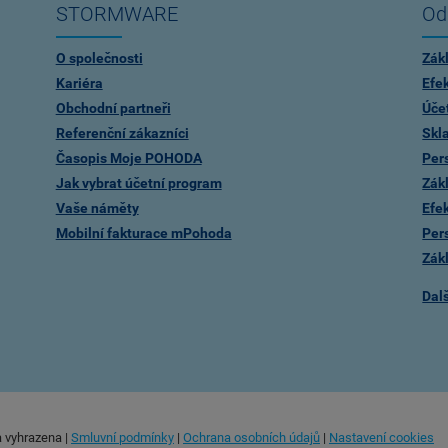
STORMWARE
Od
O společnosti
Zák
Kariéra
Efe
Obchodní partneři
Úče
Referenční zákazníci
Skl
Časopis Moje POHODA
Per
Jak vybrat účetní program
Zák
Vaše náměty
Efe
Mobilní fakturace mPohoda
Per
Zák
Dal
a vyhrazena
|
Smluvní podmínky
|
Ochrana osobních údajů
|
Nastavení cookies