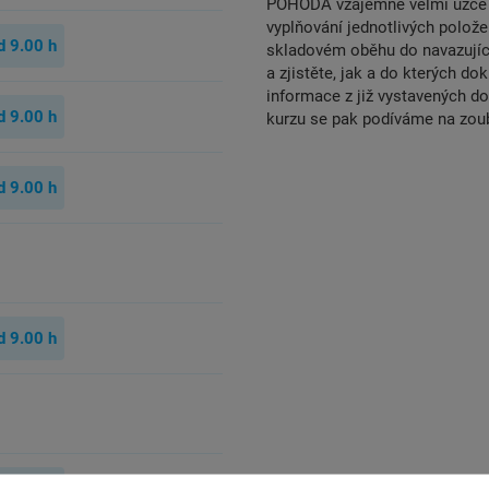
POHODA vzájemně velmi úzce p
vyplňování jednotlivých polož
d
9.00
h
skladovém oběhu do navazujíc
a zjistěte, jak a do kterých 
informace z již vystavených do
d
9.00
h
kurzu se pak podíváme na zoub
d
9.00
h
d
9.00
h
d
9.00
h