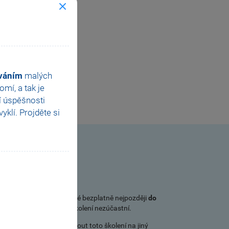
ováním
malých
mí, a tak je
í úspěšnosti
klí. Projděte si
ovat objednávku je možné bezplatně nejpozději
do
e přihlášený účastník školení nezúčastní.
STORMWARE právo přesunout toto školení na jiný