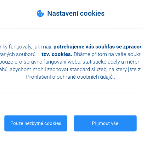
Nastavení cookies
d
9.00
h
nky fungovaly, jak mají,
potřebujeme váš souhlas se zprac
vaných souborů –
tzv. cookies.
Dbáme přitom na vaše soukro
ouze pro správné fungování webu, statistické účely a měřen
hů, abychom mohli zachovat standard služeb, na který jste zvy
Prohlášení o ochraně osobních údajů
.
hodních podmínek
společnosti STORMWARE s.r.o.
noho účastníka a jsou uvedeny bez DPH. Změnit termín kurzu nebo storn
Pouze nezbytné cookies
Přijmout vše
ně objednanému termínu školení. Cena školení není vratná v případě, že s
ho školení menší než 3, resp. online školení menší než 5, vyhrazuje si 