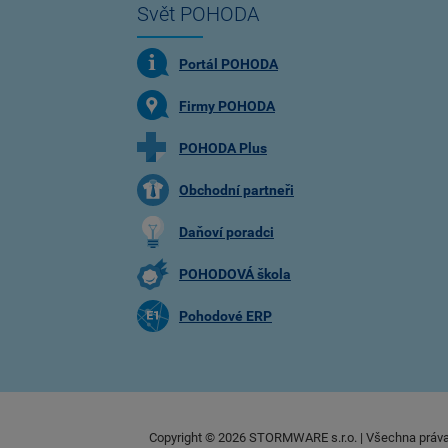
Svět POHODA
Portál POHODA
Firmy POHODA
POHODA Plus
Obchodní partneři
Daňoví poradci
POHODOVÁ škola
Pohodové ERP
Copyright ©
2026
STORMWARE s.r.o. | Všechna práv