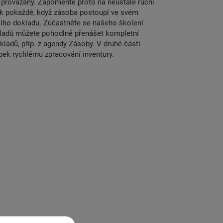
rovázány. Zapomeňte proto na neustálé ruční
ek pokaždé, když zásoba postoupí ve svém
ího dokladu. Zúčastněte se našeho školení
dokladů můžete pohodlně přenášet kompletní
kladů, příp. z agendy Zásoby. V druhé části
ek rychlému zpracování inventury.