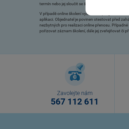
termín nebo jej sloučit se školením vypsaným na d
V případě online školení využíváme program Micros
aplikaci. Objednatel je povinen otestovat před za
nezbytných pro realizaci online přenosu. Případn
pořizovat záznam školení, dále jej zveřejňovat či
Zavolejte nám
567 112 611