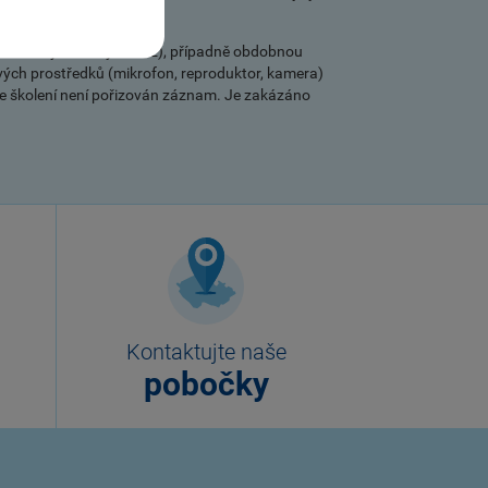
ormováni s předstihem.
 na zaslaný webový odkaz), případně obdobnou
ových prostředků (mikrofon, reproduktor, kamera)
Ze školení není pořizován záznam. Je zakázáno
Kontaktujte naše
pobočky