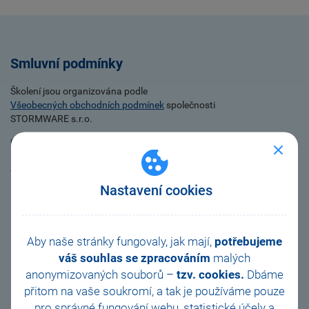
Smluvní podmínky
Školení jsou organizována podle
Všeobecných obchodních podmínek
společnosti
STORMWARE s.r.o.
Ceny standardizovaných kurzů jsou platné pro jednoho účastníka
a jsou uvedeny bez DPH. Změnit termín kurzu nebo stornovat
objednávku je možné bezplatně nejpozději
do 12.00 hodin
pracovního dne, který předchází původně objednanému termínu
Nastavení cookies
školení. Cena školení není vratná v případě, že se přihlášený
účastník školení nezúčastní.
Pokud bude počet přihlášených účastníků prezenčního školení
Aby naše stránky fungovaly, jak mají,
potřebujeme
menší než 3, resp. online školení menší než 5, vyhrazuje si
váš souhlas se zpracováním
malých
STORMWARE právo přesunout toto školení na jiný termín nebo jej
anonymizovaných souborů –
tzv. cookies.
Dbáme
sloučit se školením vypsaným na další termín. Všichni přihlášení
přitom na vaše soukromí, a tak je
používáme pouze
účastníci budou o případných změnách informováni s předstihem.
pro správné fungování webu, statistické účely a