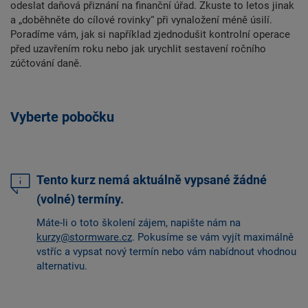
odeslat daňová přiznání na finanční úřad. Zkuste to letos jinak
a „doběhněte do cílové rovinky“ při vynaložení méně úsilí.
Poradíme vám, jak si například zjednodušit kontrolní operace
před uzavřením roku nebo jak urychlit sestavení ročního
zúčtování daně.
Vyberte pobočku
Tento kurz nemá aktuálně vypsané žádné
(volné) termíny.
Máte-li o toto školení zájem, napište nám na
kurzy@stormware.cz
. Pokusíme se vám vyjít maximálně
vstříc a vypsat nový termín nebo vám nabídnout vhodnou
alternativu.