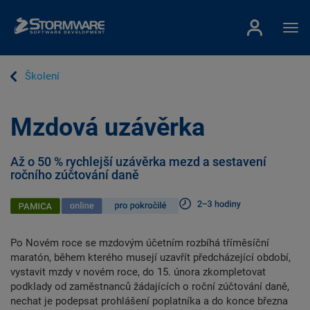
Školení
Mzdová uzávěrka
Až o 50 % rychlejší uzávěrka mezd a sestavení
ročního zúčtování daně
Po Novém roce se mzdovým účetním rozbíhá tříměsíční
maratón, během kterého musejí uzavřít předcházející období,
vystavit mzdy v novém roce, do 15. února zkompletovat
podklady od zaměstnanců žádajících o roční zúčtování daně,
nechat je podepsat prohlášení poplatníka a do konce března