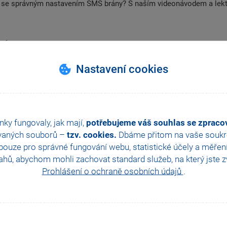
 se správným nastavením SMS brány? S naším videonávodem a lekto
brány
ány
Nastavení cookies
MS
nky fungovaly, jak mají,
potřebujeme váš souhlas se zprac
ZPĚT NA VŠECHNY VIDEONÁVODY
vaných souborů –
tzv. cookies.
Dbáme přitom na vaše soukro
ouze pro správné fungování webu, statistické účely a měřen
hů, abychom mohli zachovat standard služeb, na který jste zvy
Prohlášení o ochraně osobních údajů
.
Další návody z této kategorie