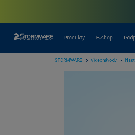
Produkty
E‑shop
Pod
STORMWARE
Videonávody
Nast