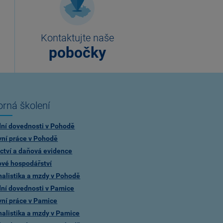
Kontaktujte naše
pobočky
rná školení
dní dovednosti v Pohodě
vní práce v Pohodě
ctví a daňová evidence
ové hospodářství
alistika a mzdy v Pohodě
dní dovednosti v Pamice
vní práce v Pamice
alistika a mzdy v Pamice