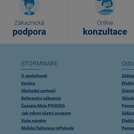
Zákaznická
Online
podpora
konzultace
STORMWARE
Odbo
O společnosti
Zákla
Kariéra
Efekti
Obchodní partneři
Účetni
Referenční zákazníci
Sklad
Časopis Moje POHODA
Person
Jak vybrat účetní program
Zákla
Vaše náměty
Efekti
Mobilní fakturace mPohoda
Person