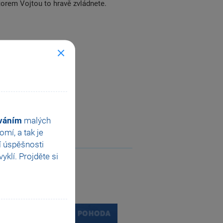
rem Vojtou to hravě zvládnete.
ováním
malých
mí, a tak je
í úspěšnosti
klí. Projděte si
Next