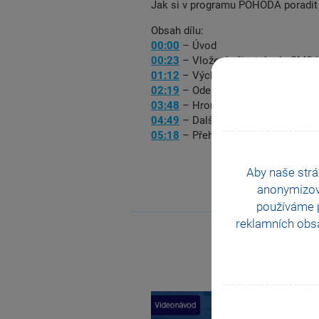
Jak si v programu POHODA poradit
Obsah dílu:
00:00
– Úvod
00:23
– Vložení uživatele do SMS 
01:12
– Výchozí nastavení SMS br
02:19
– Odeslání nové SMS
03:48
– Hromadné odeslání SMS
04:49
– Další způsoby odeslání S
05:18
– Přehled odeslaných zpráv
Aby naše strá
anonymizo
používáme p
reklamních obsa
Previous