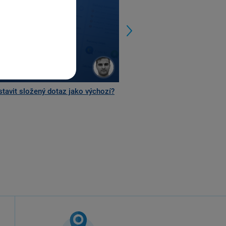
stavit složený dotaz jako výchozí?