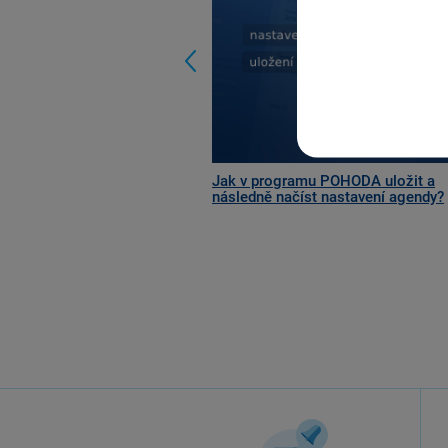
Jak v programu POHODA uložit a
následně načíst nastavení agendy?