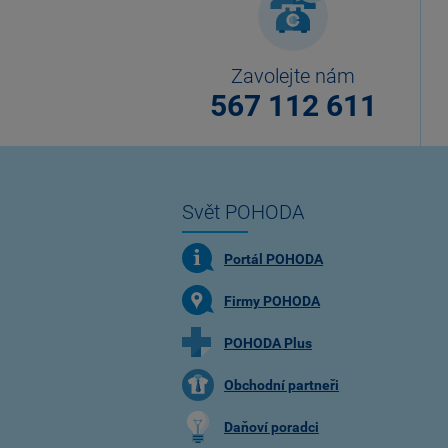
Zavolejte nám
567 112 611
Svět POHODA
Portál POHODA
Firmy POHODA
POHODA Plus
Obchodní partneři
Daňoví poradci