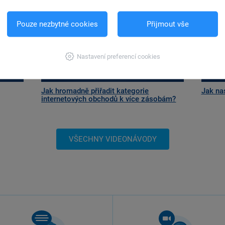
Pouze nezbytné cookies
Přijmout vše
Nastavení preferencí cookies
Jak hromadně přiřadit kategorie
Jak na
internetových obchodů k více zásobám?
VŠECHNY VIDEONÁVODY