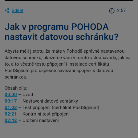
Sdílet
2:57
Jak v programu POHODA
nastavit datovou schránku?
Abyste měli jistotu, že máte v Pohodě správně nastavenou
datovou schránku, ukážeme vám v tomto videonávodu, jak na
to, a to včetně testu připojení i instalace certifikátu
PostSignum pro úspěšné navázání spojení s datovou
schránkou.
Obsah dílu:
00:00
– Úvod
00:17
– Nastavení datové schránky
01:02
– Test připojení (certifikát PostSignum)
02:21
– Kontrolní test připojení
02:42
– Uložení nastavení