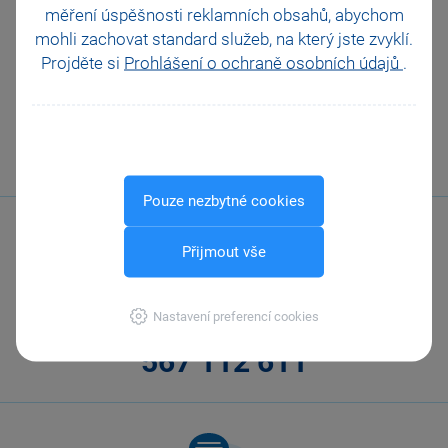
obchodů k více zásobám?
měření úspěšnosti reklamních obsahů, abychom
mohli zachovat standard služeb, na který jste zvyklí.
Projděte si
Prohlášení o ochraně osobních údajů
.
VŠECHNY VIDEONÁVODY
Pouze nezbytné cookies
Přijmout vše
Nastavení preferencí cookies
Zavolejte nám
567 112 611