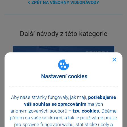
ZPĚT NA VŠECHNY VIDEONÁVODY
Další návody z této kategorie
Previous
Ne
Nastavení cookies
Aby naše stránky fungovaly, jak mají,
potřebujeme
váš souhlas se zpracováním
malých
anonymizovaných souborů –
tzv. cookies.
Dbáme
přitom na vaše soukromí, a tak je
používáme pouze
Jak hromadně přiřadit kategorie internetových
pro správné fungování webu, statistické účely a