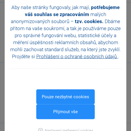
Aby naše stránky fungovaly, jak mají,
potřebujeme
váš souhlas se zpracováním
malých
anonymizovaných souborů –
tzv. cookies.
Dbáme
přitom na vaše soukromí, a tak je
používáme pouze
pro správné fungování webu, statistické účely a
Zavolejte nám
měření úspěšnosti reklamních obsahů, abychom
567 112 611
mohli zachovat standard služeb, na který jste zvyklí.
Projděte si
Prohlášení o ochraně osobních údajů
.
Pouze nezbytné cookies
Zákaznická
podpora
Přijmout vše
Nastavení preferencí cookies