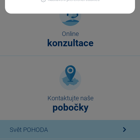
Online
konzultace
Kontaktujte naše
pobočky
Svět POHODA