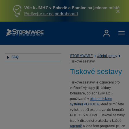
Vše k JMHZ v Pohodě a Pamice na jednom místě
Podívejte se na podrobnosti
STORMWARE
Účetní pojmy
FAQ
Tiskové sestavy
Tiskové sestavy
Tiskové sestavy je označení pro
veškeré výstupy (tj. faktury,
formuláře, objednávky atd.)
používané v
ekonomickém
systému POHODA
, které si můžete
vytisknout či exportovat do formátů
PDF, XLS a HTML. Tiskové sestavy
jsou k dispozici prakticky v každé
agendě
a v našem programu je jich