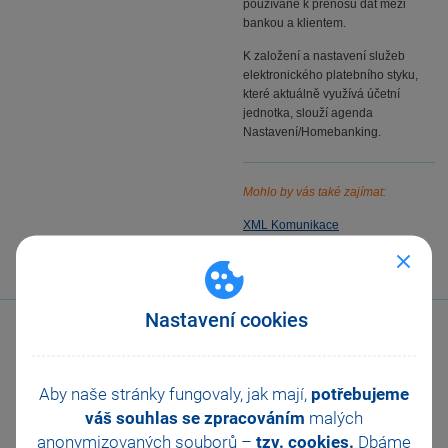
používané k přenosu dat mezi
bankou a klientem.
K založení a nastavení služeb
elektronického platebního styku,
které aktuálně využívá účetní
jednotka, slouží agenda
Nastavení/Homebanking.
Mohlo by vás také zajímat:
XML Komunikace
Obchodování na internetu
Nastavení cookies
Aby naše stránky fungovaly, jak mají,
potřebujeme
váš souhlas se zpracováním
malých
Zavolejte nám
anonymizovaných souborů –
tzv. cookies.
Dbáme