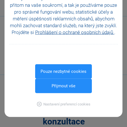
567 112 611
přitom na vaše soukromí, a tak je
používáme pouze
pro správné fungování webu, statistické účely a
měření úspěšnosti reklamních obsahů, abychom
mohli zachovat standard služeb, na který jste zvyklí.
Projděte si
Prohlášení o ochraně osobních údajů
.
Zákaznická
podpora
Pouze nezbytné cookies
Přijmout vše
Nastavení preferencí cookies
Online
konzultace