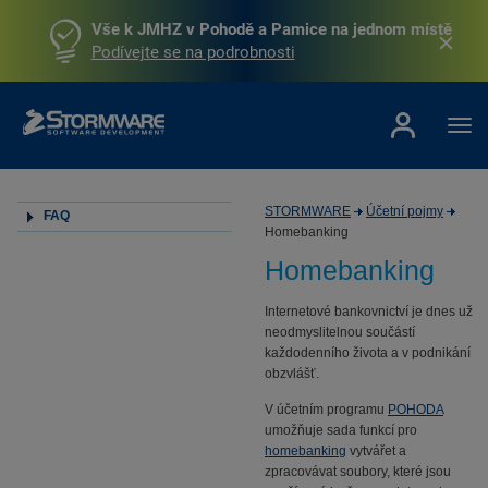
Vše k JMHZ v Pohodě a Pamice na jednom místě
Podívejte se na podrobnosti
STORMWARE
Účetní pojmy
FAQ
Homebanking
Homebanking
Internetové bankovnictví je dnes už
neodmyslitelnou součástí
každodenního života a v podnikání
obzvlášť.
V účetním programu
POHODA
umožňuje sada funkcí pro
homebanking
vytvářet a
zpracovávat soubory, které jsou