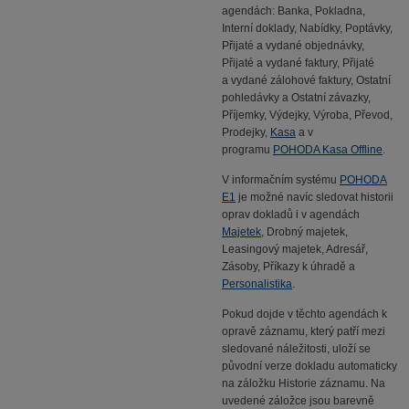
agendách: Banka, Pokladna,
Interní doklady, Nabídky, Poptávky,
Přijaté a vydané objednávky,
Přijaté a vydané faktury, Přijaté
a vydané zálohové faktury, Ostatní
pohledávky a Ostatní závazky,
Příjemky, Výdejky, Výroba, Převod,
Prodejky,
Kasa
a v
programu
POHODA Kasa Offline
.
V informačním systému
POHODA
E1
je možné navíc sledovat historii
oprav dokladů i v agendách
Majetek
, Drobný majetek,
Leasingový majetek, Adresář,
Zásoby, Příkazy k úhradě a
Personalistika
.
Pokud dojde v těchto agendách k
opravě záznamu, který patří mezi
sledované náležitosti, uloží se
původní verze dokladu automaticky
na záložku Historie záznamu. Na
uvedené záložce jsou barevně