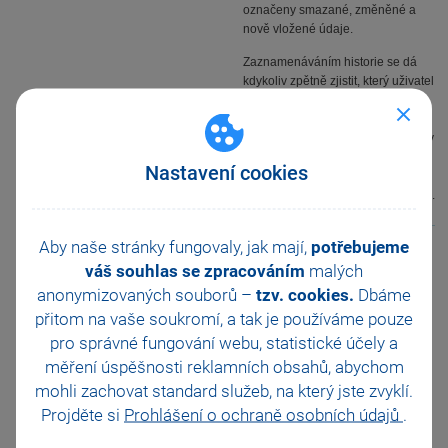
označeny smazané, změněné a
nově vložené údaje.
Zaznamenáváním historie se dá
kdykoliv zpětně zjistit, který uživatel
(pracovník) v jakém termínu
neuložil prodejku, smazal doklad
nebo dodatečně upravoval položky
prodejky, což snižuje, případně
Nastavení cookies
odhaluje riziko možného
podvodného jednání zaměstnanců.
Aby naše stránky fungovaly, jak mají,
potřebujeme
Mohlo by vás také zajímat:
váš souhlas se zpracováním
malých
Vystavení faktury v programu
anonymizovaných souborů –
tzv. cookies.
Dbáme
POHODA Start
přitom na vaše soukromí, a tak je
používáme pouze
Přístupová práva
pro správné fungování webu, statistické účely a
Informační systém POHODA E1
měření úspěšnosti reklamních obsahů, abychom
Něco navíc k systému POHODA
mohli zachovat standard služeb, na který jste zvyklí.
Projděte si
Prohlášení o ochraně osobních údajů
.