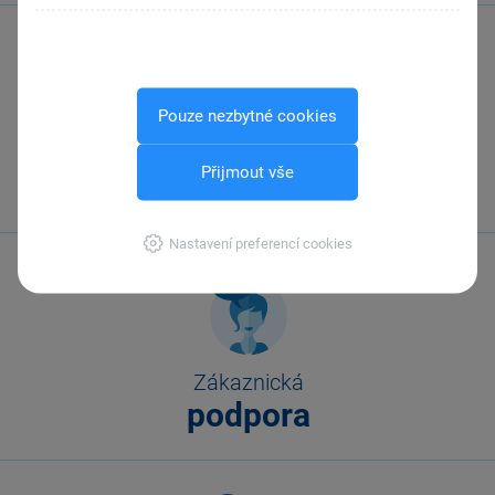
Pouze nezbytné cookies
Zavolejte nám
Přijmout vše
567 112 611
Nastavení preferencí cookies
Zákaznická
podpora