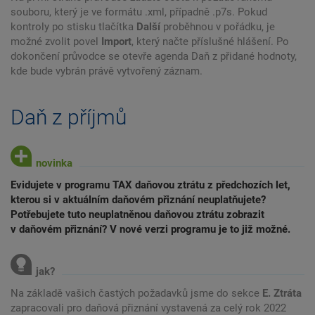
souboru, který je ve formátu .xml, případně .p7s. Pokud
kontroly po stisku tlačítka
Další
proběhnou v pořádku, je
možné zvolit povel
Import
, který načte příslušné hlášení. Po
dokončení průvodce se otevře agenda Daň z přidané hodnoty,
kde bude vybrán právě vytvořený záznam.
Daň z příjmů
Evidujete v programu TAX daňovou ztrátu z předchozích let,
kterou si v aktuálním daňovém přiznání neuplatňujete?
Potřebujete tuto neuplatněnou daňovou ztrátu zobrazit
v daňovém přiznání? V nové verzi programu je to již možné.
Na základě vašich častých požadavků jsme do sekce
E. Ztráta
zapracovali pro daňová přiznání vystavená za celý rok 2022