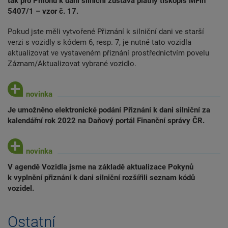
tak pro Přílohu k dani silniční zůstává platný tiskopis MFin
5407/1 – vzor č. 17.
Pokud jste měli vytvořené Přiznání k silniční dani ve starší
verzi s vozidly s kódem 6, resp. 7, je nutné tato vozidla
aktualizovat ve vystaveném přiznání prostřednictvím povelu
Záznam/Aktualizovat vybrané vozidlo.
Je umožněno elektronické podání Přiznání k dani silniční za
kalendářní rok 2022 na Daňový portál Finanční správy ČR.
V agendě Vozidla jsme na základě aktualizace Pokynů
k vyplnění přiznání k dani silniční rozšířili seznam kódů
vozidel.
Ostatní