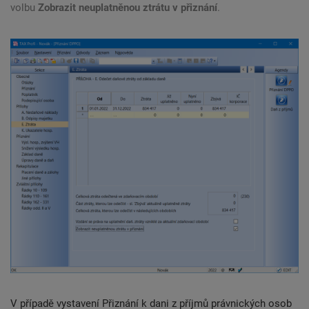
volbu
Zobrazit neuplatněnou ztrátu v přiznání
.
V případě vystavení Přiznání k dani z příjmů právnických osob