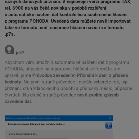
různých daňových přiznání. V nejnovější verzi programu TAX,
rel. 6900 na vás čeká novinka v podobě rozšíření
o automatické načtení dat kontrolního a souhrnného hlášení
z programu POHODA. Uvedená data můžete nově importovat
také ve formátu .xml, souhrnné hlášení navíc i ve formátu
.p7s.
Abychom vám umožnili automatické načtení dat z programu
POHODA, případně naimportovat hlášení ve formátu .xml,
upravili jsme
Průvodce zavedením Přiznání k dani z přidané
hodnoty
. Na první straně průvodce i nadále vyberete rok, typ
přiznání, druh zdaňovacího období a příslušný měsíc, případně
čtvrtletí. Na druhé straně průvodce
nově zvolíte způsob
zavedení dat
.