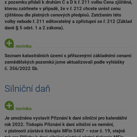
z pozemku přidali k druhům C a D k ř. 211 volbu Cena zjištěná,
kterou zatrhnete v případě, že v ř. 212 chcete uvést cenu
zjištěnou dle platných cenových předpisů. Zatržením této
volby nebude ř. 211 editovatelný a zpřístupní se ř. 212 (Základ
daně § 5 odst. 1 a 2 zákona).
Seznam katastrálních území s přiřazenými základními cenami
zemědělských pozemků jsme aktualizovali podle vyhlášky
č. 356/2022 Sb.
Silniční daň
Je umožněno vystavit Přiznání k dani silniční pro kalendářní
rok 2022. Tiskopis Přiznání k dani silniční se nemění,
v platnosti zůstává tiskopis MFin 5407 – vzor č. 19, stejně