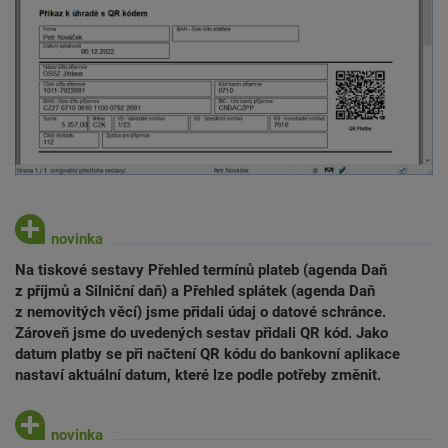
Na tiskové sestavy Přehled termínů plateb (agenda Daň
z příjmů a Silniční daň) a Přehled splátek (agenda Daň
z nemovitých věcí) jsme přidali údaj o datové schránce.
Zároveň jsme do uvedených sestav přidali QR kód. Jako
datum platby se při načtení QR kódu do bankovní aplikace
nastaví aktuální datum, které lze podle potřeby změnit.