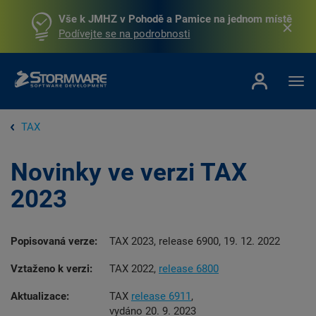
Vše k JMHZ v Pohodě a Pamice na jednom místě
Podívejte se na podrobnosti
TAX
Novinky ve verzi TAX
2023
Popisovaná verze:
TAX 2023, release 6900, 19. 12. 2022
Vztaženo k verzi:
TAX 2022,
release 6800
Aktualizace:
TAX
release 6911
,
vydáno 20. 9. 2023