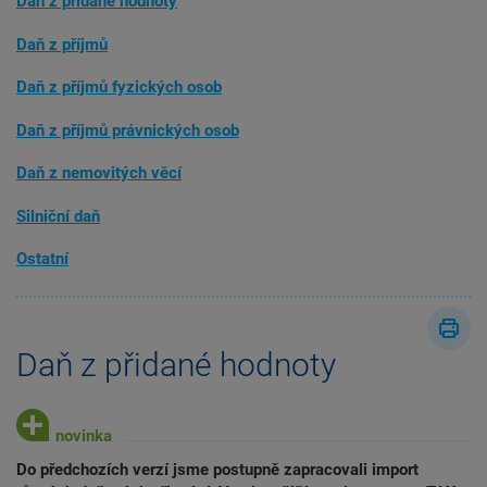
Daň z přidané hodnoty
Daň z příjmů
Daň z příjmů fyzických osob
Daň z příjmů právnických osob
Daň z nemovitých věcí
Silniční daň
Ostatní
Daň z přidané hodnoty
Do předchozích verzí jsme postupně zapracovali import