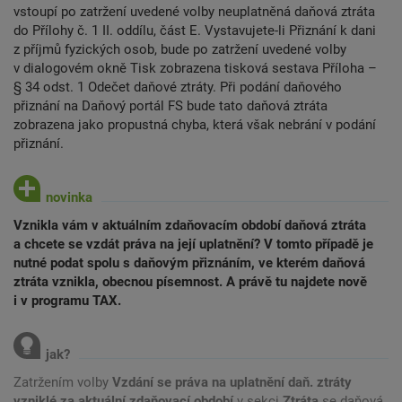
vstoupí po zatržení uvedené volby neuplatněná daňová ztráta
do Přílohy č. 1 II. oddílu, část E. Vystavujete-li Přiznání k dani
z příjmů fyzických osob, bude po zatržení uvedené volby
v dialogovém okně Tisk zobrazena tisková sestava Příloha –
§ 34 odst. 1 Odečet daňové ztráty. Při podání daňového
přiznání na Daňový portál FS bude tato daňová ztráta
zobrazena jako propustná chyba, která však nebrání v podání
přiznání.
Vznikla vám v aktuálním zdaňovacím období daňová ztráta
a chcete se vzdát práva na její uplatnění? V tomto případě je
nutné podat spolu s daňovým přiznáním, ve kterém daňová
ztráta vznikla, obecnou písemnost. A právě tu najdete nově
i v programu TAX.
Zatržením volby
Vzdání se práva na uplatnění daň. ztráty
vzniklé za aktuální zdaňovací období
v sekci
Ztráta
se daňová