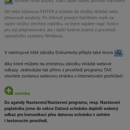
vytvářet nové složky. Stačí zadat název, potvrdit tlačítkem
OK nebo klávesou ENTER a můžete do složky vkládat nebo
přesouvat soubory. Po kliknutí pravým tlačítkem myši na
název složky otevřete nabídku, ve které najdete např. funkci
pro její přejmenování, ale i další funkce známé z prostředí
operačního systému Windows.
V nástrojové liště záložky Dokumenty přibyla také ikona
,
díky které můžete na zmíněnou záložku vkládat webové
odkazy. Jednoduše tak přímo z prostředí programu TAX
otevřete zvolenou webovou stránku v internetovém prohlížeči.
Do agendy Nastavení/Nastavení programu, resp. Nastavení
poplatníka jsme do sekce Datová schránka doplnili webový
odkaz pro komunikaci přes datovou schránku v ostrém
i testovacím prostředí.