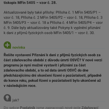
tiskopis MFin 5405 – vzor č. 28.
Aktualizované byly také přílohy: Příloha č. 1 MFin 5405/P1 –
vzor č. 18, Příloha č. 2 MFin 5405/P2 – vzor č. 18, Příloha č. 3
MFin 5405/P3 – vzor č. 18 a Příloha č. 4 MFin 5405/P4 – vzor
č. 9. Dále byly aktualizovány také Pokyny k vyplnění přiznání
k dani z příjmů fyzických osob MFin 5405/1 – vzor č. 30.
Řešíte vystavení Přiznání k dani z příjmů fyzických osob za
část zdaňovacího období z důvodu úmrtí OSVČ? V nové verzi
programu je nyní možné vystavit i přiznání za část
zdaňovacího období, a to od data úmrtí OSVČ do dne
předcházejícímu dni skončení řízení o pozůstalosti, případně
do konce roku, pokud řízení o pozůstalosti bylo ukončené až
v následujícím roce.
Do sekce
Poplatník
jsme zapracovali nové pole
Zdaňovací