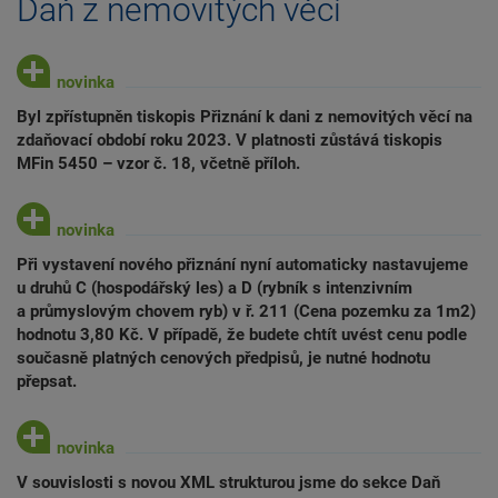
Daň z nemovitých věcí
Byl zpřístupněn tiskopis Přiznání k dani z nemovitých věcí na
zdaňovací období roku 2023. V platnosti zůstává tiskopis
MFin 5450 – vzor č. 18, včetně příloh.
Při vystavení nového přiznání nyní automaticky nastavujeme
u druhů C (hospodářský les) a D (rybník s intenzivním
a průmyslovým chovem ryb) v ř. 211 (Cena pozemku za 1m2)
hodnotu 3,80 Kč. V případě, že budete chtít uvést cenu podle
současně platných cenových předpisů, je nutné hodnotu
přepsat.
V souvislosti s novou XML strukturou jsme do sekce Daň