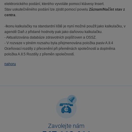
elektronického podání, kterého vyvoláte pomocí klávesy Insert.
Stav uskutečněného podání lze zjistit pomocí povelu
Záznam/Načíst stav z
centra
.
-Ikonu kalkulačky na standardní liště je nyní možné použít jako kalkulačku, v
agendě Daň z přidané hodnoty pak jako daňovou kalkulačku.
- Aktualizována databáze zdravotních pojišťoven a OSSZ.
- V rozvaze v plném rozsahu byla přejmenována položka pasiv A.II.4
Oceňovací rozdíly z přecenění při přeměnách společností a doplněna
položka A.II.5 Rozdíly z přeměn společností.
nahoru
Zavolejte nám