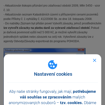
- Aktualizován tiskopis přiznání pro zdaňovací období 2009, Mfin 5450 - vzor
č. 10.
- Aktualizován seznam Katastrálních území s přiřazenými cenami pozemků
podle Přílohy č. 1 vyhlášky č. 412/2008 Sb. ze dne 18. listopadu 2008.
- Do nabídky Záznam byl přidán povel Vytvořit závazky, jehož prostřednictvím
lze vytvořit závazky na platbu daně za vybrané zdaňovací období
. Pokud
je daňová povinnost vyšší než 5 000 Kč, je možné vytvořit závazky
jednotlivých splátek nebo závazek na celý rok. Vytvořené závazky lze z
agendy Odvody/Závazky exportovat do programu POHODA.
Nastavení cookies
Aby naše stránky fungovaly, jak mají,
potřebujeme
váš souhlas se zpracováním
malých
anonymizovaných souborů –
tzv. cookies.
Dbáme