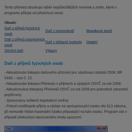
Tento přehled obsahuje výběr nejdůležitějších novinek a změn, které v
programu přibyly od předchozí verze.
Obsah:
Daň z příjmů fyzických
Daň z nemovitostí
Majetkové daně
osob
Daň z příjmů právnických
Daň z přidané hodnoty
Ostatní
osob
Silniční daň
Výkazy
Daň z příjmů fyzických osob
- Aktualizován tiskopis daňového přiznání pro zdaňovací období 2008, MF
5405 – vzor č. 15.
- Aktualizován tiskopis Přehledu o příjmech a výdajích OSVČ za rok 2008.
- Aktualizovány tiskopisy Přehledů OSVČ za rok 2008 pro jednotlivé zdravotní
pojišťovny.
- Zpracovány veškeré legislativní změny.
- Pokud rozdělujete příjmy a výdaje na spolupracující osobu dle §13 zákona,
již nemusíte hlídat maximální částku připadající na tuto osobu. Program vás v
případě překročení stanoveného limitu upozorní.