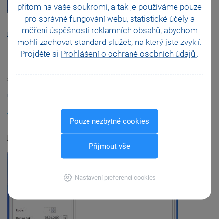
přitom na vaše soukromí, a tak je
používáme pouze
pro správné fungování webu, statistické účely a
měření úspěšnosti reklamních obsahů, abychom
nahoru
mohli zachovat standard služeb, na který jste zvyklí.
Projděte si
Prohlášení o ochraně osobních údajů
.
Daň z přidané hodnoty
- Agenda Přiznání DPH byla pro zdaňovací období 2009 upravena v
souvislosti s novou legislativou a novým tiskopisem, MF 5401-vzor č. 15.
nahoru
Výkazy
Pouze nezbytné cookies
- Výkaz zisku a ztráty v plném rozsahu a účelově, Rozvaha v plném rozsahu
je nyní možné vytisknout i anglicky a německy.
Přijmout vše
Nastavení preferencí cookies