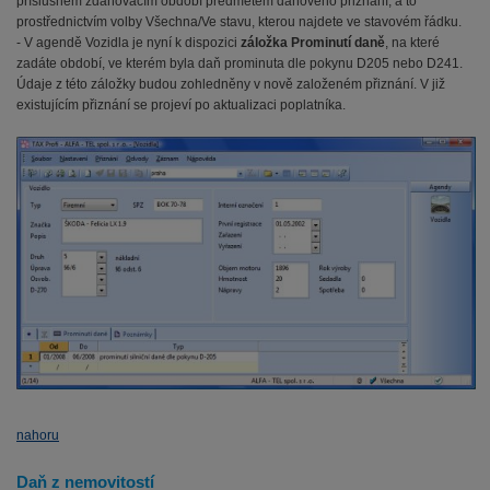
příslušném zdaňovacím období předmětem daňového přiznání, a to
prostřednictvím volby Všechna/Ve stavu, kterou najdete ve stavovém řádku.
- V agendě Vozidla je nyní k dispozici
záložka Prominutí daně
, na které
zadáte období, ve kterém byla daň prominuta dle pokynu D205 nebo D241.
Údaje z této záložky budou zohledněny v nově založeném přiznání. V již
existujícím přiznání se projeví po aktualizaci poplatníka.
nahoru
Daň z nemovitostí