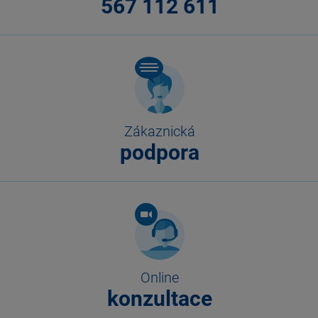
567 112 611
Zákaznická
podpora
Online
konzultace