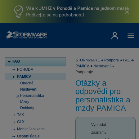
Vše k JMHZ v Pohodě a Pamice na jednom místě
Podívejte se na podrobnosti
STORMWARE
Podpora
FAQ
FAQ
PAMICA
Nastavení
POHODA
Podporuje...
PAMICA
Otázky a
Obecné
odpovědi pro
Nastavení
Personalistika
personalistika a
Mzdy
mzdy PAMICA
Doklady
TAX
GLX
Vyhledat
Mobilní aplikace
záznamy
Osobní údaje