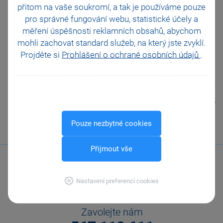
přitom na vaše soukromí, a tak je
používáme pouze
odpověď?
Ano
pro správné fungování webu, statistické účely a
Ne
Nevím
měření úspěšnosti reklamních obsahů, abychom
mohli zachovat standard služeb, na který jste zvyklí.
Odeslat
Tisknout
Projděte si
Prohlášení o ochraně osobních údajů
.
Podobné otázky
Co je nutné nastavit pro možnost
importu dat z docházkového
systému?
Pouze nezbytné cookies
Přijmout vše
Nastavení preferencí cookies
Zavolejte nám