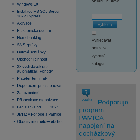
obsahující slovo
Windows 10
Instalace MS SQL Server
2022 Express
Aktivace
Vyhledat
Elektronická podání
Homebanking
Vyhledávat
SMS zprávy
pouze ve
Datové schránky
vybrané
Obchodní činnost
kategorii
33 vychytávek pro
automatizaci Pohody
Platební terminály
Doporučení pro zálohování
Zabezpečení
otázka
Příspěvkové organizace
Podporuje
Legislativa od 1. 1. 2024
program
JMHZ v Pohodě a Pamice
PAMICA
Obecný internetový obchod
napojení na
docházkový