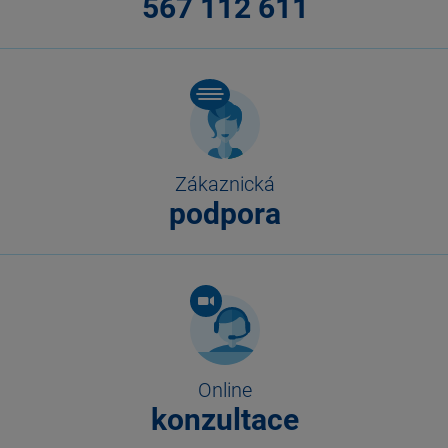
567 112 611
Zákaznická
podpora
Online
konzultace