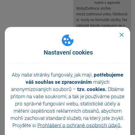
nutné v agendě
Mzdy/Definice složek
mezd zatrhnout volbu Oblíbená
sl. mzdy ve formuláři složky. Na
základě tohoto nastavení se v
agendě Mzdy/Mzdy za
příslušný měsíc mohou nabízet
pro mzdy pouze Vaše oblíbené
složky mzdy pomocí
Nastavení cookies
kontextového menu Nabízet
pouze oblíbené složky mzdy.
Obdobným způsobem můžete
pracovat s oblíbenými složkami
Aby naše stránky fungovaly, jak mají,
potřebujeme
nepřítomnosti.
váš souhlas se zpracováním
malých
anonymizovaných souborů –
tzv. cookies.
Dbáme
Pomohla Vám tato
přitom na vaše soukromí, a tak je
používáme pouze
odpověď?
Ano
pro správné fungování webu, statistické účely a
měření úspěšnosti reklamních obsahů, abychom
Ne
Nevím
mohli zachovat standard služeb, na který jste zvyklí.
Projděte si
Prohlášení o ochraně osobních údajů
.
Odeslat
Tisknout