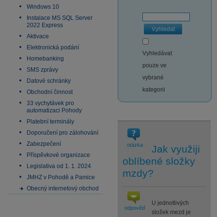
Windows 10
Instalace MS SQL Server
2022 Express
Vyhledat
Aktivace
Elektronická podání
Vyhledávat
Homebanking
pouze ve
SMS zprávy
vybrané
Datové schránky
kategorii
Obchodní činnost
33 vychytávek pro
automatizaci Pohody
Platební terminály
Doporučení pro zálohování
Zabezpečení
otázka
Jak využiji
Příspěvkové organizace
oblíbené složky
Legislativa od 1. 1. 2024
mzdy?
JMHZ v Pohodě a Pamice
Obecný internetový obchod
U jednotlivých
odpověď
složek mezd je