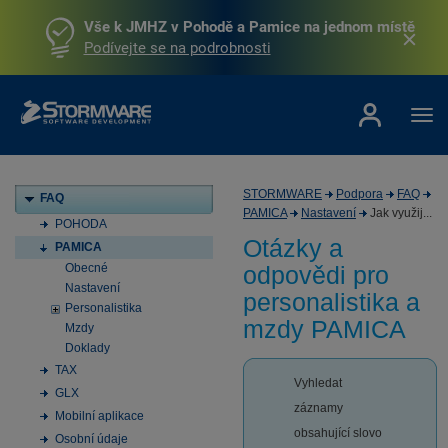
Vše k JMHZ v Pohodě a Pamice na jednom místě
Podívejte se na podrobnosti
STORMWARE
Podpora
FAQ
FAQ
PAMICA
Nastavení
Jak využij...
POHODA
Otázky a
PAMICA
Obecné
odpovědi pro
Nastavení
personalistika a
Personalistika
mzdy PAMICA
Mzdy
Doklady
TAX
Vyhledat
GLX
záznamy
Mobilní aplikace
obsahující slovo
Osobní údaje