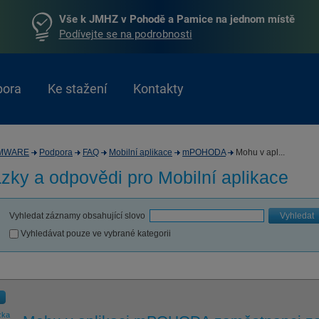
Vše k JMHZ v Pohodě a Pamice na jednom místě
Podívejte se na podrobnosti
pora
Ke stažení
Kontakty
MWARE
Podpora
FAQ
Mobilní aplikace
mPOHODA
Mohu v apl...
zky a odpovědi pro
Mobilní aplikace
Vyhledat záznamy obsahující slovo
Vyhledat
Vyhledávat pouze ve vybrané kategorii
zka