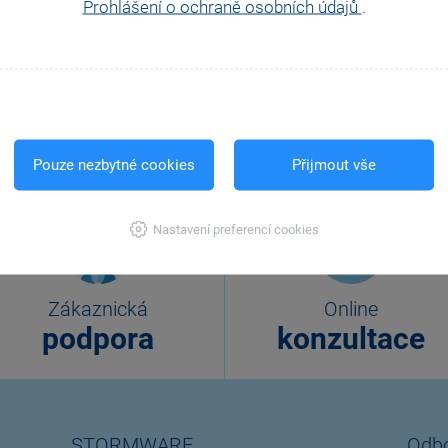
Prohlášení o ochraně osobních údajů
.
Pouze nezbytné cookies
Přijmout vše
Nastavení preferencí cookies
Zákaznická
Online
podpora
konzultace
STORMWARE
Odbo