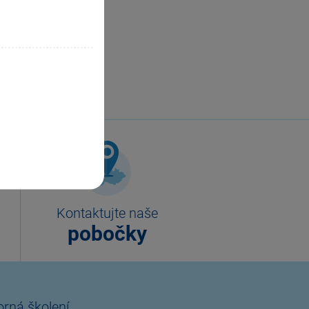
Kontaktujte naše
pobočky
rná školení