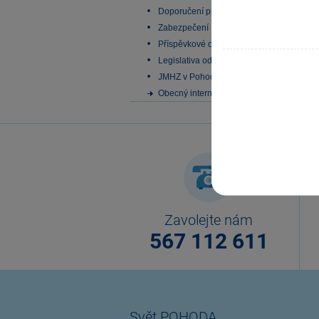
Doporučení pro zálohování
Zabezpečení
Příspěvkové organizace
Legislativa od 1. 1. 2024
JMHZ v Pohodě a Pamice
Obecný internetový obchod
Zavolejte nám
567 112 611
Svět POHODA