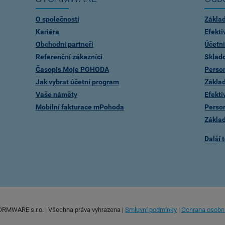
O společnosti
Zákla
Kariéra
Efekti
Obchodní partneři
Účetni
Referenční zákazníci
Sklad
Časopis Moje POHODA
Person
Jak vybrat účetní program
Zákla
Vaše náměty
Efekti
Mobilní fakturace mPohoda
Person
Zákla
Další 
RMWARE s.r.o. | Všechna práva vyhrazena
|
Smluvní podmínky
|
Ochrana osobn