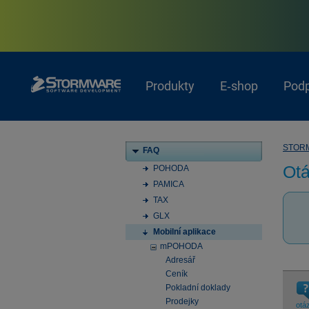
Produkty
E‑shop
Pod
STOR
FAQ
Otá
POHODA
PAMICA
TAX
GLX
Mobilní aplikace
mPOHODA
Adresář
Ceník
Pokladní doklady
Prodejky
otá