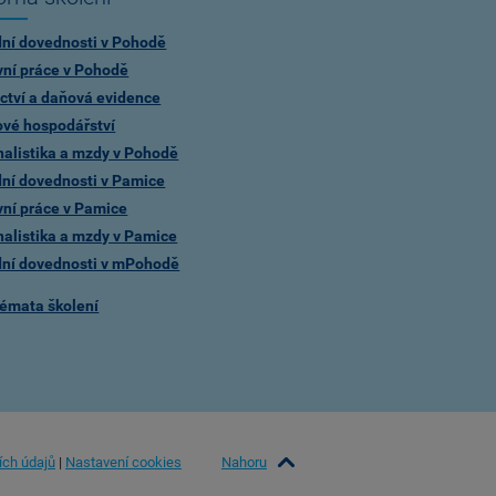
dní dovednosti v Pohodě
vní práce v Pohodě
ctví a daňová evidence
ové hospodářství
alistika a mzdy v Pohodě
dní dovednosti v Pamice
vní práce v Pamice
alistika a mzdy v Pamice
dní dovednosti v mPohodě
témata školení
Nahoru
ích údajů
|
Nastavení cookies