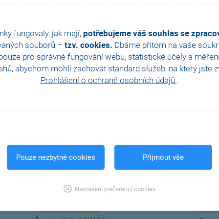
nky fungovaly, jak mají,
potřebujeme váš souhlas se zprac
vaných souborů –
tzv. cookies.
Dbáme přitom na vaše soukro
ouze pro správné fungování webu, statistické účely a měřen
hů, abychom mohli zachovat standard služeb, na který jste zvy
Prohlášení o ochraně osobních údajů
.
Zákaznická
Online
podpora
konzultace
STORMWARE
Odbo
Pouze nezbytné cookies
Přijmout vše
O společnosti
Zákla
Kariéra
Efekti
Nastavení preferencí cookies
Obchodní partneři
Účetni
Referenční zákazníci
Sklad