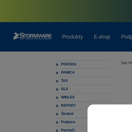
Produkty
E‑shop
Pod
Tato F
POHODA
PAMICA
TAX
GLX
WINLEX
REPORT
Školení
Podpora
Partneři