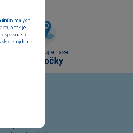
ováním
malých
mí, a tak je
í úspěšnosti
klí. Projděte si
Kontaktujte naše
pobočky
rná školení
dní dovednosti v Pohodě
vní práce v Pohodě
ctví a daňová evidence
ové hospodářství