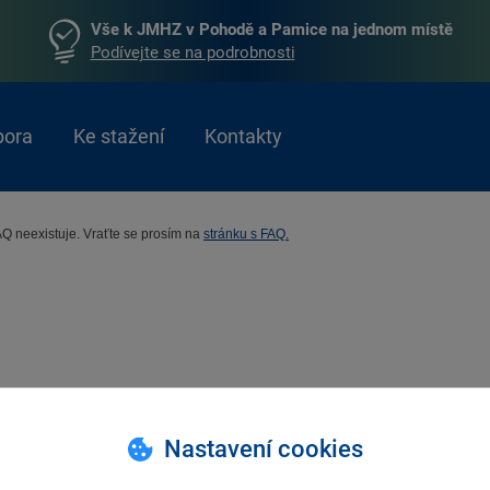
Vše k JMHZ v Pohodě a Pamice na jednom místě
Podívejte se na podrobnosti
pora
Ke stažení
Kontakty
AQ neexistuje. Vraťte se prosím na
stránku s FAQ.
Nastavení cookies