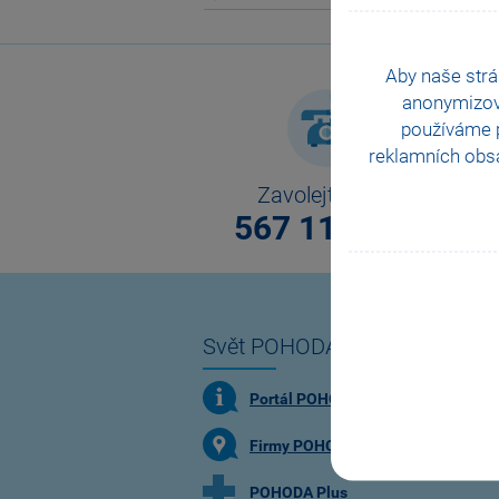
Aby naše strá
anonymizo
používáme p
reklamních obsa
Zavolejte nám
567 112 611
Svět POHODA
Portál POHODA
Firmy POHODA
POHODA Plus