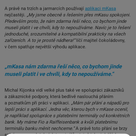
A právě na trzích a jarmarcích používají
aplikaci mKasa
nejčastěji.
„My jsme obecně s řešením přes mKasu spokojeni.
Především proto, že nám zdarma řeší něco, co bychom jinde
museli platit i ve chvíli, kdy to nepoužíváme. Navíc je to řešení
jednoduché, srozumitelné a kompatibilní prakticky na všech
zařízeních. A to je prostě nádhera!“
líčí majitel čokoládovny,
v čem spatřuje největší výhodu aplikace.
„mKasa nám zdarma řeší něco, co bychom jinde
museli platit i ve chvíli, kdy to nepoužíváme.“
Michal Kijonka vidí velké plus také ve spolupráci zákazníků
a zákaznické podpory, která bedlivě naslouchá přáním
a poznatkům při práci v aplikaci.
„Mám pár přání a nápadů pro
lepší práci s aplikací. Jedna věc, kterou bych v mKase ocenil,
je například spolupráce s platebními terminály od konkrétních
bank. My máme Fio a Raiffeisenbank a kvůli platebnímu
terminálu banku měnit nechceme.“
A právě toto přání se brzy
splní, seznam platebních terminálů, stejně jako i dalších