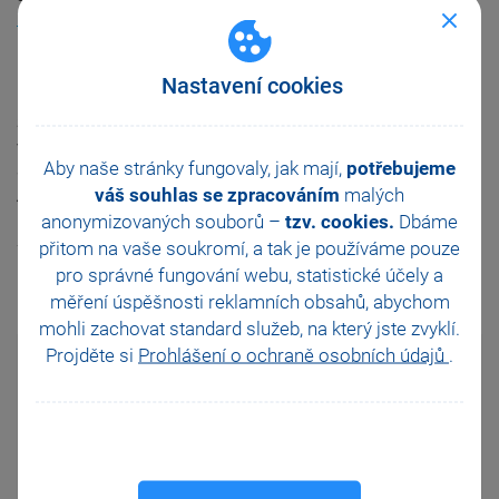
hardwarových doplňků
komunikujících s mKasou, neustále
rozšiřujeme a připravujeme do nových verzí.
Nastavení cookies
Kromě mKasy používá čokoládovna i další produkty
STORMWARE. K přenosům skladových položek a k fakturaci
využívá
ekonomický software POHODA
. Pro samotnou
Aby naše stránky fungovaly, jak mají,
potřebujeme
synchronizaci s mKasou pak volí ještě jinou metodu.
váš souhlas se zpracováním
malých
„Zpočátku jsme synchronizovali data s Pohodou přes
mPohodu, pak jsme přešli k datovým balíčkům a teď jsme
anonymizovaných souborů –
tzv. cookies.
Dbáme
zase ve fázi synchronizace přes mPohodu,“
říká Michal
přitom na vaše soukromí, a tak je
používáme pouze
Kijonka, jak mu flexibilita mobilní aplikace pomáhá na cestě
pro správné fungování webu, statistické účely a
podnikáním...
měření úspěšnosti reklamních obsahů, abychom
mohli zachovat standard služeb, na který jste zvyklí.
Projděte si
Prohlášení o ochraně osobních údajů
.
Důvody, proč mi vyhovuje mKasa
jednoduché a srozumitelné řešení
kompatibilní se systémy iOS, Android, Microsoft
vytváří detailní přehled