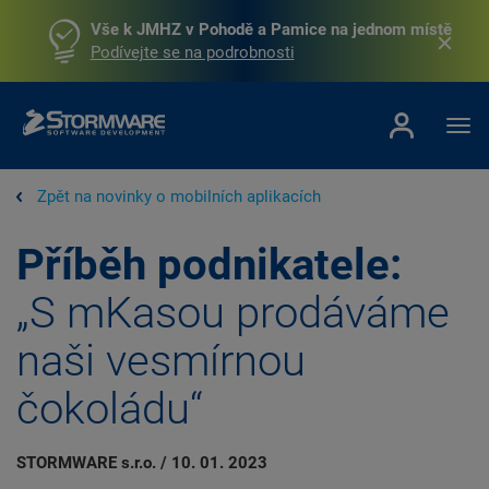
Vše k JMHZ v Pohodě a Pamice na jednom místě
Podívejte se na podrobnosti
Zpět na novinky o mobilních aplikacích
Příběh podnikatele:
„S mKasou prodáváme
naši vesmírnou
čokoládu“
STORMWARE s.r.o.
/
10. 01. 2023