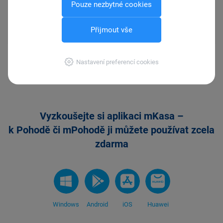
Pouze nezbytné cookies
rychlost aplikace
aplikace je zdarma k Pohodě a mPohodě
Přijmout vše
Nastavení preferencí cookies
www.moonchocolate.eu
Vyzkoušejte si aplikaci mKasa –
k Pohodě či mPohodě ji můžete používat zcela
zdarma
Windows
Android
iOS
Huawei