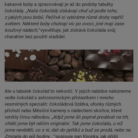
kakaové boby a zpracovávají je až do podoby tabulky
čokolády.
„Naše čokolády získávají chuť už podle toho,
z jakých jsou bobů. Pečlivě si vybíráme různé druhy napříč
světem. Některé boby chutnají víc po ovoci, jiné mají zase
kouřový nádech,“
vysvětluje, jak získává čokoláda svůj
charakter bez použití sladidel.
Ale u tabulek čokolád to nekončí. V jejich nabídce nalezneme
vedle čokolád s astronomickým přívlastkem i mnoho
vesmírných specialit: čokoládová lízátka, ufonky různých
příchutí nebo Měsíční kameny s nádechem skořice, které
vznikly čirou náhodou.
„Když jsme šli poprvé prodávat na trh,
chtěli jsme být něčím originální. Tak jsme čokoládu, u níž
jsme nevěděli, co s ní, dali do pytlíků a buď se prodá, nebo ne.
Zmizela do půl hodiny...“
popisuje pan Kijonka, jak přišli