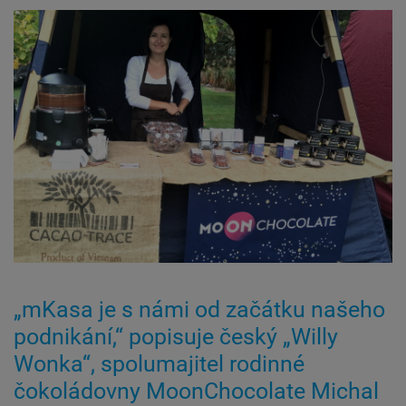
„mKasa je s námi od začátku našeho
podnikání,“ popisuje český „Willy
Wonka“, spolumajitel rodinné
čokoládovny MoonChocolate Michal