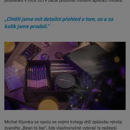
podnikání v roce 2019 začal používat mobilní aplikaci mKasa.
„Chtěli jsme mít detailní přehled o tom, co a za
kolik jsme prodali.“
Michal Kijonka se spolu se svými kolegy drží způsobu výroby
zvaného „Bean to bar“, kdy vlastnoručně vybírají ty nejlepší