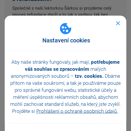
Společně s naší lektorkou Šárkou si projdeme celý
proces refundace zboží a to jak s vazbou, tak bez
vazby na původní prodejní doklad.
Nastavení cookies
Aby naše stránky fungovaly, jak mají,
potřebujeme
váš souhlas se zpracováním
malých
anonymizovaných souborů –
tzv. cookies.
Dbáme
přitom na vaše soukromí, a tak je
používáme pouze
pro správné fungování webu, statistické účely a
měření úspěšnosti reklamních obsahů, abychom
mohli zachovat standard služeb, na který jste zvyklí.
Projděte si
Prohlášení o ochraně osobních údajů
.
Potěšily vás novinky?
Pokud ano, budeme rádi, když