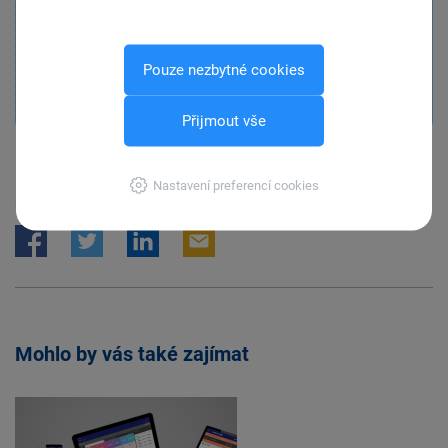
aplikaci doporučíte dalším uživatelům, ať už osobně,
nebo třeba prostřednictvím recenze na
Google Play
či
AppStore
. Pokud vám v aplikaci něco chybí, dejte nám
Pouze nezbytné cookies
vědět na
mkasa@stormware.cz
.
Přijmout vše
Nastavení preferencí cookies
Byl tento článek užitečný? Dejte o něm vědět ostatním.
Mohlo by vás také zajímat