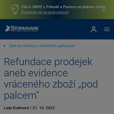
Vše k JMHZ v Pohodě a Pamice na jednom místě
Podívejte se na podrobnosti
Zpět na novinky o mobilních aplikacích
Refundace prodejek
aneb evidence
vráceného zboží „pod
palcem“
Lada Kudrnová
/
31. 10. 2022