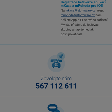
Registrace betaverze aplikací
mKasa a mPohoda pro iOS
Na
mkasa@stormware.cz
, resp.
mpohoda@stormware.cz
nám
pošlete Apple ID ze svého zařízení.
My vás přidáme do testovací
skupiny a napíšeme, jak
postupovat dále.
Zavolejte nám
567 112 611