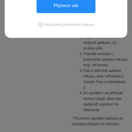
* Doporučujeme projít i další
Přijmout vše
nastavení a zadat často používané
záznamy do Adresáře a Ceníku.
Registrace betaverze aplikací
Nastavení preferencí cookies
mKasa a mPohoda pro
Android
Registrujte se v betaverzi
webové aplikace, viz
postup výše.
Potvrďte souhlas s
testováním aplikace mKasa,
resp. mPohoda.
Pak si stáhněte aplikaci
mKasa, resp. mPohoda z
Google Play a nainstalujte
ji.
Po spuštění* se přihlaste
pomocí údajů, které jste
zadali při registraci do
betaverze.
* Při prvním spuštění aplikace je
nezbytné připojení k internetu.