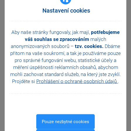
Nastavení cookies
Registrace betaverze
aplikací mPohoda a mKasa
Ve verzi beta nebudete pracovat
s ostrými daty, pouze si vytvoříte
Aby naše stránky fungovaly, jak mají,
potřebujeme
zkušební. Pokud používáte
váš souhlas se zpracováním
malých
program POHODA, spolupráci
anonymizovaných souborů –
tzv. cookies.
Dbáme
s aplikacemi si vyzkoušejte s jeho
betaverzí. Betaverzi aplikace
přitom na vaše soukromí, a tak je
používáme pouze
mKasa můžete napojit
pro správné fungování webu, statistické účely a
i na betaverzi aplikace mPohoda.
měření úspěšnosti reklamních obsahů, abychom
Registrace betaverze webové
mohli zachovat standard služeb, na který jste zvyklí.
aplikace mPohoda
Projděte si
Prohlášení o ochraně osobních údajů
.
Zaregistrujte se v betaverzi
aplikace na adrese
beta.mpohoda.cz
. Na zadaný e-
mail vám přijde odkaz
pro dokončení registrace.
Při prvním přihlášení si nastavte
základní údaje firmy* a začněte
Pouze nezbytné cookies
s testováním.