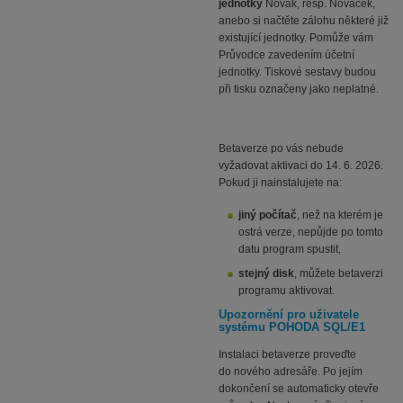
jednotky
Novák, resp. Nováček,
anebo si načtěte zálohu některé již
existující jednotky. Pomůže vám
Průvodce zavedením účetní
jednotky. Tiskové sestavy budou
při tisku označeny jako neplatné.
Betaverze po vás nebude
vyžadovat aktivaci do 14. 6. 2026.
Pokud ji nainstalujete na:
jiný počítač
, než na kterém je
ostrá verze, nepůjde po tomto
datu program spustit,
stejný disk
, můžete betaverzi
programu aktivovat.
Upozornění pro uživatele
systému POHODA SQL/E1
Instalaci betaverze proveďte
do nového adresáře. Po jejím
dokončení se automaticky otevře