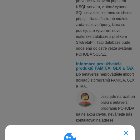
průvodce Nastavení připojení
k SQL serveru, v němž vyberte
SQL server, ke kterému se chcete
připojit. Na další straně můžete
zadat název přípony, která se
použije pro vytvoření nové
mateřské databáze s prefixem
StwBetaPh. Tato databáze bude
oddělená od ostré verze systému
POHODA SQL/E1.
Informace pro uživatele
produktů PAMICA, GLX a TAX
Do betaverze neprovádějte import
dokladů z programů PAMICA, GLX
a TAX.
Jestli jste narazili při
práci s betaverzí
programu POHODA
na nějakou chybu, neváhejte nás
kontaktovat na adrese
beta@stormware.cz
.