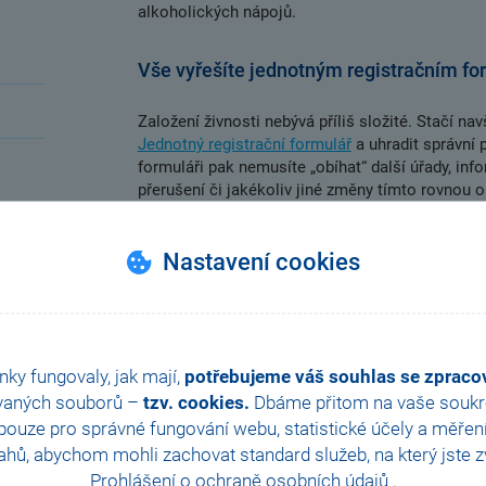
alkoholických nápojů.
Vše vyřešíte jednotným registračním f
Založení živnosti nebývá příliš složité. Stačí navš
Jednotný registrační formulář
a uhradit správní 
formuláři pak nemusíte „obíhat“ další úřady, inf
přerušení či jakékoliv jiné změny tímto rovnou o
pojišťovně a správě sociálního zabezpečení.
Nastavení cookies
Více informací, jak začít podnikat jako fyzická
POHODA
.
nky fungovaly, jak mají,
potřebujeme váš souhlas se zprac
vaných souborů –
tzv. cookies.
Dbáme přitom na vaše soukro
ouze pro správné fungování webu, statistické účely a měřen
hů, abychom mohli zachovat standard služeb, na který jste zvy
Prohlášení o ochraně osobních údajů
.