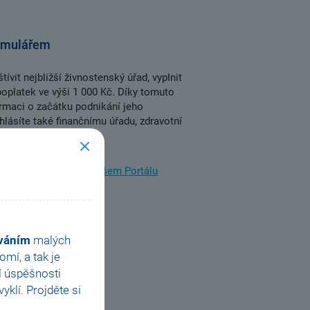
ormulářem
tívit nejbližší živnostenský úřad, vyplnit
poplatek ve výši 1 000 Kč. Díky tomuto
ormaci o začátku podnikání jeho
hlásíte také finančnímu úřadu, zdravotní
 osoba, se dozvíte na našem Portálu
ováním
malých
mí, a tak je
í úspěšnosti
klí. Projděte si