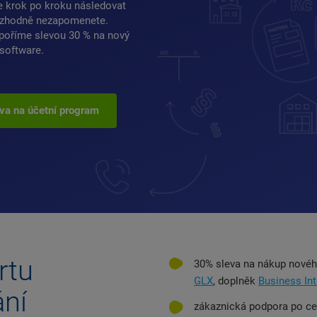
e krok po kroku následovat
rozhodně nezapomenete.
dpoříme slevou 30 % na nový
 software.
va na účetní program
rtu
30% sleva na nákup nové
GLX
, doplněk
Business Int
ní
zákaznická podpora po ce