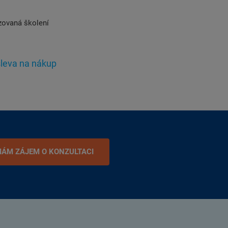
zovaná školení
leva na nákup
ÁM ZÁJEM O KONZULTACI