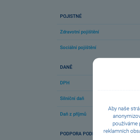
POJISTNÉ
Zdravotní pojištění
Sociální pojištění
DANĚ
DPH
Silniční daň
Aby naše strá
Daň z příjmů
anonymizo
používáme p
reklamních obsa
PODPORA PODNIKÁNÍ