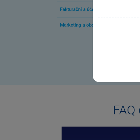
Fakturační a účetní program
Marketing a obchod
DALŠÍ UŽITEČNÉ R
FAQ (