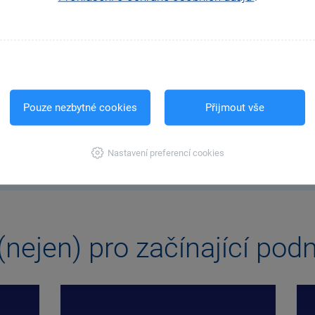
Pouze nezbytné cookies
Přijmout vše
ADY A TIPY PRO ZAČÍNAJÍCÍ PODNIKATELE NAJDETE NA NAŠEM
Nastavení preferencí cookies
nejen) pro začínající podn