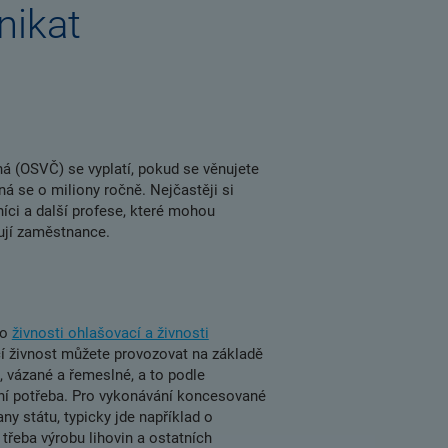
nikat
á (OSVČ) se vyplatí, pokud se věnujete
ná se o miliony ročně. Nejčastěji si
níci a další profese, které mohou
bují zaměstnance.
to
živnosti ohlašovací a živnosti
cí živnost můžete provozovat na základě
, vázané a řemeslné, a to podle
ení potřeba. Pro vykonávání koncesované
any státu, typicky jde například o
třeba výrobu lihovin a ostatních