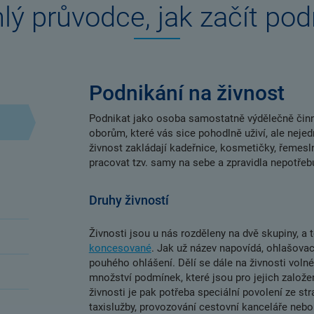
lý průvodce, jak začít pod
Podnikání na živnost
Podnikat jako osoba samostatně výdělečně činn
oborům, které vás sice pohodlně uživí, ale nejed
živnost zakládají kadeřnice, kosmetičky, řemesl
pracovat tzv. samy na sebe a zpravidla nepotře
Druhy živností
Živnosti jsou u nás rozděleny na dvě skupiny, a 
koncesované
. Jak už název napovídá, ohlašova
pouhého ohlášení. Dělí se dále na živnosti volné
množství podmínek, které jsou pro jejich založ
živnosti je pak potřeba speciální povolení ze str
taxislužby, provozování cestovní kanceláře nebo 