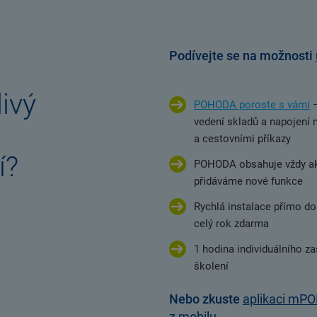
Podívejte se na možnosti
ivý
POHODA poroste s vámi
–
vedení skladů a napojení 
a cestovními příkazy
í?
POHODA obsahuje vždy aktu
přidáváme nové funkce
Rychlá instalace přímo d
celý rok zdarma
1 hodina individuálního za
školení
Nebo zkuste
aplikaci mPO
z mobilu
.